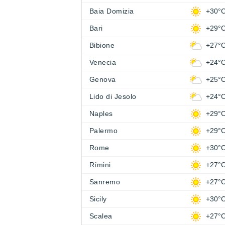
Baia Domizia
+30°
Bari
+29°
Bibione
+27°
Venecia
+24°
Genova
+25°
Lido di Jesolo
+24°
Naples
+29°
Palermo
+29°
Rome
+30°
Rímini
+27°
Sanremo
+27°
Sicily
+30°
Scalea
+27°