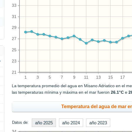
33
31
29
27
25
23
21
1
3
5
7
9
11
13
15
17
La temperatura promedio del agua en Misano Adriatico en el me
las temperaturas mínima y máxima en el mar fueron
26.1°C
e
2
Temperatura del agua de mar en
Datos de:
año 2025
año 2024
año 2023
34