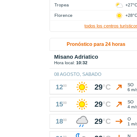
Tropea
+27°
Florence
+28°
todos los centros turístico
Pronóstico para 24 horas
Misano Adriatico
Hora local:
10:32
08 AGOSTO, SABADO
SO
29
°
C
12
00
6 m/
SO
29
°
C
15
00
4 m/
O
29
°
C
18
00
1 m/
N
00