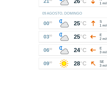
26
°
C
21
1 m/
09 AGOSTO, DOMINGO
S
25
°
C
00
00
1 m/
E
25
°
C
03
00
2 m/
E
24
°
C
06
00
3 m/
SE
28
°
C
09
00
3 m/