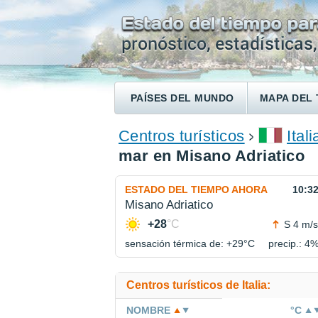
PAÍSES DEL MUNDO
MAPA DEL 
ENCONTRAR UN HOTEL
Centros turísticos
Itali
mar en Misano Adriatico
ESTADO DEL TIEMPO AHORA
10:3
Misano Adriatico
+28
°C
S 4 m/s
sensación térmica de: +29°
C
precip.: 4
Centros turísticos de Italia:
NOMBRE
°C