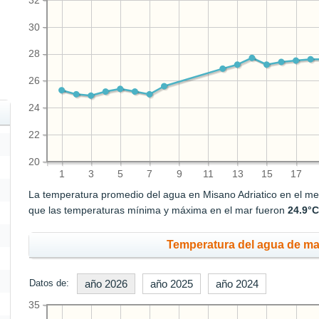
32
30
28
26
24
22
20
1
3
5
7
9
11
13
15
17
La temperatura promedio del agua en Misano Adriatico en el m
que las temperaturas mínima y máxima en el mar fueron
24.9°
Temperatura del agua de mar
Datos de:
año 2026
año 2025
año 2024
35