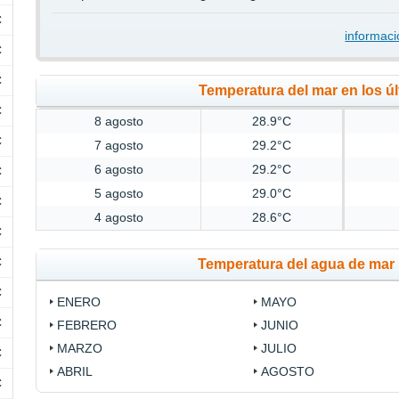
C
informaci
C
C
Temperatura del mar en los úl
C
8 agosto
28.9°C
C
7 agosto
29.2°C
6 agosto
29.2°C
C
5 agosto
29.0°C
C
4 agosto
28.6°C
C
C
Temperatura del agua de mar 
C
ENERO
MAYO
C
FEBRERO
JUNIO
MARZO
JULIO
C
ABRIL
AGOSTO
C