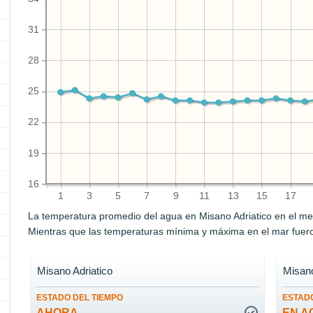
31
28
25
22
19
16
1
3
5
7
9
11
13
15
17
La temperatura promedio del agua en Misano Adriatico en el m
Mientras que las temperaturas mínima y máxima en el mar fue
Misano Adriatico
Misano
ESTADO DEL TIEMPO
ESTADO
AHORA
EN A