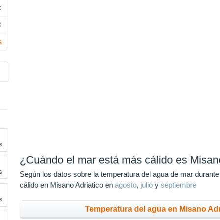
C
C
s
s
¿Cuándo el mar está más cálido es Misano
s
Según los datos sobre la temperatura del agua de mar durante
cálido en Misano Adriatico en
agosto
,
julio
y
septiembre
s
Temperatura del agua en Misano Adr