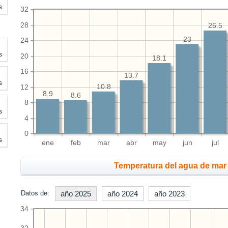
s
32
28
26.5
23
24
s
20
18.1
16
13.7
s
12
10.8
8.9
8.6
8
s
4
0
s
ene
feb
mar
abr
may
jun
jul
Temperatura del agua de mar 
Datos de:
año 2025
año 2024
año 2023
34