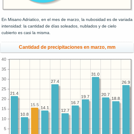
En Misano Adriatico, en el mes de marzo, la nubosidad es de variada
intensidad: la cantidad de días soleados, nublados y de cielo
cubierto es casi la misma.
Cantidad de precipitaciones en marzo, mm
40
35
31.0
31.0
30
27.4
27.4
26.9
26.9
25
21.4
21.4
20.7
20.7
19.7
19.7
18.8
18.8
20
16.7
16.7
15.5
14.1
14.1
15
12.7
12.7
10.8
10.8
10
5