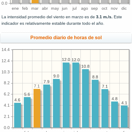
0.0
ene
feb
mar
abr
may
jun
jul
ago
sep
oct
nov
dic
La intensidad promedio del viento en marzo es de
3.1 m./s.
Este
indicador es relativamente estable durante todo el año.
Promedio diario de horas de sol
14.4
12.0
12.0
12.0
12.0
12.4
10.8
10.8
10.3
9.0
9.0
8.8
8.8
7.9
7.9
8.2
7.1
7.1
7.1
6.2
5.6
5.6
4.8
4.8
4.6
4.6
4.1
4.1
4.1
2.1
0.0