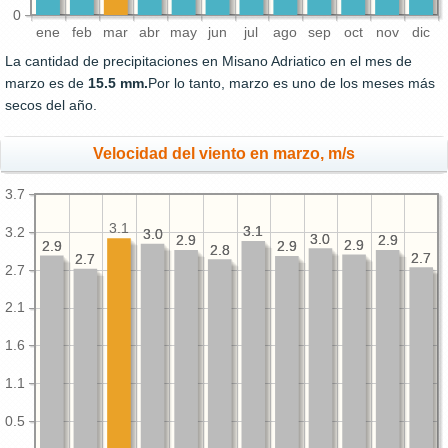
0
ene
feb
mar
abr
may
jun
jul
ago
sep
oct
nov
dic
La cantidad de precipitaciones en Misano Adriatico en el mes de
marzo es de
15.5 mm.
Por lo tanto, marzo es uno de los meses más
secos del año.
Velocidad del viento en marzo, m/s
3.7
3.1
3.1
3.1
3.2
3.0
3.0
3.0
3.0
2.9
2.9
2.9
2.9
2.9
2.9
2.9
2.9
2.9
2.9
2.8
2.8
2.7
2.7
2.7
2.7
2.7
2.1
1.6
1.1
0.5