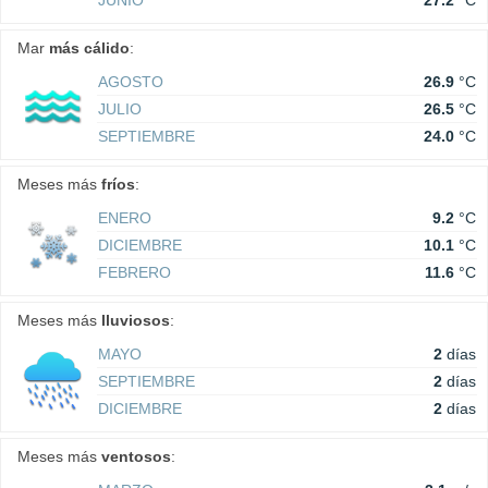
JUNIO
27.2
°C
Mar
más cálido
:
AGOSTO
26.9
°C
JULIO
26.5
°C
SEPTIEMBRE
24.0
°C
Meses más
fríos
:
ENERO
9.2
°C
DICIEMBRE
10.1
°C
FEBRERO
11.6
°C
Meses más
lluviosos
:
MAYO
2
días
SEPTIEMBRE
2
días
DICIEMBRE
2
días
Meses más
ventosos
: