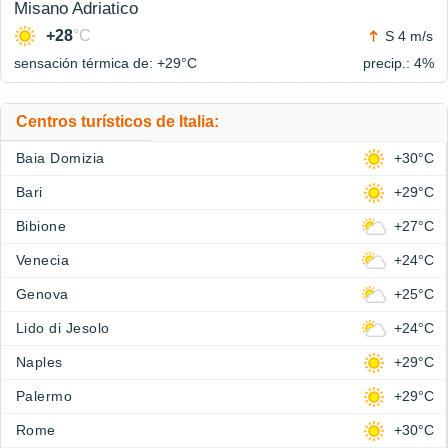
Misano Adriatico
+28
°C
S 4 m/s
sensación térmica de: +29°
C
precip.: 4%
Centros turísticos de Italia:
Baia Domizia
+30°C
Bari
+29°C
Bibione
+27°C
Venecia
+24°C
Genova
+25°C
Lido di Jesolo
+24°C
Naples
+29°C
Palermo
+29°C
Rome
+30°C