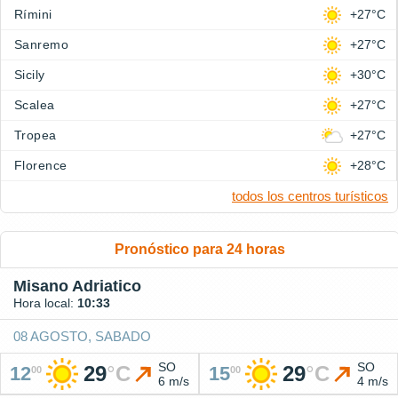
Rímini
+27°C
Sanremo
+27°C
Sicily
+30°C
Scalea
+27°C
Tropea
+27°C
Florence
+28°C
todos los centros turísticos
Pronóstico para 24 horas
Misano Adriatico
Hora local:
10:33
08 AGOSTO, SABADO
SO
SO
29
°
C
29
°
C
12
15
00
00
6 m/s
4 m/s