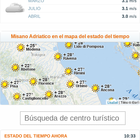
MARZO
3.1
m/s
JULIO
3.1
m/s
ABRIL
3.0
m/s
Misano Adriatico en el mapa del estado del tiempo
Leaflet
| Tiles © Esri
ESTADO DEL TIEMPO AHORA
10:33