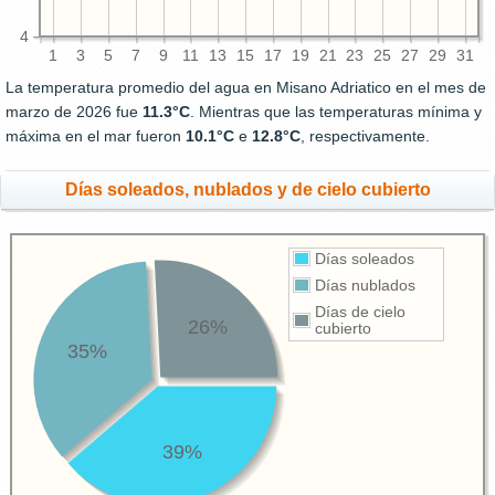
4
1
3
5
7
9
11
13
15
17
19
21
23
25
27
29
31
La temperatura promedio del agua en Misano Adriatico en el mes de
marzo de 2026 fue
11.3°C
. Mientras que las temperaturas mínima y
máxima en el mar fueron
10.1°C
e
12.8°C
, respectivamente.
Días soleados, nublados y de cielo cubierto
Días soleados
Días nublados
Días de cielo
26%
cubierto
35%
39%