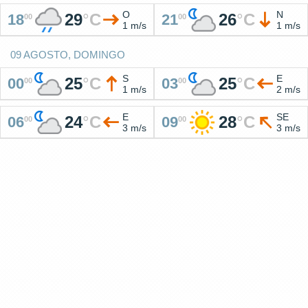
O
N
29
°
C
26
°
C
18
21
00
00
1 m/s
1 m/s
09 AGOSTO, DOMINGO
S
E
25
°
C
25
°
C
00
03
00
00
1 m/s
2 m/s
E
SE
24
°
C
28
°
C
06
09
00
00
3 m/s
3 m/s