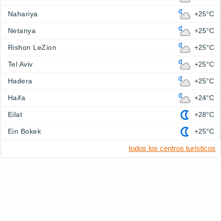
Nahariya
+25°C
Netanya
+25°C
Rishon LeZion
+25°C
Tel Aviv
+25°C
Hadera
+25°C
Haifa
+24°C
Eilat
+28°C
Ein Bokek
+25°C
todos los centros turísticos