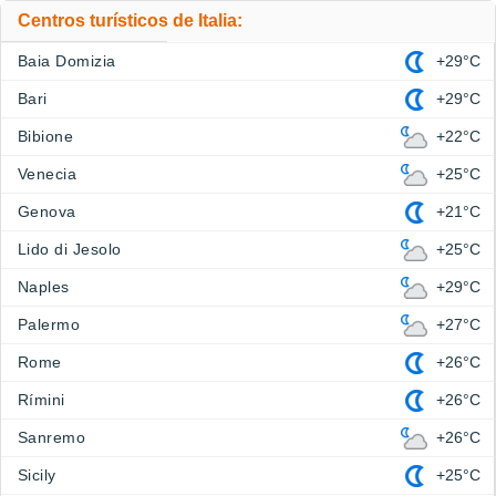
Centros turísticos de Italia:
Baia Domizia
+29°C
Bari
+29°C
Bibione
+22°C
Venecia
+25°C
Genova
+21°C
Lido di Jesolo
+25°C
Naples
+29°C
Palermo
+27°C
Rome
+26°C
Rímini
+26°C
Sanremo
+26°C
Sicily
+25°C