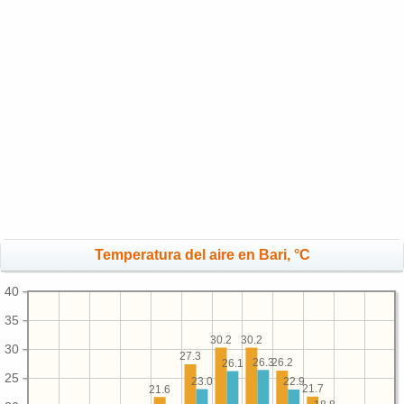
Temperatura del aire en Bari, °C
40
35
30.2
30.2
30
27.3
26.3
26.2
26.1
25
23.0
22.9
21.7
21.6