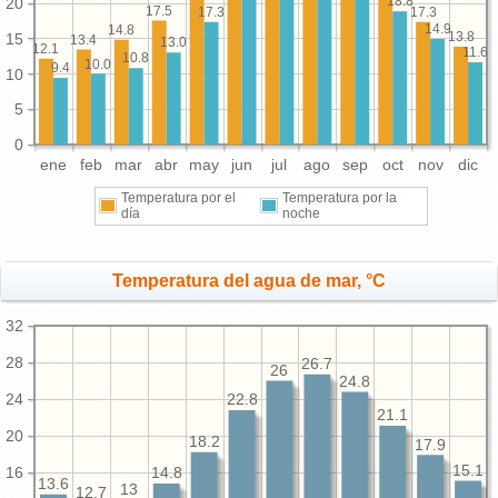
18.8
20
17.5
17.3
17.3
14.9
14.8
13.8
15
13.4
13.0
12.1
11.6
10.8
10.0
9.4
10
5
0
ene
feb
mar
abr
may
jun
jul
ago
sep
oct
nov
dic
Temperatura por el
Temperatura por la
día
noche
Temperatura del agua de mar, °C
32
28
26.7
26
24.8
24
22.8
21.1
20
18.2
17.9
15.1
16
14.8
13.6
13
12.7