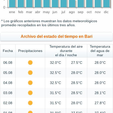
0
ene
feb
mar
abr
may
jun
jul
ago
sep
oct
nov
dic
* Los gráficos anteriores muestran los datos meteorológicos
promedio recopilados en los últimos tres años.
Archivo del estado del tiempo en Bari
Temperatura del aire
Temperatura
Fecha
Precipitaciones
durante
del agua de
el día / noche
mar
06.08
32.0°C
27.5°C
28.0°C
05.08
32.5°C
28.0°C
28.0°C
04.08
32.5°C
28.5°C
28.0°C
03.08
31.5°C
28.5°C
28.1°C
02.08
31.5°C
28.0°C
27.8°C