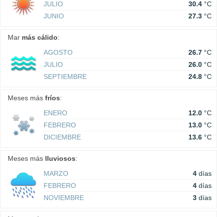
JULIO
30.4
°C
JUNIO
27.3
°C
Mar
más cálido
:
AGOSTO
26.7
°C
JULIO
26.0
°C
SEPTIEMBRE
24.8
°C
Meses más
fríos
:
ENERO
12.0
°C
FEBRERO
13.0
°C
DICIEMBRE
13.6
°C
Meses más
lluviosos
:
MARZO
4
días
FEBRERO
4
días
NOVIEMBRE
3
días