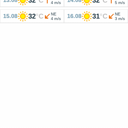
32
°
C
32
°
C
13.08
14.08
4 m/s
5 m/s
NE
NE
32
°
C
31
°
C
15.08
16.08
4 m/s
3 m/s