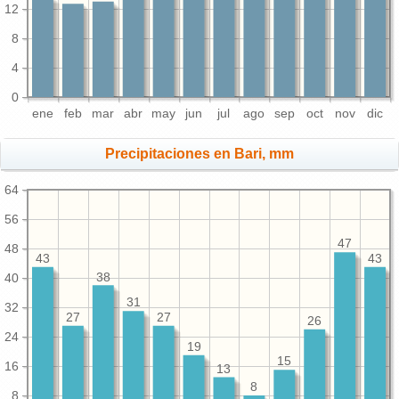
12
8
4
0
ene
feb
mar
abr
may
jun
jul
ago
sep
oct
nov
dic
Precipitaciones en Bari, mm
64
56
47
48
43
43
38
40
31
32
27
27
26
24
19
15
16
13
8
8