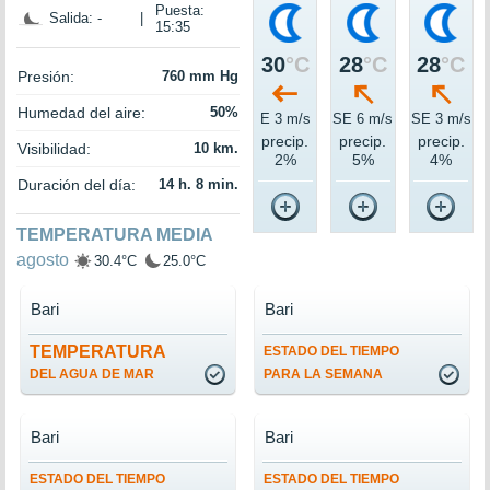
Puesta:
Salida: -
|
15:35
30
°C
28
°C
28
°C
Presión:
760 mm Hg
Humedad del aire:
50%
E 3 m/s
SE 6 m/s
SE 3 m/s
precip.
precip.
precip.
Visibilidad:
10 km.
2%
5%
4%
Duración del día:
14 h. 8 min.
TEMPERATURA MEDIA
agosto
30.4°C
25.0°C
Bari
Bari
TEMPERATURA
ESTADO DEL TIEMPO
DEL AGUA DE MAR
PARA LA SEMANA
Bari
Bari
ESTADO DEL TIEMPO
ESTADO DEL TIEMPO