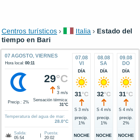
Centros turísticos
Italia
Estado del
tiempo en Bari
07 AGOSTO, VIERNES
07.08
08.08
09.08
Hora local:
00:11
VI
SA
DO
DÍA
DÍA
DÍA
29
°C
S
3 m/s
31
°C
32
°C
31
°C
Sensación térmica:
Precip.: 2%
31°C
S 3 m/s
S 4 m/s
S 4 m/s
Temperatura del agua de mar:
precip.
precip.
precip.
28.0°C
1%
1%
2%
Salida:
Puesta:
|
NOCHE
NOCHE
NOCHE
05:54
20:02