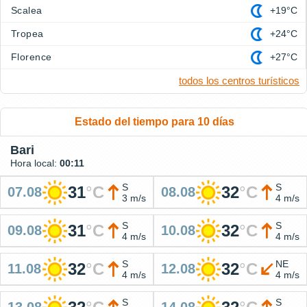
Scalea
+19°C
Tropea
+24°C
Florence
+27°C
todos los centros turísticos
Estado del tiempo para 10 días
Bari
Hora local:
00:11
S
S
31
°
C
32
°
C
07.08
08.08
3 m/s
4 m/s
S
S
31
°
C
32
°
C
09.08
10.08
4 m/s
4 m/s
S
NE
32
°
C
32
°
C
11.08
12.08
4 m/s
4 m/s
S
S