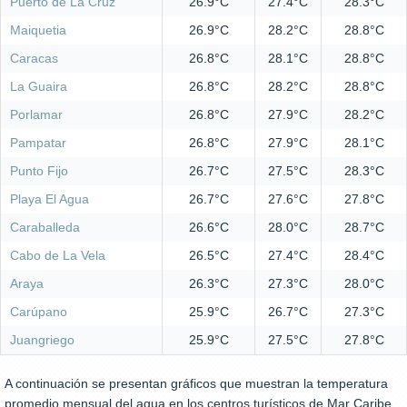
Puerto de La Cruz
26.9°C
27.4°C
28.3°C
Maiquetia
26.9°C
28.2°C
28.8°C
Caracas
26.8°C
28.1°C
28.8°C
La Guaira
26.8°C
28.2°C
28.8°C
Porlamar
26.8°C
27.9°C
28.2°C
Pampatar
26.8°C
27.9°C
28.1°C
Punto Fijo
26.7°C
27.5°C
28.3°C
Playa El Agua
26.7°C
27.6°C
27.8°C
Caraballeda
26.6°C
28.0°C
28.7°C
Cabo de La Vela
26.5°C
27.4°C
28.4°C
Araya
26.3°C
27.3°C
28.0°C
Carúpano
25.9°C
26.7°C
27.3°C
Juangriego
25.9°C
27.5°C
27.8°C
A continuación se presentan gráficos que muestran la temperatura
promedio mensual del agua en los centros turísticos de Mar Caribe