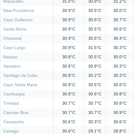
Maracaibo
31.0°C
30.9°C
31.2°C
New Providence
30.9°C
30.5°C
30.0°C
Cayo Guillermo
30.9°C
30.5°C
30.7°C
Santa Maria
30.9°C
30.5°C
30.6°C
Chetumal
30.9°C
30.5°C
30.4°C
Cayo Largo
30.9°C
31.5°C
30.3°C
Nassau
30.8°C
30.5°C
30.0°C
Varadero
30.8°C
30.8°C
30.3°C
Santiago de Cuba
30.8°C
30.2°C
30.3°C
Cayo Santa Maria
30.8°C
30.5°C
30.6°C
Cienfuegos
30.8°C
30.6°C
30.8°C
Trinidad
30.7°C
30.7°C
30.8°C
Cayman Brac
30.7°C
30.7°C
30.9°C
Campeche
30.6°C
30.3°C
30.6°C
Cartago
30.6°C
29.1°C
28.8°C