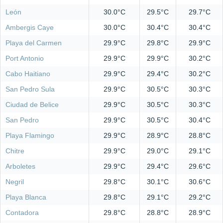
León
30.0°C
29.5°C
29.7°C
Ambergis Caye
30.0°C
30.4°C
30.4°C
Playa del Carmen
29.9°C
29.8°C
29.9°C
Port Antonio
29.9°C
29.9°C
30.2°C
Cabo Haitiano
29.9°C
29.4°C
30.2°C
San Pedro Sula
29.9°C
30.5°C
30.3°C
Ciudad de Belice
29.9°C
30.5°C
30.3°C
San Pedro
29.9°C
30.5°C
30.4°C
Playa Flamingo
29.9°C
28.9°C
28.8°C
Chitre
29.9°C
29.0°C
29.1°C
Arboletes
29.9°C
29.4°C
29.6°C
Negril
29.8°C
30.1°C
30.6°C
Playa Blanca
29.8°C
29.1°C
29.2°C
Contadora
29.8°C
28.8°C
28.9°C