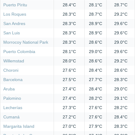
Puerto Píritu
28.4°C
28.1°C
28.7°C
Los Roques
28.3°C
28.7°C
29.2°C
San Andres
28.3°C
28.9°C
29.6°C
San Luis
28.3°C
28.9°C
29.6°C
Morrocoy National Park
28.3°C
28.6°C
29.0°C
Puerto Colombia
28.1°C
29.0°C
29.6°C
Willemstad
28.0°C
28.6°C
29.2°C
Choroni
27.6°C
28.4°C
28.6°C
Barcelona
27.5°C
27.7°C
28.3°C
Aruba
27.4°C
28.4°C
29.0°C
Palomino
27.4°C
28.2°C
29.1°C
Lecherías
27.3°C
27.6°C
28.2°C
Cumaná
27.2°C
27.6°C
28.4°C
Margarita Island
27.0°C
27.9°C
28.3°C