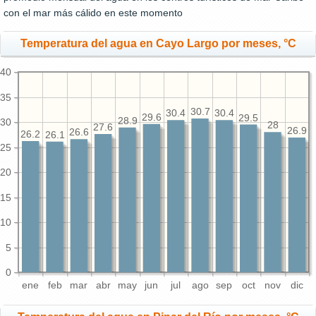
con el mar más cálido en este momento
Temperatura del agua en Cayo Largo por meses, °C
40
35
30.7
30.4
30.4
29.6
29.5
28.9
30
28
27.6
26.9
26.6
26.2
26.1
25
20
15
10
5
0
ene
feb
mar
abr
may
jun
jul
ago
sep
oct
nov
dic