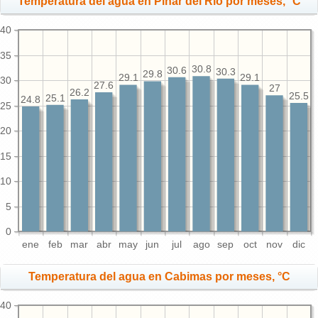
Temperatura del agua en Pinar del Río por meses, °C
40
35
30.8
30.6
30.3
29.8
29.1
29.1
30
27.6
27
26.2
25.5
25.1
24.8
25
20
15
10
5
0
ene
feb
mar
abr
may
jun
jul
ago
sep
oct
nov
dic
Temperatura del agua en Cabimas por meses, °C
40