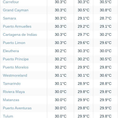
Carrefour
30.3°C
30.3°C
30.5°C
Grand Cayman
30.3°C
30.5°C
30.8°C
Samara
30.3°C
29.1°C
28.7°C
Puerto Armuelles
30.3°C
29.2°C
29.1°C
Cartagena de Indias
30.3°C
29.7°C
30.2°C
Puerto Limon
30.3°C
29.6°C
29.6°C
Eleuthera
30.2°C
30.3°C
30.0°C
Puerto Príncipe
30.2°C
30.2°C
30.5°C
Puerto Morelos
30.2°C
29.9°C
29.8°C
Westmoreland
30.1°C
30.1°C
30.6°C
Tamarindo
30.1°C
28.9°C
28.8°C
Riviera Maya
30.0°C
29.8°C
29.8°C
Matanzas
30.0°C
29.9°C
29.9°C
Puerto Aventuras
30.0°C
29.8°C
29.9°C
Tulum
30.0°C
29.9°C
29.8°C