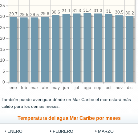
35
31.4
31.3
31.3
31.1
31
30.6
30.5
30.2
29.8
29.7
29.5
29.5
30
25
20
15
10
5
0
ene
feb
mar
abr
may
jun
jul
ago
sep
oct
nov
dic
También puede averiguar dónde en Mar Caribe el mar estará más
cálido para los demás meses.
Temperatura del agua Mar Caribe por meses
ENERO
FEBRERO
MARZO