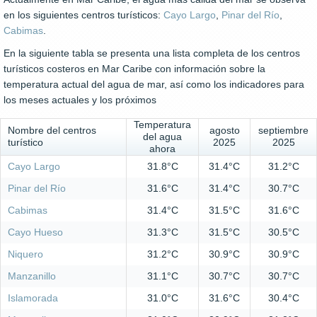
en los siguientes centros turísticos:
Cayo Largo
,
Pinar del Río
,
Cabimas
.
En la siguiente tabla se presenta una lista completa de los centros
turísticos costeros en Mar Caribe con información sobre la
temperatura actual del agua de mar, así como los indicadores para
los meses actuales y los próximos
Temperatura
Nombre del centros
agosto
septiembre
del agua
turístico
2025
2025
ahora
Cayo Largo
31.8°C
31.4°C
31.2°C
Pinar del Río
31.6°C
31.4°C
30.7°C
Cabimas
31.4°C
31.5°C
31.6°C
Cayo Hueso
31.3°C
31.5°C
30.5°C
Niquero
31.2°C
30.9°C
30.9°C
Manzanillo
31.1°C
30.7°C
30.7°C
Islamorada
31.0°C
31.6°C
30.4°C