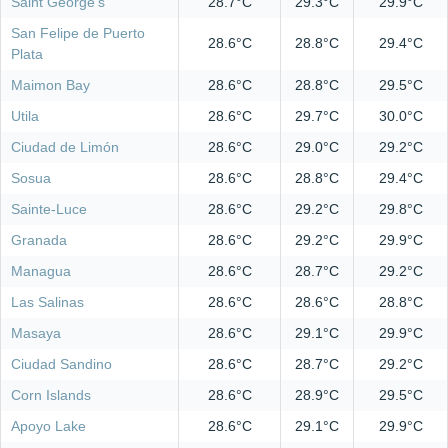
Saint George's
28.7°C
29.3°C
29.9°C
San Felipe de Puerto
28.6°C
28.8°C
29.4°C
Plata
Maimon Bay
28.6°C
28.8°C
29.5°C
Utila
28.6°C
29.7°C
30.0°C
Ciudad de Limón
28.6°C
29.0°C
29.2°C
Sosua
28.6°C
28.8°C
29.4°C
Sainte-Luce
28.6°C
29.2°C
29.8°C
Granada
28.6°C
29.2°C
29.9°C
Managua
28.6°C
28.7°C
29.2°C
Las Salinas
28.6°C
28.6°C
28.8°C
Masaya
28.6°C
29.1°C
29.9°C
Ciudad Sandino
28.6°C
28.7°C
29.2°C
Corn Islands
28.6°C
28.9°C
29.5°C
Apoyo Lake
28.6°C
29.1°C
29.9°C