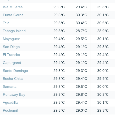
Isla Mujeres
29.5°C
29.4°C
29.3°C
Punta Gorda
29.5°C
30.3°C
30.1°C
Tela
29.5°C
30.4°C
30.6°C
Taboga Island
29.5°C
28.7°C
28.9°C
Mayaguez
29.4°C
29.5°C
30.1°C
San Diego
29.4°C
29.1°C
29.3°C
El Transito
29.4°C
29.1°C
29.4°C
Capurganá
29.4°C
29.1°C
29.4°C
Santo Domingo
29.3°C
29.3°C
30.0°C
Bocha Chica
29.3°C
29.4°C
29.9°C
Samana
29.3°C
29.5°C
30.0°C
Runaway Bay
29.3°C
29.8°C
30.3°C
Aguadilla
29.3°C
29.4°C
30.1°C
Pochomil
29.3°C
29.0°C
29.3°C