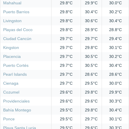
Mahahual
29.8°C
29.9°C
30.0°C
Puerto Barrios
29.8°C
30.4°C
30.2°C
Livingston
29.8°C
30.6°C
30.4°C
Playas del Coco
29.8°C
28.9°C
28.8°C
Ciudad Cancún
29.7°C
29.7°C
29.4°C
Kingston
29.7°C
29.8°C
30.1°C
Placencia
29.7°C
30.5°C
30.2°C
Puerto Cortés
29.7°C
30.5°C
30.4°C
Pearl Islands
29.7°C
28.6°C
28.6°C
Cienaga
29.7°C
29.5°C
30.0°C
Cozumel
29.6°C
29.8°C
29.9°C
Providenciales
29.6°C
29.6°C
30.3°C
Bahía Montego
29.5°C
29.8°C
30.4°C
Ponce
29.5°C
29.7°C
30.1°C
Playa Santa Lucia
29.5°C
29.6°C
30.3°C