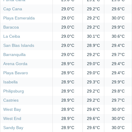
Cap Cana
29.0°C
29.2°C
29.6°C
Playa Esmeralda
29.0°C
29.2°C
30.0°C
Baracoa
29.0°C
29.2°C
29.9°C
La Ceiba
29.0°C
30.1°C
30.6°C
San Blas Islands
29.0°C
28.9°C
29.4°C
Barranquilla
29.0°C
29.2°C
29.7°C
Arena Gorda
28.9°C
29.0°C
29.4°C
Playa Bavaro
28.9°C
29.0°C
29.4°C
Isabella
28.9°C
29.3°C
29.9°C
Philipsburg
28.9°C
29.2°C
29.8°C
Castries
28.9°C
29.2°C
29.7°C
West Bay
28.9°C
29.6°C
30.0°C
West End
28.9°C
29.6°C
30.0°C
Sandy Bay
28.9°C
29.6°C
30.0°C