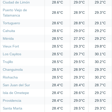
Ciudad de Limón
28.6°C
29.0°C
29.2°C
Puerto Viejo de
28.6°C
28.9°C
29.3°C
Talamanca
Tortuguero
28.6°C
28.8°C
29.1°C
Cahuita
28.6°C
29.0°C
29.2°C
Mérida
28.5°C
27.3°C
29.2°C
Vieux Fort
28.5°C
29.3°C
29.8°C
Los Cayitos
28.5°C
29.7°C
30.1°C
Trujillo
28.5°C
29.5°C
30.2°C
Changuinola
28.5°C
28.9°C
29.3°C
Riohacha
28.5°C
29.3°C
30.2°C
San Juan del Sur
28.4°C
28.4°C
28.7°C
Isla de Ometepe
28.4°C
28.6°C
29.2°C
Providencia
28.4°C
29.0°C
29.5°C
Santa Marta
28.4°C
28.5°C
29.3°C