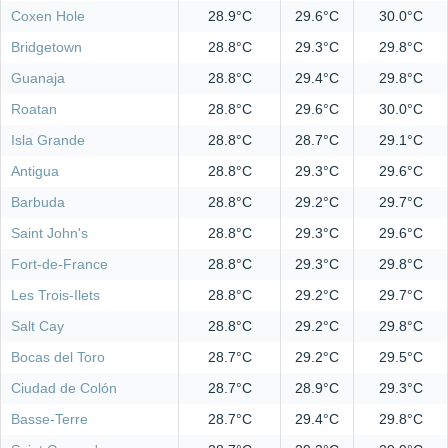
Coxen Hole
28.9°C
29.6°C
30.0°C
Bridgetown
28.8°C
29.3°C
29.8°C
Guanaja
28.8°C
29.4°C
29.8°C
Roatan
28.8°C
29.6°C
30.0°C
Isla Grande
28.8°C
28.7°C
29.1°C
Antigua
28.8°C
29.3°C
29.6°C
Barbuda
28.8°C
29.2°C
29.7°C
Saint John's
28.8°C
29.3°C
29.6°C
Fort-de-France
28.8°C
29.3°C
29.8°C
Les Trois-Ilets
28.8°C
29.2°C
29.7°C
Salt Cay
28.8°C
29.2°C
29.8°C
Bocas del Toro
28.7°C
29.2°C
29.5°C
Ciudad de Colón
28.7°C
28.9°C
29.3°C
Basse-Terre
28.7°C
29.4°C
29.8°C