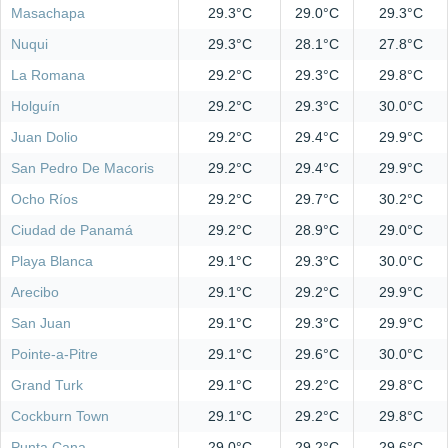
Masachapa
29.3°C
29.0°C
29.3°C
Nuqui
29.3°C
28.1°C
27.8°C
La Romana
29.2°C
29.3°C
29.8°C
Holguín
29.2°C
29.3°C
30.0°C
Juan Dolio
29.2°C
29.4°C
29.9°C
San Pedro De Macoris
29.2°C
29.4°C
29.9°C
Ocho Ríos
29.2°C
29.7°C
30.2°C
Ciudad de Panamá
29.2°C
28.9°C
29.0°C
Playa Blanca
29.1°C
29.3°C
30.0°C
Arecibo
29.1°C
29.2°C
29.9°C
San Juan
29.1°C
29.3°C
29.9°C
Pointe-a-Pitre
29.1°C
29.6°C
30.0°C
Grand Turk
29.1°C
29.2°C
29.8°C
Cockburn Town
29.1°C
29.2°C
29.8°C
Punta Cana
29.0°C
29.2°C
29.6°C