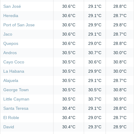
San José
30.6°C
29.1°C
28.8°C
Heredia
30.6°C
29.1°C
28.7°C
Port of San Jose
30.6°C
29.9°C
29.8°C
Jaco
30.6°C
29.1°C
28.7°C
Quepos
30.6°C
29.0°C
28.8°C
Andros
30.5°C
30.7°C
30.0°C
Cayo Coco
30.5°C
30.6°C
30.8°C
La Habana
30.5°C
29.9°C
30.0°C
Alajuela
30.5°C
29.1°C
28.7°C
George Town
30.5°C
30.5°C
30.8°C
Little Cayman
30.5°C
30.7°C
30.9°C
Santa Teresa
30.4°C
29.1°C
28.8°C
El Roble
30.4°C
29.0°C
28.7°C
David
30.4°C
29.3°C
28.9°C