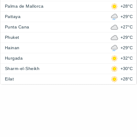
Palma de Mallorca
+28°C
Pattaya
+29°C
Punta Cana
+27°C
Phuket
+29°C
Hainan
+29°C
Hurgada
+32°C
Sharm-el-Sheikh
+30°C
Eilat
+28°C