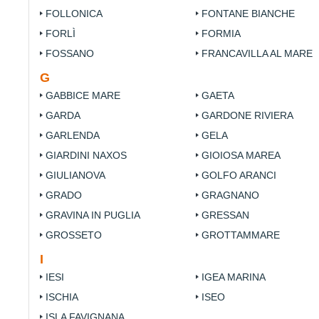
FOLLONICA
FONTANE BIANCHE
FORLÌ
FORMIA
FOSSANO
FRANCAVILLA AL MARE
G
GABBICE MARE
GAETA
GARDA
GARDONE RIVIERA
GARLENDA
GELA
GIARDINI NAXOS
GIOIOSA MAREA
GIULIANOVA
GOLFO ARANCI
GRADO
GRAGNANO
GRAVINA IN PUGLIA
GRESSAN
GROSSETO
GROTTAMMARE
I
IESI
IGEA MARINA
ISCHIA
ISEO
ISLA FAVIGNANA