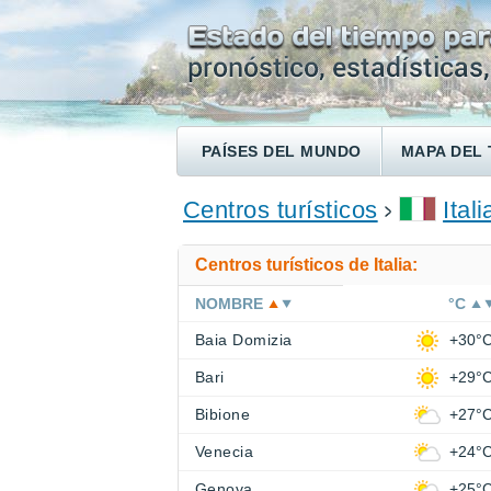
PAÍSES DEL MUNDO
MAPA DEL 
ENCONTRAR UN HOTEL
Centros turísticos
Itali
Centros turísticos de Italia:
NOMBRE
°C
Baia Domizia
+30°
Bari
+29°
Bibione
+27°
Venecia
+24°
Genova
+25°