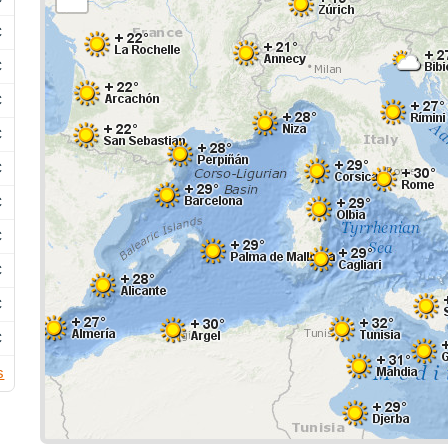
C
C
C
C
C
C
C
C
C
C
s