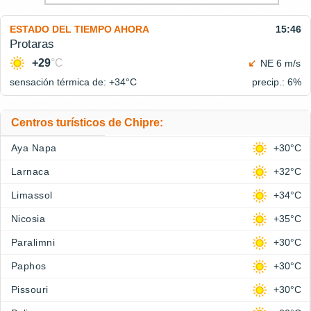
ESTADO DEL TIEMPO AHORA
15:46
Protaras
+29
°C
NE 6 m/s
sensación térmica de: +34°
C
precip.: 6%
Centros turísticos de Chipre:
Aya Napa
+30°C
Larnaca
+32°C
Limassol
+34°C
Nicosia
+35°C
Paralimni
+30°C
Paphos
+30°C
Pissouri
+30°C