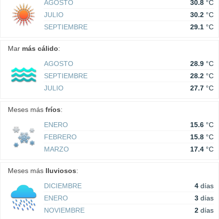
AGOSTO
30.8
°C
JULIO
30.2
°C
SEPTIEMBRE
29.1
°C
Mar
más cálido
:
AGOSTO
28.9
°C
SEPTIEMBRE
28.2
°C
JULIO
27.7
°C
Meses más
fríos
:
ENERO
15.6
°C
FEBRERO
15.8
°C
MARZO
17.4
°C
Meses más
lluviosos
:
DICIEMBRE
4
días
ENERO
3
días
NOVIEMBRE
2
días