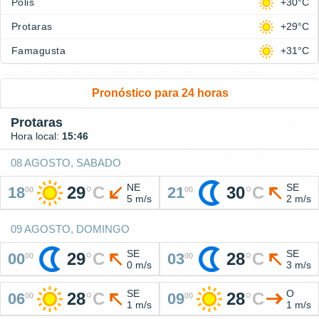
Polis
+30°C
Protaras
+29°C
Famagusta
+31°C
Pronóstico para 24 horas
Protaras
Hora local:
15:46
08 AGOSTO, SABADO
NE
SE
29
°
C
30
°
C
18
21
00
00
5 m/s
2 m/s
09 AGOSTO, DOMINGO
SE
SE
29
°
C
28
°
C
00
03
00
00
0 m/s
3 m/s
SE
O
28
°
C
28
°
C
06
09
00
00
1 m/s
1 m/s