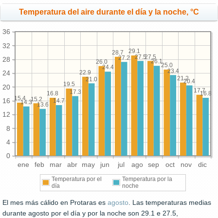
Temperatura del aire durante el día y la noche, °C
36
32
29.1
28.7
27.5
27.5
27.2
28
26.1
26.0
25.0
24.4
23.4
22.9
24
21.2
21.0
20.4
19.5
20
17.7
17.3
16.8
16.8
15.4
15.2
16
14.7
14.3
13.6
12
8
4
0
ene
feb
mar
abr
may
jun
jul
ago
sep
oct
nov
dic
Temperatura por el
Temperatura por la
día
noche
El mes más cálido en Protaras es
agosto
. Las temperaturas medias
durante agosto por el día y por la noche son 29.1 e 27.5,