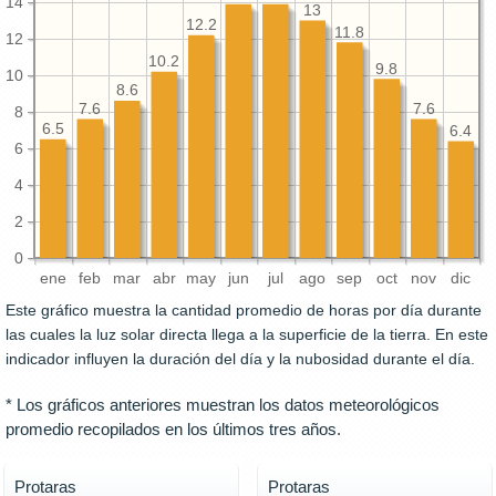
14
13
12.2
11.8
12
10.2
9.8
10
8.6
7.6
7.6
8
6.5
6.4
6
4
2
0
ene
feb
mar
abr
may
jun
jul
ago
sep
oct
nov
dic
Este gráfico muestra la cantidad promedio de horas por día durante
las cuales la luz solar directa llega a la superficie de la tierra. En este
indicador influyen la duración del día y la nubosidad durante el día.
* Los gráficos anteriores muestran los datos meteorológicos
promedio recopilados en los últimos tres años.
Protaras
Protaras