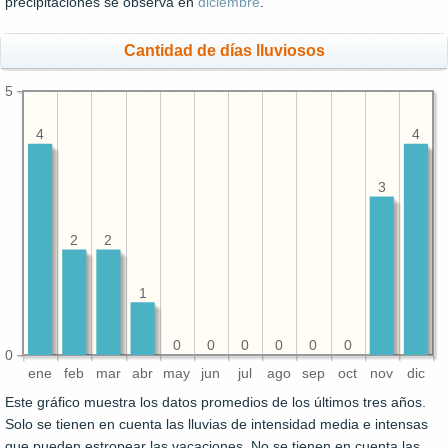
precipitaciones se observa en
diciembre
.
Cantidad de días lluviosos
5
4
4
3
2
2
1
0
0
0
0
0
0
0
ene
feb
mar
abr
may
jun
jul
ago
sep
oct
nov
dic
Este gráfico muestra los datos promedios de los últimos tres años.
Solo se tienen en cuenta las lluvias de intensidad media e intensas
que pueden estropear las vacaciones. No se tienen en cuenta las