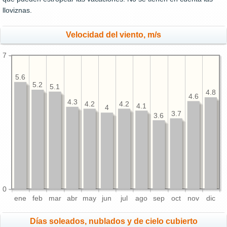
lloviznas.
Velocidad del viento, m/s
7
5.6
5.2
5.1
4.8
4.6
4.3
4.2
4.2
4.1
4
3.7
3.6
0
ene
feb
mar
abr
may
jun
jul
ago
sep
oct
nov
dic
Días soleados, nublados y de cielo cubierto