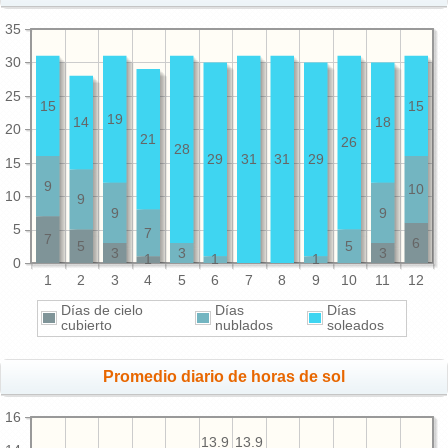
35
30
25
15
15
19
14
18
20
21
26
28
29
31
31
29
15
9
10
10
9
9
9
5
7
7
6
5
5
3
3
3
1
1
1
0
1
2
3
4
5
6
7
8
9
10
11
12
Días de cielo
Días
Días
cubierto
nublados
soleados
Promedio diario de horas de sol
16
13.9
13.9