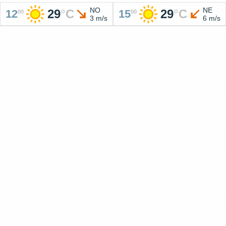
NO
NE
29
°
C
29
°
C
12
15
00
00
3 m/s
6 m/s