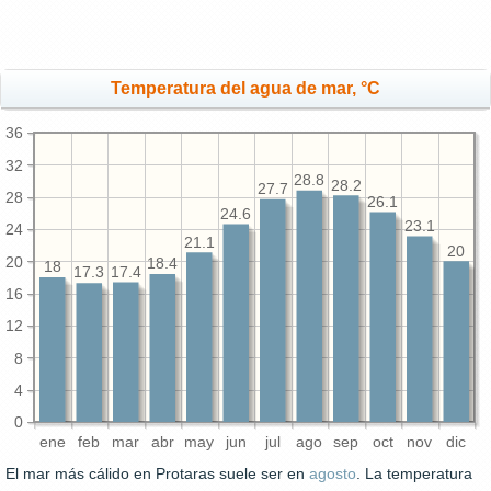
Temperatura del agua de mar, °C
36
32
28.8
28.2
27.7
28
26.1
24.6
23.1
24
21.1
20
20
18.4
18
17.4
17.3
16
12
8
4
0
ene
feb
mar
abr
may
jun
jul
ago
sep
oct
nov
dic
El mar más cálido en Protaras suele ser en
agosto
. La temperatura