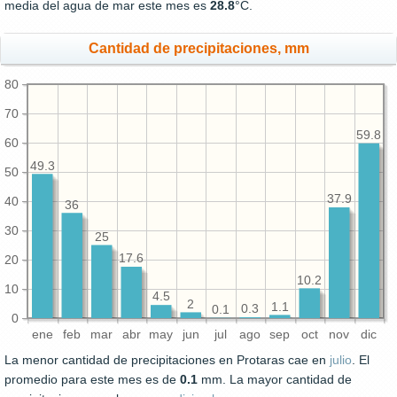
media del agua de mar este mes es
28.8
°C.
Cantidad de precipitaciones, mm
80
70
59.8
60
49.3
50
37.9
40
36
30
25
17.6
20
10.2
10
4.5
2
1.1
0.3
0.1
0
ene
feb
mar
abr
may
jun
jul
ago
sep
oct
nov
dic
La menor cantidad de precipitaciones en Protaras cae en
julio
. El
promedio para este mes es de
0.1
mm. La mayor cantidad de