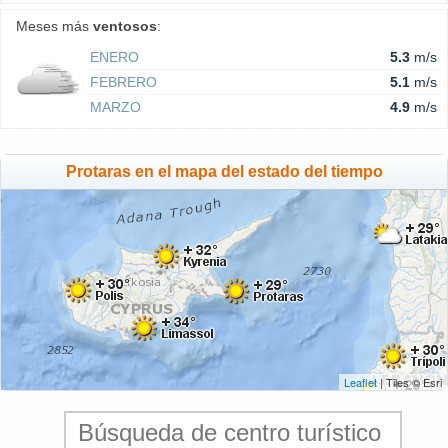
Meses más
ventosos
:
ENERO
5.3
m/s
FEBRERO
5.1
m/s
MARZO
4.9
m/s
Protaras en el mapa del estado del tiempo
Leaflet
| Tiles © Esri