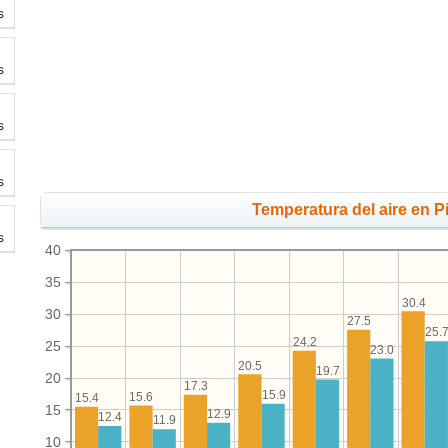
s
s
s
s
Temperatura del aire en Pi
s
40
35
30.4
30
27.5
25.
24.2
25
23.0
20.5
19.7
20
17.3
15.9
15.6
15.4
15
12.9
12.4
11.9
10