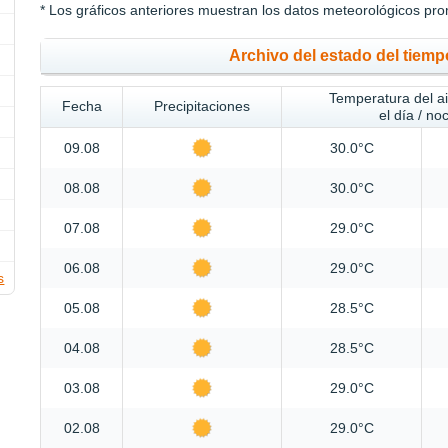
* Los gráficos anteriores muestran los datos meteorológicos pro
Archivo del estado del tiemp
Temperatura del a
Fecha
Precipitaciones
el día / no
09.08
30.0°C
08.08
30.0°C
07.08
29.0°C
06.08
29.0°C
s
05.08
28.5°C
04.08
28.5°C
03.08
29.0°C
02.08
29.0°C