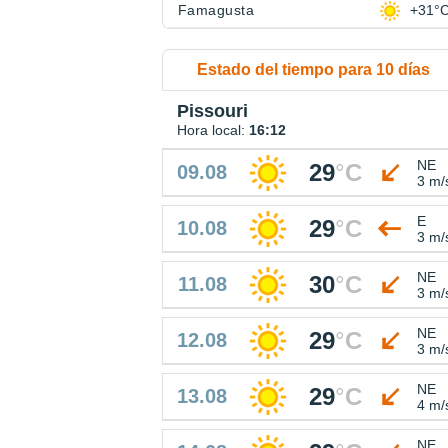
Famagusta
+31°
Estado del tiempo para 10 días
Pissouri
Hora local:
16:12
NE
29
°
C
09.08
3 m/
E
29
°
C
10.08
3 m/
NE
30
°
C
11.08
3 m/
NE
29
°
C
12.08
3 m/
NE
29
°
C
13.08
4 m/
NE