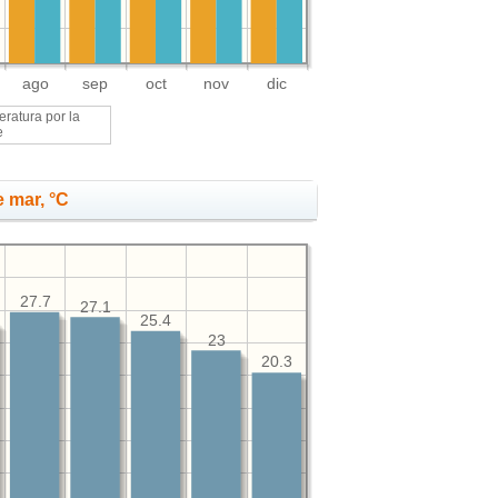
ago
sep
oct
nov
dic
ratura por la
e
 mar, °C
27.7
27.1
25.4
23
20.3