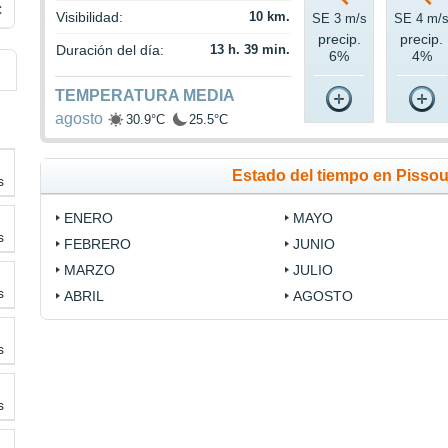
C
Visibilidad:
10 km.
SE 3 m/s
SE 4 m/
precip.
precip.
Duración del día:
13 h. 39 min.
6%
4%
TEMPERATURA MEDIA
agosto
30.9°C
25.5°C
Estado del tiempo en Pissou
s
ENERO
MAYO
s
FEBRERO
JUNIO
MARZO
JULIO
s
ABRIL
AGOSTO
s
s