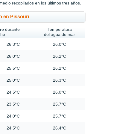
medio recopilados en los últimos tres años.
o en Pissouri
ire durante
Temperatura
che
del agua de mar
26.3°C
26.0°C
26.0°C
26.2°C
25.5°C
26.2°C
25.0°C
26.3°C
24.5°C
26.0°C
23.5°C
25.7°C
24.0°C
25.7°C
24.5°C
26.4°C