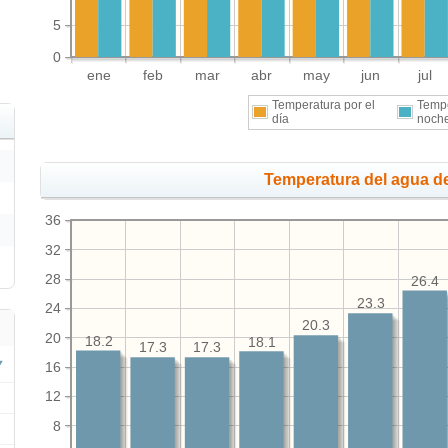
5
0
ene
feb
mar
abr
may
jun
jul
Temperatura por el
Tempe
día
noch
Temperatura del agua de
36
32
28
26.4
23.3
24
20.3
20
18.2
18.1
17.3
17.3
16
12
8