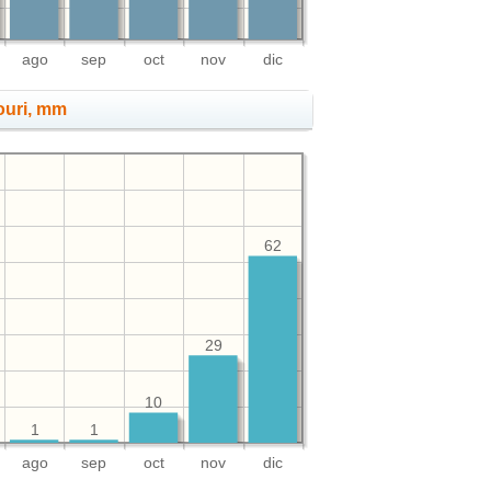
ago
sep
oct
nov
dic
ouri, mm
62
29
10
1
1
ago
sep
oct
nov
dic