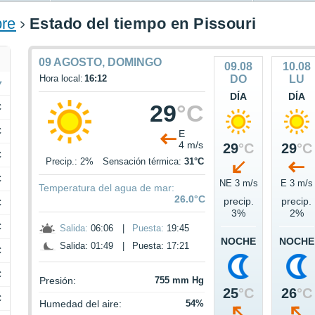
pre
Estado del tiempo en Pissouri
09 AGOSTO, DOMINGO
09.08
10.08
Hora local:
16:12
DO
LU
DÍA
DÍA
29
°C
C
C
E
4 m/s
29
°C
29
°C
C
Precip.: 2%
Sensación térmica:
31°C
C
NE 3 m/s
E 3 m/s
Temperatura del agua de mar:
26.0°C
precip.
precip.
C
3%
2%
C
Salida:
06:06
|
Puesta:
19:45
NOCHE
NOCHE
Salida: 01:49
|
Puesta: 17:21
C
C
Presión:
755 mm Hg
25
°C
26
°C
C
Humedad del aire:
54%