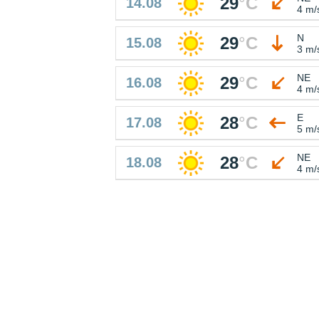
29
°
C
14.08
4 m/
N
29
°
C
15.08
3 m/
NE
29
°
C
16.08
4 m/
E
28
°
C
17.08
5 m/
NE
28
°
C
18.08
4 m/