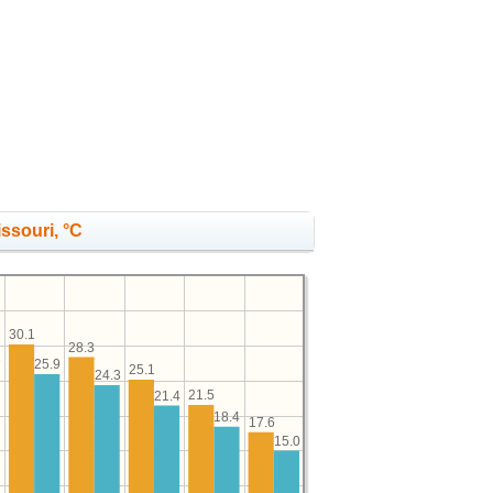
ssouri, °C
30.1
28.3
25.9
7
25.1
24.3
21.5
21.4
18.4
17.6
15.0