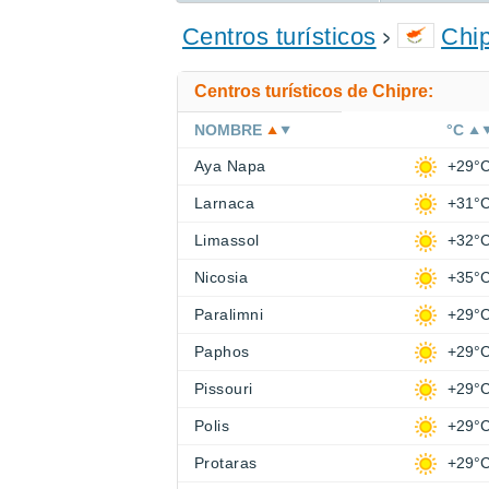
ENCONTRAR UN HOTEL
Centros turísticos
Chi
Centros turísticos de Chipre:
NOMBRE
°C
Aya Napa
+29°
Larnaca
+31°
Limassol
+32°
Nicosia
+35°
Paralimni
+29°
Paphos
+29°
Pissouri
+29°
Polis
+29°
Protaras
+29°