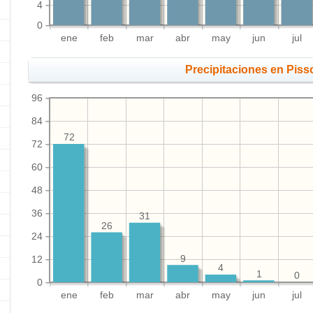
4
0
ene
feb
mar
abr
may
jun
jul
Precipitaciones en Piss
96
84
72
72
60
48
36
31
26
24
9
12
4
1
0
0
ene
feb
mar
abr
may
jun
jul