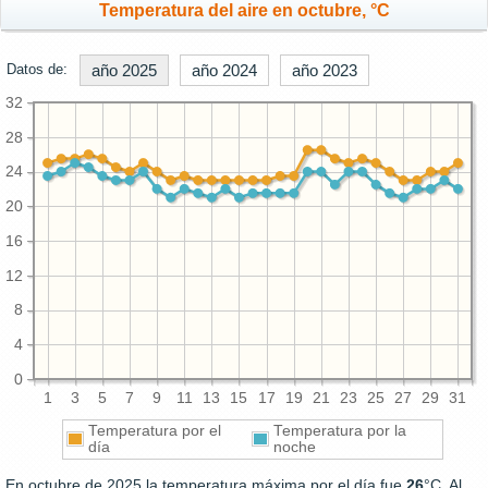
Temperatura del aire en octubre, °C
Datos de:
año 2025
año 2024
año 2023
32
28
24
20
16
12
8
4
0
1
3
5
7
9
11
13
15
17
19
21
23
25
27
29
31
Temperatura por el
Temperatura por la
día
noche
En octubre de 2025 la temperatura máxima por el día fue
26
°C. Al