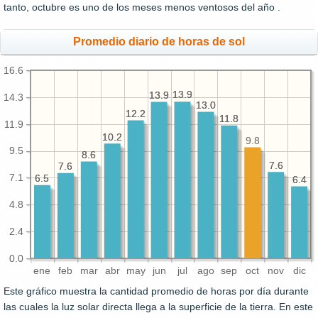
tanto, octubre es uno de los meses menos ventosos del año .
Promedio diario de horas de sol
16.6
13.9
13.9
13.9
13.9
14.3
13.0
13.0
12.2
12.2
11.8
11.8
11.9
10.2
10.2
9.8
9.5
8.6
8.6
7.6
7.6
7.6
7.6
7.1
6.5
6.5
6.4
6.4
4.8
2.4
0.0
ene
feb
mar
abr
may
jun
jul
ago
sep
oct
nov
dic
Este gráfico muestra la cantidad promedio de horas por día durante
las cuales la luz solar directa llega a la superficie de la tierra. En este