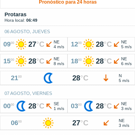
Pronóstico para 24 horas
Protaras
Hora local:
06:49
06 AGOSTO, JUEVES
NE
NE
27
°
C
28
°
C
09
12
00
00
4 m/s
5 m/s
NE
NE
28
°
C
28
°
C
15
18
00
00
8 m/s
6 m/s
N
28
°
C
21
00
5 m/s
07 AGOSTO, VIERNES
SE
NE
28
°
C
28
°
C
00
03
00
00
1 m/s
3 m/s
NE
27
°
C
06
00
3 m/s