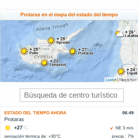
Protaras en el mapa del estado del tiempo
Leaflet
| Tiles © Esri
ESTADO DEL TIEMPO AHORA
06:49
Protaras
+27
°C
NE 3 m/s
sensación térmica de: +30°
C
precip.: 7%