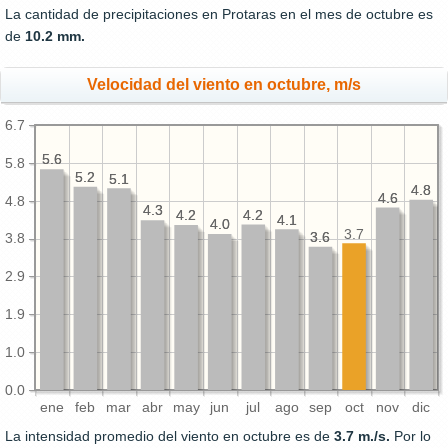
La cantidad de precipitaciones en Protaras en el mes de octubre es
de
10.2 mm.
Velocidad del viento en octubre, m/s
6.7
5.6
5.6
5.8
5.2
5.2
5.1
5.1
4.8
4.8
4.6
4.6
4.8
4.3
4.3
4.2
4.2
4.2
4.2
4.1
4.1
4.0
4.0
3.7
3.6
3.6
3.8
2.9
1.9
1.0
0.0
ene
feb
mar
abr
may
jun
jul
ago
sep
oct
nov
dic
La intensidad promedio del viento en octubre es de
3.7 m./s.
Por lo