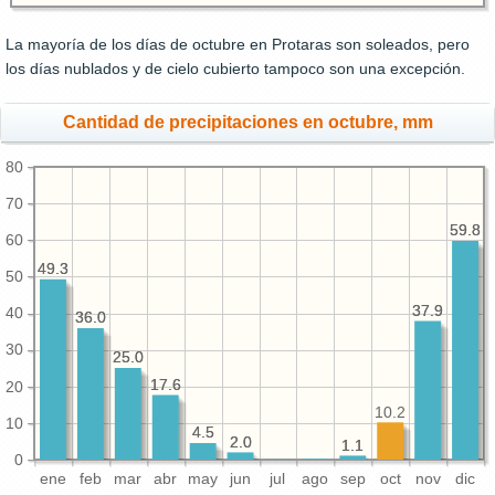
La mayoría de los días de octubre en Protaras son soleados, pero
los días nublados y de cielo cubierto tampoco son una excepción.
Cantidad de precipitaciones en octubre, mm
80
70
59.8
59.8
60
49.3
49.3
50
37.9
37.9
40
36.0
36.0
30
25.0
25.0
17.6
17.6
20
10.2
10
4.5
4.5
2.0
2.0
1.1
1.1
0
ene
feb
mar
abr
may
jun
jul
ago
sep
oct
nov
dic