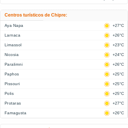
Centros turísticos de Chipre:
Aya Napa
+27°C
Larnaca
+26°C
Limassol
+23°C
Nicosia
+24°C
Paralimni
+26°C
Paphos
+25°C
Pissouri
+25°C
Polis
+25°C
Protaras
+27°C
Famagusta
+26°C