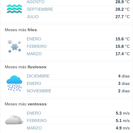
AGOSTO
28.9
°C
SEPTIEMBRE
28.2
°C
JULIO
27.7
°C
Meses más
fríos
:
ENERO
15.6
°C
FEBRERO
15.8
°C
MARZO
17.4
°C
Meses más
lluviosos
:
DICIEMBRE
4
días
ENERO
3
días
NOVIEMBRE
2
días
Meses más
ventosos
:
ENERO
5.3
m/s
FEBRERO
5.1
m/s
MARZO
4.9
m/s