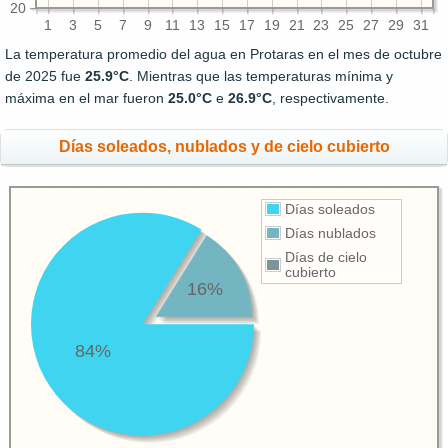
20
1
3
5
7
9
11
13
15
17
19
21
23
25
27
29
31
La temperatura promedio del agua en Protaras en el mes de octubre
de 2025 fue
25.9°C
. Mientras que las temperaturas mínima y
máxima en el mar fueron
25.0°C
e
26.9°C
, respectivamente.
Días soleados, nublados y de cielo cubierto
Días soleados
Días nublados
Días de cielo
cubierto
16%
84%