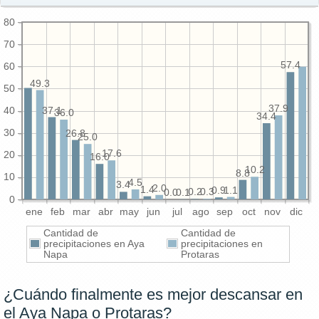
80
70
57.4
60
49.3
50
37.9
37.1
40
36.0
34.4
30
26.8
25.0
17.6
20
16.0
10.2
8.8
10
4.5
3.4
2.0
1.4
1.1
0.9
0.3
0.2
0.1
0.0
0
ene
feb
mar
abr
may
jun
jul
ago
sep
oct
nov
dic
Cantidad de
Cantidad de
precipitaciones en Aya
precipitaciones en
Napa
Protaras
¿Cuándo finalmente es mejor descansar en
el Aya Napa o Protaras?