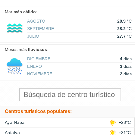
Mar
más cálido
:
AGOSTO
28.9
°C
SEPTIEMBRE
28.2
°C
JULIO
27.7
°C
Meses más
lluviosos
:
DICIEMBRE
4
días
ENERO
3
días
NOVIEMBRE
2
días
Centros turísticos populares:
Aya Napa
+28°C
Antalya
+31°C