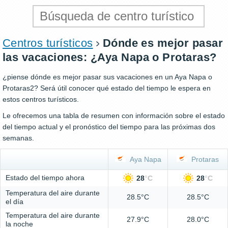
Centros turísticos
Dónde es mejor pasar
las vacaciones: ¿Aya Napa o Protaras?
¿piense dónde es mejor pasar sus vacaciones en un Aya Napa o
Protaras2? Será útil conocer qué estado del tiempo le espera en
estos centros turísticos.
Le ofrecemos una tabla de resumen con información sobre el estado
del tiempo actual y el pronóstico del tiempo para las próximas dos
semanas.
Aya Napa
Protaras
Estado del tiempo ahora
28
°
C
28
°
C
Temperatura del aire durante
28.5°C
28.5°C
el día
Temperatura del aire durante
27.9°C
28.0°C
la noche