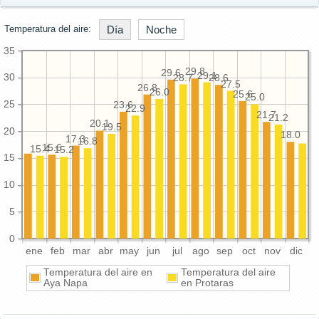
Temperatura del aire:
Día
Noche
35
29.8
29.6
29.1
30
28.7
28.6
27.5
26.8
26.0
25.6
25.0
25
23.6
22.9
21.7
21.2
20.1
19.5
20
18.0
17.3
16.8
15.6
15.4
15.2
15
10
5
0
ene
feb
mar
abr
may
jun
jul
ago
sep
oct
nov
dic
Temperatura del aire en
Temperatura del aire
Aya Napa
en Protaras