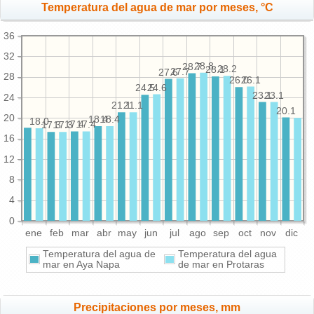
Temperatura del agua de mar por meses, °C
36
32
28.8
28.7
28.2
28.1
27.7
27.6
28
26.1
26.0
24.6
24.5
23.1
23.1
24
21.1
21.1
20.1
20
18.4
18.4
18.0
17.4
17.4
17.3
17.3
16
12
8
4
0
ene
feb
mar
abr
may
jun
jul
ago
sep
oct
nov
dic
Temperatura del agua de
Temperatura del agua
mar en Aya Napa
de mar en Protaras
Precipitaciones por meses, mm