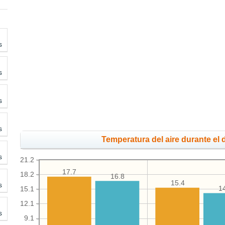
s
s
s
s
Temperatura del aire durante el d
s
21.2
17.7
18.2
16.8
15.4
s
1
15.1
12.1
s
9.1