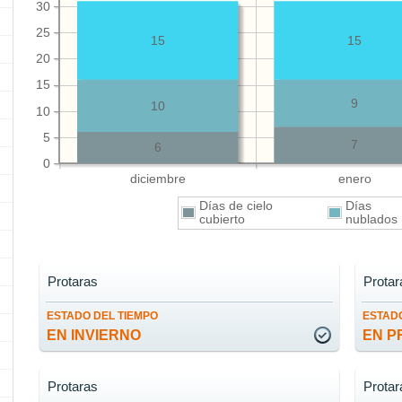
30
25
15
15
20
15
9
10
10
5
7
6
0
diciembre
enero
Días de cielo
Días
cubierto
nublado
Protaras
Protar
ESTADO DEL TIEMPO
ESTADO
EN INVIERNO
EN P
Protaras
Protar