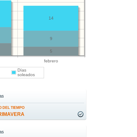
14
9
5
febrero
Días
s
soleados
as
 DEL TIEMPO
RIMAVERA
as