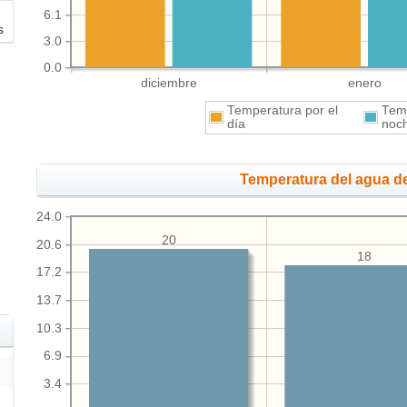
6.1
s
3.0
0.0
diciembre
enero
Temperatura por el
Temp
día
noc
Temperatura del agua de
24.0
20
20.6
18
17.2
13.7
10.3
6.9
3.4