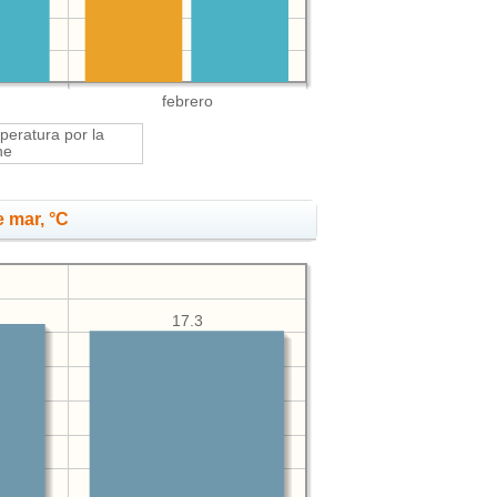
febrero
eratura por la
he
 mar, °C
17.3