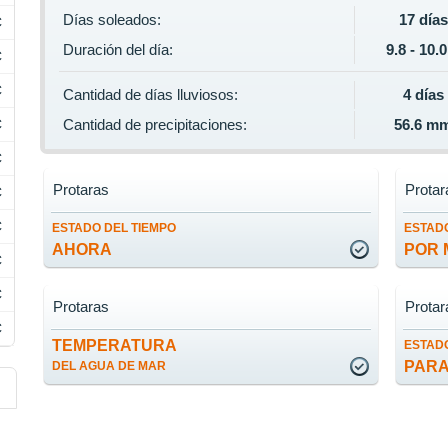
Días soleados:
17 días
C
Duración del día:
9.8 - 10.
C
C
Cantidad de días lluviosos:
4 días
C
Cantidad de precipitaciones:
56.6 m
C
Protaras
Protar
C
C
ESTADO DEL TIEMPO
ESTADO
AHORA
POR 
C
C
Protaras
Protar
C
TEMPERATURA
ESTADO
PARA
DEL AGUA DE MAR