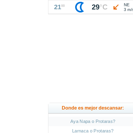
NE
29
°
C
21
00
3 m/
Donde es mejor descansar:
Aya Napa o Protaras?
Larnaca o Protaras?