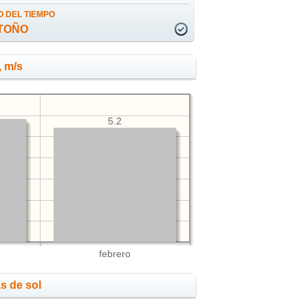
 DEL TIEMPO
TOÑO
, m/s
5.2
febrero
s de sol