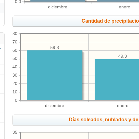
0.0
diciembre
enero
Cantidad de precipitaci
80
70
59.8
60
49.3
50
40
30
20
10
0
diciembre
enero
Días soleados, nublados y de 
35