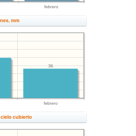
febrero
ones, mm
36
febrero
cielo cubierto