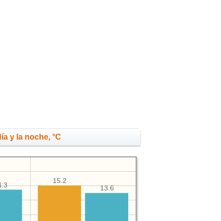
ía y la noche, °C
15.2
4.3
13.6