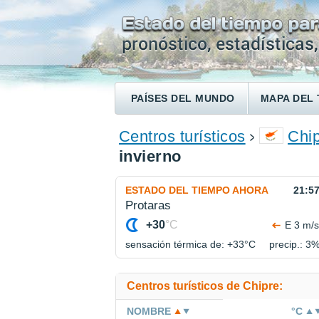
PAÍSES DEL MUNDO
MAPA DEL 
ENCONTRAR UN HOTEL
Centros turísticos
Chi
invierno
ESTADO DEL TIEMPO AHORA
21:5
Protaras
+30
°C
E 3 m/s
sensación térmica de: +33°
C
precip.: 3
Centros turísticos de Chipre:
NOMBRE
°C