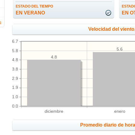
ESTADO DEL TIEMPO
ESTADO
EN VERANO
EN O
s
Velocidad del viento
6.7
5.6
5.8
4.8
4.8
3.8
2.9
1.9
1.0
0.0
diciembre
enero
Promedio diario de hora