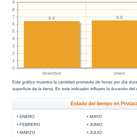
9
8
7
6.5
6.4
6
5
4
3
2
1
0
diciembre
enero
Este gráfico muestra la cantidad promedio de horas por día durant
superficie de la tierra. En este indicador influyen la duración del
Estado del tiempo en Protar
ENERO
MAYO
FEBRERO
JUNIO
MARZO
JULIO