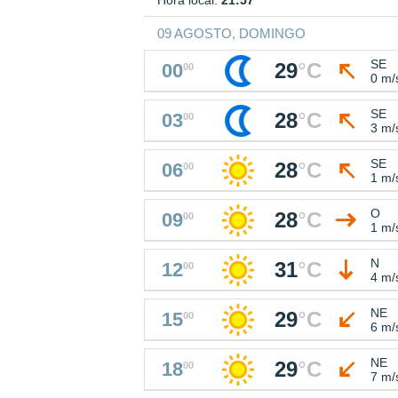
Hora local:
21:57
09 AGOSTO, DOMINGO
SE
29
°
C
00
00
0 m/
SE
28
°
C
03
00
3 m/
SE
28
°
C
06
00
1 m/
O
28
°
C
09
00
1 m/
N
31
°
C
12
00
4 m/
NE
29
°
C
15
00
6 m/
NE
29
°
C
18
00
7 m/