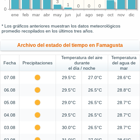
3
1
0
0
0
0
ene
feb
mar
abr
may
jun
jul
ago
sep
oct
nov
dic
* Los gráficos anteriores muestran los datos meteorológicos
promedio recopilados en los últimos tres años.
Archivo del estado del tiempo en Famagusta
Temperatura del aire
Temperatura
Fecha
Precipitaciones
durante
del agua de
el día / noche
mar
07.08
29.5°C
27.0°C
28.6°C
06.08
29.5°C
26.5°C
28.8°C
05.08
29.0°C
26.5°C
28.7°C
04.08
29.5°C
26.5°C
28.7°C
03.08
30.0°C
26.5°C
28.7°C