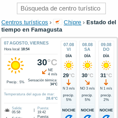
Centros turísticos
Chipre
Estado del
tiempo en Famagusta
07 AGOSTO, VIERNES
07.08
08.08
09.08
Hora local:
18:54
VI
SA
DO
DÍA
DÍA
DÍA
30
°C
NE
4 m/s
29
°C
30
°C
31
°C
Sensación térmica:
Precip.: 5%
34°C
N 3 m/s
NO 3 m/s
N 1 m/s
Temperatura del agua de mar:
precip.
precip.
precip.
28.6°C
5%
5%
2%
Salida:
Puesta:
|
NOCHE
NOCHE
NOCHE
05:58
19:42
Puesta: