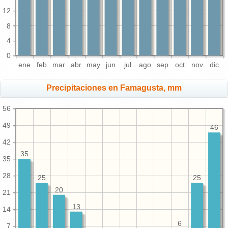
12
8
4
0
ene
feb
mar
abr
may
jun
jul
ago
sep
oct
nov
dic
Precipitaciones en Famagusta, mm
56
49
46
42
35
35
28
25
25
20
21
13
14
6
7