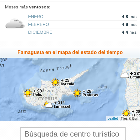
Meses más
ventosos
:
ENERO
4.8
m/s
FEBRERO
4.6
m/s
DICIEMBRE
4.4
m/s
Famagusta en el mapa del estado del tiempo
Leaflet
| Tiles © Esri