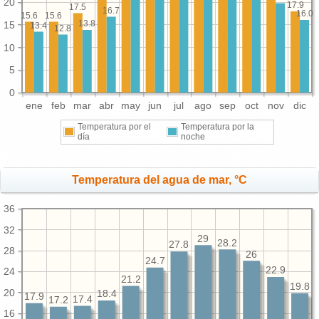
20
17.9
17.5
16.7
16.0
15.6
15.6
13.8
15
13.4
12.8
10
5
0
ene
feb
mar
abr
may
jun
jul
ago
sep
oct
nov
dic
Temperatura por el
Temperatura por la
día
noche
Temperatura del agua de mar, °C
36
32
29
28.2
27.8
28
26
24.7
22.9
24
21.2
19.8
20
18.4
17.9
17.4
17.2
16