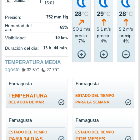
Salida: -
|
15:01
28
°C
29
°C
28
°C
Presión:
752 mm Hg
Humedad del
69%
aire:
SO 1 m/s
S 1 m/s
S 2 m/s
precip.
precip.
precip.
Visibilidad:
10 km.
7%
4%
4%
Duración del día:
13 h. 44 min.
TEMPERATURA MEDIA
agosto
32.5°C
27.7°C
Famagusta
Famagusta
TEMPERATURA
ESTADO DEL TIEMPO
DEL AGUA DE MAR
PARA LA SEMANA
Famagusta
Famagusta
ESTADO DEL TIEMPO
ESTADO DEL TIEMPO
PARA 14 DÍAS
POR MESES