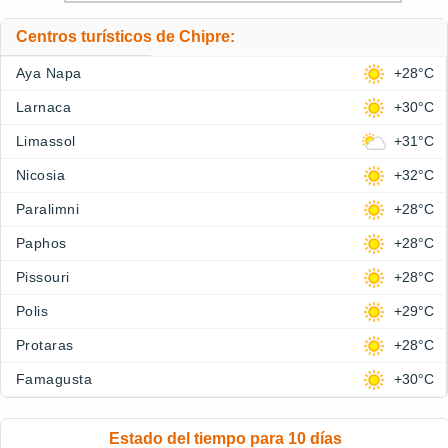
Centros turísticos de Chipre:
Aya Napa
+28°C
Larnaca
+30°C
Limassol
+31°C
Nicosia
+32°C
Paralimni
+28°C
Paphos
+28°C
Pissouri
+28°C
Polis
+29°C
Protaras
+28°C
Famagusta
+30°C
Estado del tiempo para 10 días