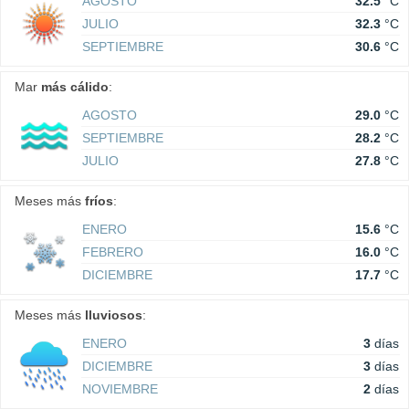
AGOSTO
32.5
°C
JULIO
32.3
°C
SEPTIEMBRE
30.6
°C
Mar
más cálido
:
AGOSTO
29.0
°C
SEPTIEMBRE
28.2
°C
JULIO
27.8
°C
Meses más
fríos
:
ENERO
15.6
°C
FEBRERO
16.0
°C
DICIEMBRE
17.7
°C
Meses más
lluviosos
:
ENERO
3
días
DICIEMBRE
3
días
NOVIEMBRE
2
días