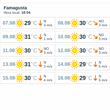
Famagusta
Hora local:
18:54
N
NO
29
°
C
30
°
C
07.08
08.08
3 m/s
3 m/s
N
NO
31
°
C
30
°
C
09.08
10.08
1 m/s
3 m/s
NO
NO
30
°
C
30
°
C
11.08
12.08
3 m/s
3 m/s
N
N
31
°
C
29
°
C
13.08
14.08
3 m/s
5 m/s
N
N
30
°
C
29
°
C
15.08
16.08
4 m/s
5 m/s