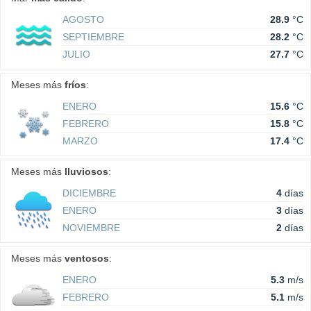
AGOSTO
28.9
°C
SEPTIEMBRE
28.2
°C
JULIO
27.7
°C
Meses más
fríos
:
ENERO
15.6
°C
FEBRERO
15.8
°C
MARZO
17.4
°C
Meses más
lluviosos
:
DICIEMBRE
4
días
ENERO
3
días
NOVIEMBRE
2
días
Meses más
ventosos
:
ENERO
5.3
m/s
FEBRERO
5.1
m/s