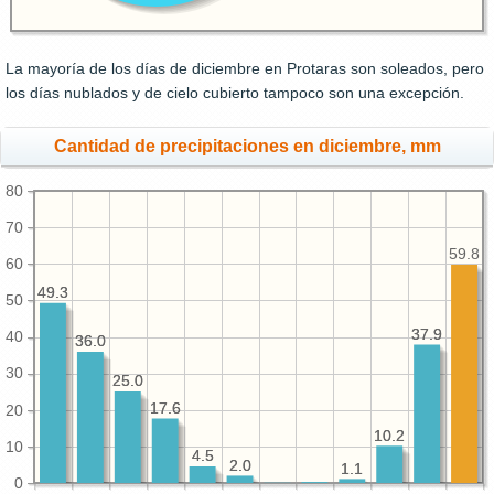
La mayoría de los días de diciembre en Protaras son soleados, pero
los días nublados y de cielo cubierto tampoco son una excepción.
Cantidad de precipitaciones en diciembre, mm
80
70
59.8
60
49.3
49.3
50
37.9
37.9
40
36.0
36.0
30
25.0
25.0
17.6
17.6
20
10.2
10.2
10
4.5
4.5
2.0
2.0
1.1
1.1
0