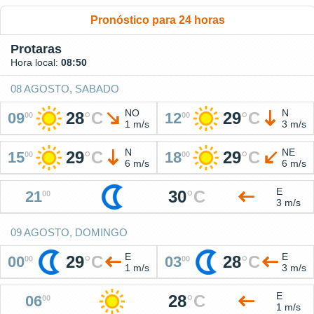
Pronóstico para 24 horas
Protaras
Hora local:
08:50
08 AGOSTO, SABADO
NO
N
28
°
C
29
°
C
09
12
00
00
1 m/s
3 m/s
N
NE
29
°
C
29
°
C
15
18
00
00
6 m/s
6 m/s
E
30
°
C
21
00
3 m/s
09 AGOSTO, DOMINGO
E
E
29
°
C
28
°
C
00
03
00
00
1 m/s
3 m/s
E
28
°
C
06
00
1 m/s