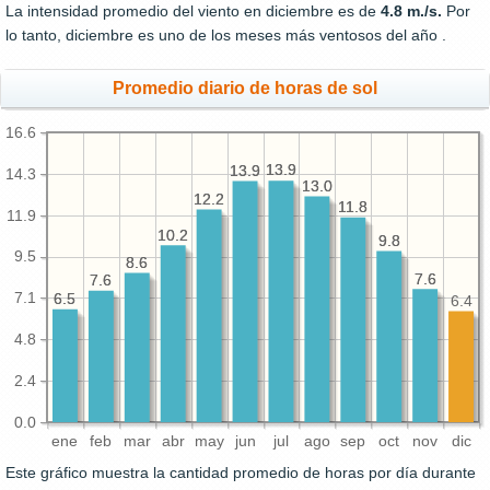
La intensidad promedio del viento en diciembre es de
4.8 m./s.
Por
lo tanto, diciembre es uno de los meses más ventosos del año .
Promedio diario de horas de sol
16.6
13.9
13.9
13.9
13.9
14.3
13.0
13.0
12.2
12.2
11.8
11.8
11.9
10.2
10.2
9.8
9.8
9.5
8.6
8.6
7.6
7.6
7.6
7.6
7.1
6.5
6.5
6.4
4.8
2.4
0.0
ene
feb
mar
abr
may
jun
jul
ago
sep
oct
nov
dic
Este gráfico muestra la cantidad promedio de horas por día durante