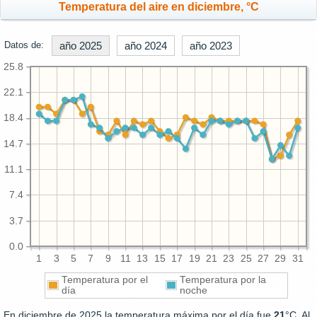
Temperatura del aire en diciembre, °C
Datos de:
año 2025
año 2024
año 2023
25.8
22.1
18.4
14.7
11.1
7.4
3.7
0.0
1
3
5
7
9
11
13
15
17
19
21
23
25
27
29
31
Temperatura por el
Temperatura por la
día
noche
En diciembre de 2025 la temperatura máxima por el día fue
21
°C. Al