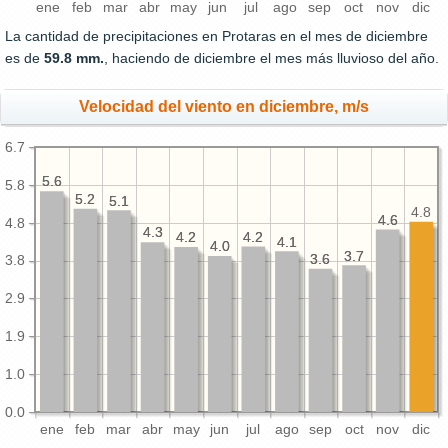
ene
feb
mar
abr
may
jun
jul
ago
sep
oct
nov
dic
La cantidad de precipitaciones en Protaras en el mes de diciembre
es de
59.8 mm.
, haciendo de diciembre el mes más lluvioso del año.
Velocidad del viento en diciembre, m/s
6.7
5.6
5.6
5.8
5.2
5.2
5.1
5.1
4.8
4.6
4.6
4.8
4.3
4.3
4.2
4.2
4.2
4.2
4.1
4.1
4.0
4.0
3.7
3.7
3.6
3.6
3.8
2.9
1.9
1.0
0.0
ene
feb
mar
abr
may
jun
jul
ago
sep
oct
nov
dic