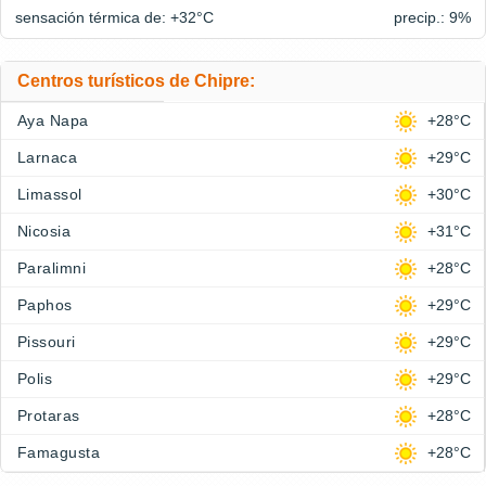
sensación térmica de: +32°
C
precip.: 9%
Centros turísticos de Chipre:
Aya Napa
+28°C
Larnaca
+29°C
Limassol
+30°C
Nicosia
+31°C
Paralimni
+28°C
Paphos
+29°C
Pissouri
+29°C
Polis
+29°C
Protaras
+28°C
Famagusta
+28°C