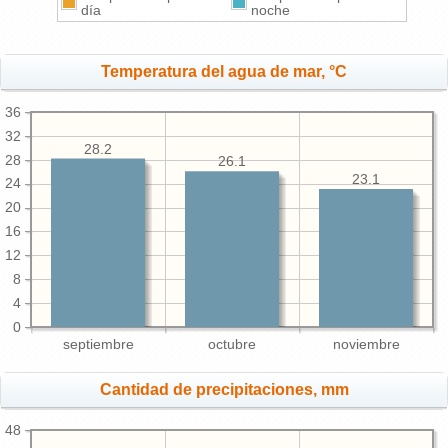
día
noche
Temperatura del agua de mar, °C
36
32
28.2
28
26.1
23.1
24
20
16
12
8
4
0
septiembre
octubre
noviembre
Cantidad de precipitaciones, mm
48