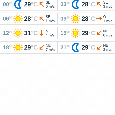
SE
SE
29
°
C
28
°
C
00
03
00
00
0 m/s
3 m/s
SE
O
28
°
C
28
°
C
06
09
00
00
1 m/s
1 m/s
N
NE
31
°
C
29
°
C
12
15
00
00
4 m/s
6 m/s
NE
NE
29
°
C
29
°
C
18
21
00
00
7 m/s
3 m/s