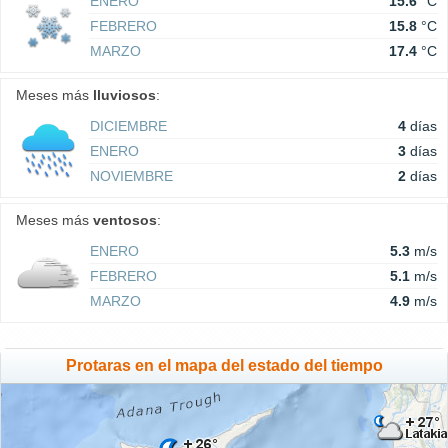
ENERO
15.6
°C
FEBRERO
15.8
°C
MARZO
17.4
°C
Meses más
lluviosos
:
DICIEMBRE
4
días
ENERO
3
días
NOVIEMBRE
2
días
Meses más
ventosos
:
ENERO
5.3
m/s
FEBRERO
5.1
m/s
MARZO
4.9
m/s
Protaras en el mapa del estado del tiempo