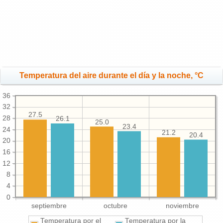
Temperatura del aire durante el día y la noche, °C
36
32
27.5
28
26.1
25.0
23.4
24
21.2
20.4
20
16
12
8
4
0
septiembre
octubre
noviembre
Temperatura por el
Temperatura por la