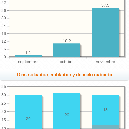
42
37.9
36
30
24
18
10.2
12
6
1.1
0
septiembre
octubre
noviembre
Días soleados, nublados y de cielo cubierto
35
30
25
18
20
26
29
15
10