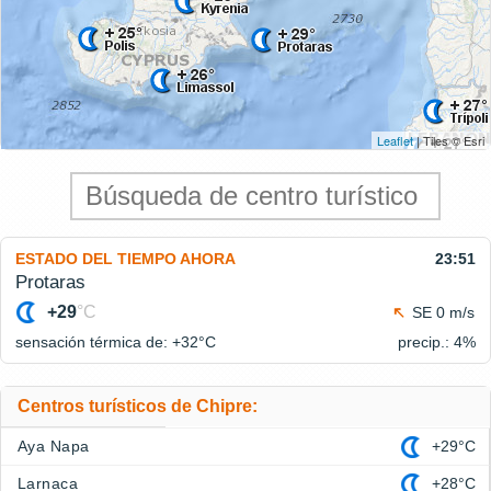
Leaflet
| Tiles © Esri
ESTADO DEL TIEMPO AHORA
23:51
Protaras
+29
°C
SE 0 m/s
sensación térmica de: +32°
C
precip.: 4%
Centros turísticos de Chipre:
Aya Napa
+29°C
Larnaca
+28°C