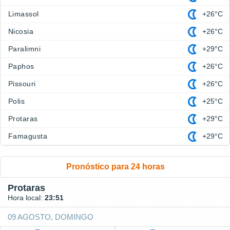
Limassol
+26°C
Nicosia
+26°C
Paralimni
+29°C
Paphos
+26°C
Pissouri
+26°C
Polis
+25°C
Protaras
+29°C
Famagusta
+29°C
Pronóstico para 24 horas
Protaras
Hora local:
23:51
09 AGOSTO, DOMINGO