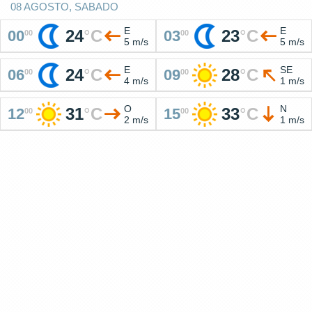
08 AGOSTO, SABADO
E
E
24
°
C
23
°
C
00
03
00
00
5 m/s
5 m/s
E
SE
24
°
C
28
°
C
06
09
00
00
4 m/s
1 m/s
O
N
31
°
C
33
°
C
12
15
00
00
2 m/s
1 m/s