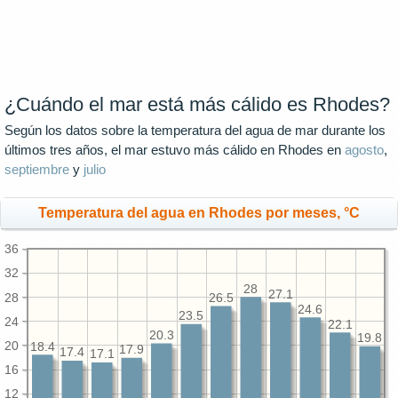
¿Cuándo el mar está más cálido es Rhodes?
Según los datos sobre la temperatura del agua de mar durante los
últimos tres años, el mar estuvo más cálido en Rhodes en
agosto
,
septiembre
y
julio
Temperatura del agua en Rhodes por meses, °C
36
32
28
27.1
28
26.5
24.6
23.5
24
22.1
20.3
19.8
20
18.4
17.9
17.4
17.1
16
12