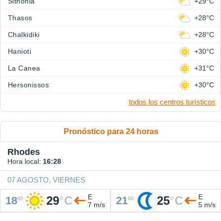
Sithonia
+29°C
Thasos
+28°C
Chalkidiki
+28°C
Hanioti
+30°C
La Canea
+31°C
Hersonissos
+30°C
todos los centros turísticos
Pronóstico para 24 horas
Rhodes
Hora local:
16:28
07 AGOSTO, VIERNES
E
E
29
°
C
25
°
C
18
21
00
00
7 m/s
5 m/s