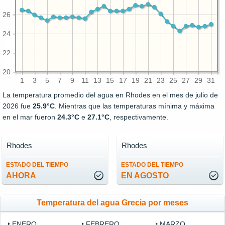
26
24
22
20
1
3
5
7
9
11
13
15
17
19
21
23
25
27
29
31
La temperatura promedio del agua en Rhodes en el mes de julio de
2026 fue
25.9°C
. Mientras que las temperaturas mínima y máxima
en el mar fueron
24.3°C
e
27.1°C
, respectivamente.
Rhodes
Rhodes
ESTADO DEL TIEMPO
ESTADO DEL TIEMPO
AHORA
EN AGOSTO
Temperatura del agua Grecia por meses
ENERO
FEBRERO
MARZO