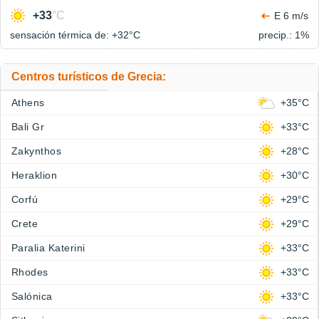
+33
°C
E 6 m/s
sensación térmica de: +32°
C
precip.: 1%
Centros turísticos de Grecia:
Athens
+35°C
Bali Gr
+33°C
Zakynthos
+28°C
Heraklion
+30°C
Corfú
+29°C
Crete
+29°C
Paralia Katerini
+33°C
Rhodes
+33°C
Salónica
+33°C