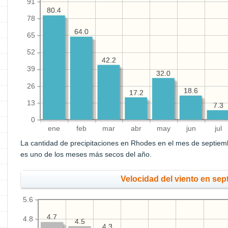
91
80.4
80.4
78
64.0
64.0
65
52
42.2
42.2
39
32.0
32.0
26
18.6
18.6
17.2
17.2
13
7.3
7.3
0
ene
feb
mar
abr
may
jun
jul
La cantidad de precipitaciones en Rhodes en el mes de septie
es uno de los meses más secos del año.
Velocidad del viento en sep
5.6
4.7
4.7
4.8
4.5
4.5
4.3
4.3