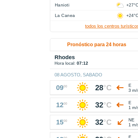
Hanioti
+27°
La Canea
+24°
todos los centros turístico
Pronóstico para 24 horas
Rhodes
Hora local:
07:12
08 AGOSTO, SABADO
E
28
°
C
09
00
3 m/
E
32
°
C
12
00
1 m/
NE
32
°
C
15
00
1 m/
E
00