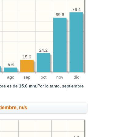
76.4
76.4
69.6
69.6
24.2
24.2
15.6
5.6
5.6
ago
sep
oct
nov
dic
mbre es de
15.6 mm.
Por lo tanto, septiembre
tiembre, m/s