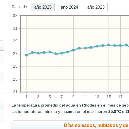
Datos de:
año 2025
año 2024
año 2023
33
31
29
27
25
23
21
1
3
5
7
9
11
13
15
17
La temperatura promedio del agua en Rhodes en el mes de se
las temperaturas mínima y máxima en el mar fueron
25.9°C
e
2
Días soleados, nublados y de 