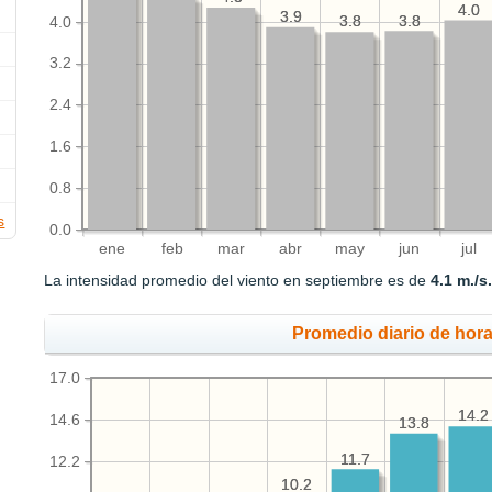
4.0
4.0
3.9
3.9
3.8
3.8
3.8
3.8
4.0
3.2
2.4
1.6
0.8
s
0.0
ene
feb
mar
abr
may
jun
jul
La intensidad promedio del viento en septiembre es de
4.1 m./s
Promedio diario de hora
17.0
14.2
14.2
14.6
13.8
13.8
11.7
11.7
12.2
10.2
10.2