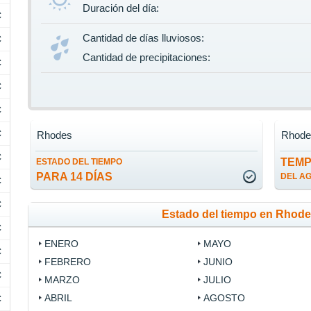
Duración del día:
C
Cantidad de días lluviosos:
C
Cantidad de precipitaciones:
C
C
C
C
Rhodes
Rhode
C
TEM
ESTADO DEL TIEMPO
PARA 14 DÍAS
DEL A
C
C
Estado del tiempo en Rhod
C
ENERO
MAYO
C
FEBRERO
JUNIO
C
MARZO
JULIO
ABRIL
AGOSTO
C