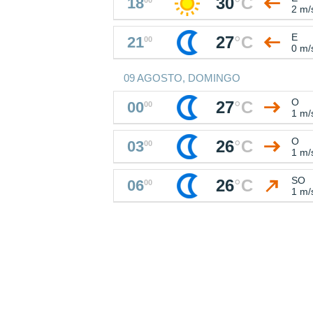
30
°
C
18
2 m/
E
27
°
C
21
00
0 m/
09 AGOSTO, DOMINGO
O
27
°
C
00
00
1 m/
O
26
°
C
03
00
1 m/
SO
26
°
C
06
00
1 m/