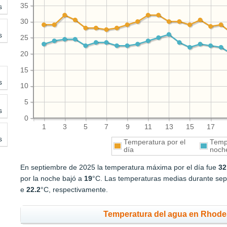
35
s
30
s
25
20
15
s
10
5
s
0
1
3
5
7
9
11
13
15
17
s
Temperatura por el
Tempe
día
noch
En septiembre de 2025 la temperatura máxima por el día fue
32
por la noche bajó a
19
°C. Las temperaturas medias durante sept
e
22.2
°C, respectivamente.
Temperatura del agua en Rhode