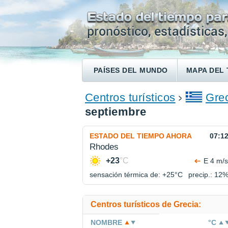
PAÍSES DEL MUNDO
MAPA DEL 
ENCONTRAR UN HOTEL
Centros turísticos
Gre
septiembre
ESTADO DEL TIEMPO AHORA
07:1
Rhodes
+23
°C
E 4 m/s
sensación térmica de: +25°
C
precip.: 12
Centros turísticos de Grecia:
NOMBRE
°C