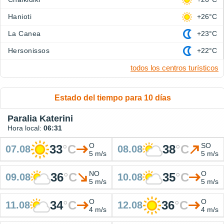
Hanioti
+26°C
La Canea
+23°C
Hersonissos
+22°C
todos los centros turísticos
Estado del tiempo para 10 días
Paralia Katerini
Hora local:
06:31
O
SO
33
°
C
38
°
C
07.08
08.08
5 m/s
5 m/s
NO
O
36
°
C
35
°
C
09.08
10.08
5 m/s
5 m/s
O
O
34
°
C
36
°
C
11.08
12.08
4 m/s
4 m/s