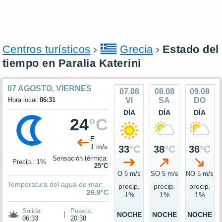
Centros turísticos
Grecia
Estado del
tiempo en Paralia Katerini
07 AGOSTO, VIERNES
07.08
08.08
09.08
Hora local:
06:31
VI
SA
DO
DÍA
DÍA
DÍA
24
°C
E
1 m/s
33
°C
38
°C
36
°C
Sensación térmica:
Precip.: 1%
25°C
O 5 m/s
SO 5 m/s
NO 5 m/s
Temperatura del agua de mar:
precip.
precip.
precip.
26.8°C
1%
1%
1%
Salida:
Puesta:
|
NOCHE
NOCHE
NOCHE
06:33
20:38