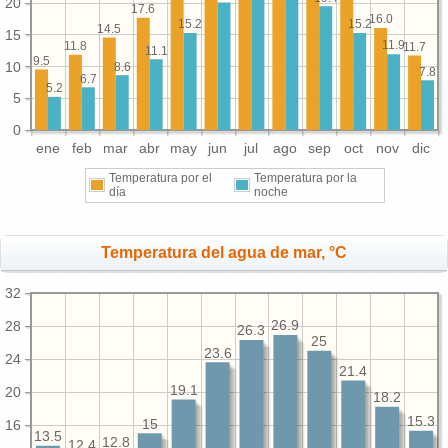
20
17.6
16.0
15.2
15.2
14.5
15
11.9
11.8
11.7
11.1
9.5
10
8.6
7.8
6.7
5.2
5
0
ene
feb
mar
abr
may
jun
jul
ago
sep
oct
nov
dic
Temperatura por el
Temperatura por la
día
noche
Temperatura del agua de mar, °C
32
28
26.9
26.3
25
23.6
24
21.4
19.1
20
18.2
15.3
15
16
13.5
12.8
12.4