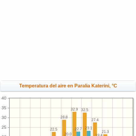
Temperatura del aire en Paralia Katerini, °C
40
35
32.9
32.5
28.8
30
27.4
25
23.1
22.7
22.5
21.3
20.0
19.4