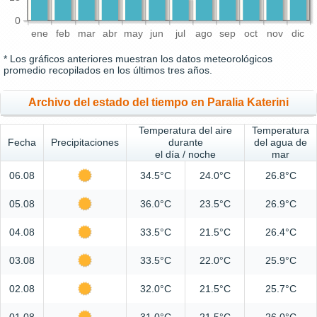
0
ene
feb
mar
abr
may
jun
jul
ago
sep
oct
nov
dic
* Los gráficos anteriores muestran los datos meteorológicos
promedio recopilados en los últimos tres años.
Archivo del estado del tiempo en Paralia Katerini
Temperatura del aire
Temperatura
Fecha
Precipitaciones
durante
del agua de
el día / noche
mar
06.08
34.5°C
24.0°C
26.8°C
05.08
36.0°C
23.5°C
26.9°C
04.08
33.5°C
21.5°C
26.4°C
03.08
33.5°C
22.0°C
25.9°C
02.08
32.0°C
21.5°C
25.7°C