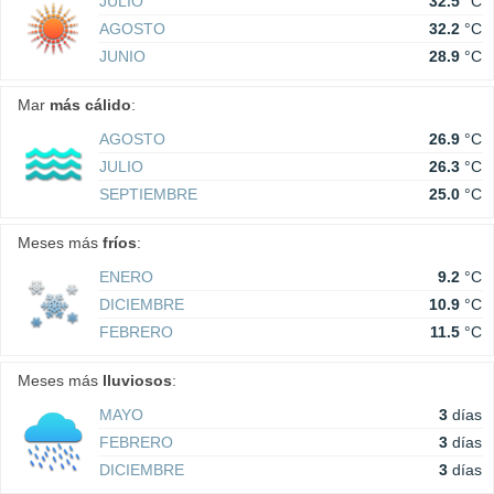
JULIO
32.5
°C
AGOSTO
32.2
°C
JUNIO
28.9
°C
Mar
más cálido
:
AGOSTO
26.9
°C
JULIO
26.3
°C
SEPTIEMBRE
25.0
°C
Meses más
fríos
:
ENERO
9.2
°C
DICIEMBRE
10.9
°C
FEBRERO
11.5
°C
Meses más
lluviosos
:
MAYO
3
días
FEBRERO
3
días
DICIEMBRE
3
días