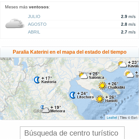
Meses más
ventosos
:
JULIO
2.9
m/s
AGOSTO
2.8
m/s
ABRIL
2.7
m/s
Paralia Katerini en el mapa del estado del tiempo
Leaflet
| Tiles © Esri