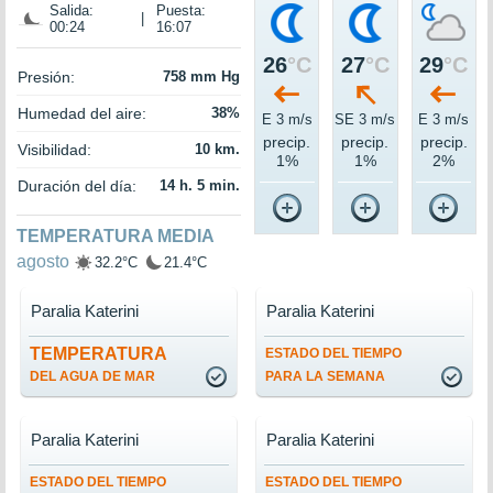
Salida:
Puesta:
|
00:24
16:07
26
°C
27
°C
29
°C
Presión:
758 mm Hg
Humedad del aire:
38%
E 3 m/s
SE 3 m/s
E 3 m/s
precip.
precip.
precip.
Visibilidad:
10 km.
1%
1%
2%
Duración del día:
14 h. 5 min.
TEMPERATURA MEDIA
agosto
32.2°C
21.4°C
Paralia Katerini
Paralia Katerini
TEMPERATURA
ESTADO DEL TIEMPO
DEL AGUA DE MAR
PARA LA SEMANA
Paralia Katerini
Paralia Katerini
ESTADO DEL TIEMPO
ESTADO DEL TIEMPO