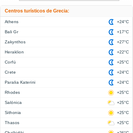
Centros turísticos de Grecia:
Athens
+24°C
Bali Gr
+17°C
Zakynthos
+27°C
Heraklion
+22°C
Corfú
+25°C
Crete
+24°C
Paralia Katerini
+24°C
Rhodes
+25°C
Salónica
+25°C
Sithonia
+25°C
Thasos
+25°C
Chalkidiki
+26°C