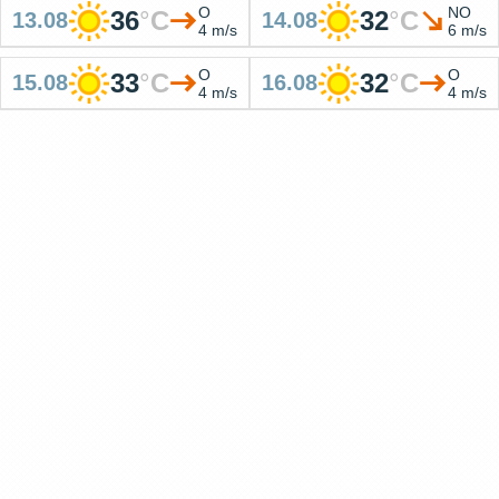
O
NO
36
°
C
32
°
C
13.08
14.08
4 m/s
6 m/s
O
O
33
°
C
32
°
C
15.08
16.08
4 m/s
4 m/s