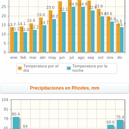
24.9
24.9
23.8
25
23.0
22.9
22.1
19.6
19.6
19.0
20
18.2
16.8
15.8
15.6
14.7
14.1
13.7
13.7
15
12.2
11.2
11.0
10
5
0
ene
feb
mar
abr
may
jun
jul
ago
sep
oct
nov
dic
Temperatura por el
Temperatura por la
día
noche
Precipitaciones en Rhodes, mm
104
91
80.4
76.4
78
69.6
64
65