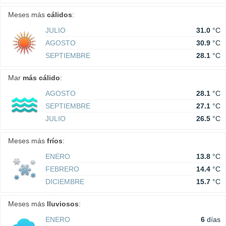
Meses más
cálidos
:
JULIO
31.0
°C
AGOSTO
30.9
°C
SEPTIEMBRE
28.1
°C
Mar
más cálido
:
AGOSTO
28.1
°C
SEPTIEMBRE
27.1
°C
JULIO
26.5
°C
Meses más
fríos
:
ENERO
13.8
°C
FEBRERO
14.4
°C
DICIEMBRE
15.7
°C
Meses más
lluviosos
:
ENERO
6
días