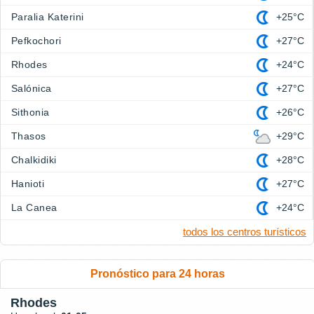
Paralia Katerini
+25°C
Pefkochori
+27°C
Rhodes
+24°C
Salónica
+27°C
Sithonia
+26°C
Thasos
+29°C
Chalkidiki
+28°C
Hanioti
+27°C
La Canea
+24°C
todos los centros turísticos
Pronóstico para 24 horas
Rhodes