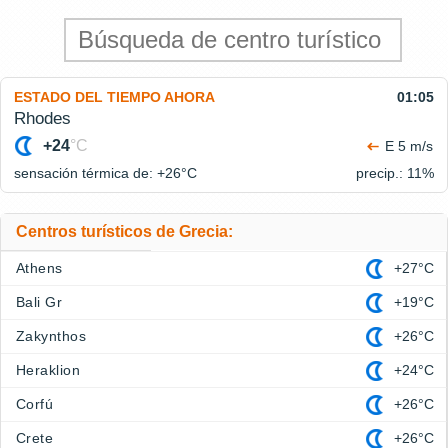
ESTADO DEL TIEMPO AHORA
01:05
Rhodes
+24
°C
E 5 m/s
sensación térmica de: +26°
C
precip.: 11%
Centros turísticos de Grecia:
Athens
+27°C
Bali Gr
+19°C
Zakynthos
+26°C
Heraklion
+24°C
Corfú
+26°C
Crete
+26°C