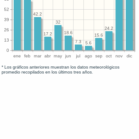
52
42.2
39
32
24.2
26
18.6
17.2
15.6
13
7.3
5.6
0
ene
feb
mar
abr
may
jun
jul
ago
sep
oct
nov
dic
* Los gráficos anteriores muestran los datos meteorológicos
promedio recopilados en los últimos tres años.