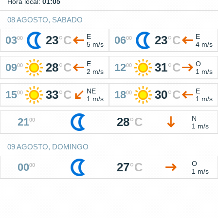
Hora local:
01:05
08 AGOSTO, SABADO
E
E
23
°
C
23
°
C
03
06
00
00
5 m/s
4 m/s
E
O
28
°
C
31
°
C
09
12
00
00
2 m/s
1 m/s
NE
E
33
°
C
30
°
C
15
18
00
00
1 m/s
1 m/s
N
28
°
C
21
00
1 m/s
09 AGOSTO, DOMINGO
O
27
°
C
00
00
1 m/s