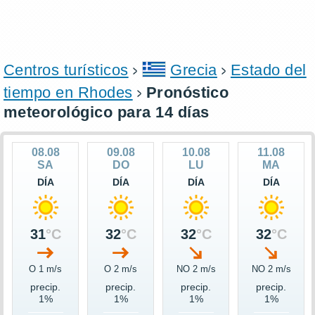
Centros turísticos
Grecia
Estado del
tiempo en Rhodes
Pronóstico
meteorológico para 14 días
08.08
09.08
10.08
11.08
SA
DO
LU
MA
DÍA
DÍA
DÍA
DÍA
31
°C
32
°C
32
°C
32
°C
O 1 m/s
O 2 m/s
NO 2 m/s
NO 2 m/s
precip.
precip.
precip.
precip.
1%
1%
1%
1%