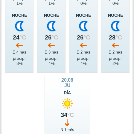
1%
1%
0%
0%
NOCHE
NOCHE
NOCHE
NOCHE
24
°C
26
°C
26
°C
28
°C
E 4 m/s
E 3 m/s
E 2 m/s
E 2 m/s
precip.
precip.
precip.
precip.
8%
4%
4%
2%
20.08
JU
DÍA
34
°C
N 1 m/s