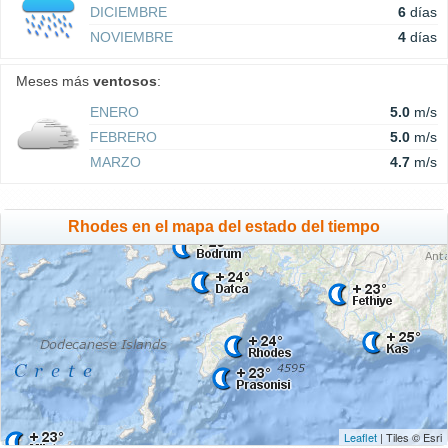
DICIEMBRE
6
días
NOVIEMBRE
4
días
Meses más
ventosos
:
ENERO
5.0
m/s
FEBRERO
5.0
m/s
MARZO
4.7
m/s
Rhodes en el mapa del estado del tiempo
Leaflet
| Tiles © Esri