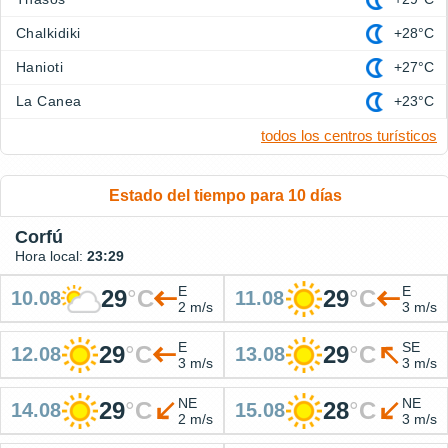
Chalkidiki
+28°C
Hanioti
+27°C
La Canea
+23°C
todos los centros turísticos
Estado del tiempo para 10 días
Corfú
Hora local:
23:29
E
E
29
°
C
29
°
C
10.08
11.08
2 m/s
3 m/s
E
SE
29
°
C
29
°
C
12.08
13.08
3 m/s
3 m/s
NE
NE
29
°
C
28
°
C
14.08
15.08
2 m/s
3 m/s