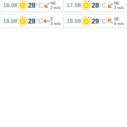
NE
NE
28
°
C
28
°
C
16.08
17.08
2 m/s
2 m/s
E
SE
28
°
C
29
°
C
18.08
19.08
3 m/s
4 m/s