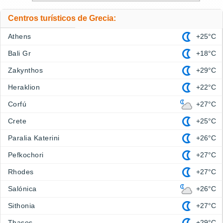
Centros turísticos de Grecia:
Athens
+25°C
Bali Gr
+18°C
Zakynthos
+29°C
Heraklion
+22°C
Corfú
+27°C
Crete
+25°C
Paralia Katerini
+26°C
Pefkochori
+27°C
Rhodes
+27°C
Salónica
+26°C
Sithonia
+27°C
Thasos
+29°C