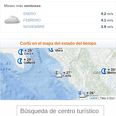
Meses más
ventosos
:
ENERO
4.2
m/s
FEBRERO
4.1
m/s
NOVIEMBRE
3.9
m/s
Corfú en el mapa del estado del tiempo
Leaflet
| Tiles © Esri