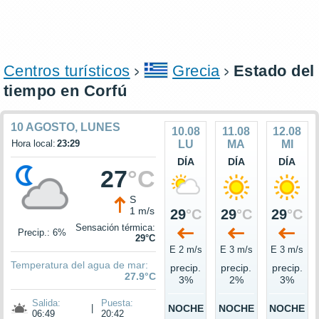
Centros turísticos
Grecia
Estado del
tiempo en Corfú
10 AGOSTO, LUNES
10.08
11.08
12.08
Hora local:
23:29
LU
MA
MI
DÍA
DÍA
DÍA
27
°C
S
1 m/s
29
°C
29
°C
29
°C
Sensación térmica:
Precip.: 6%
29°C
E 2 m/s
E 3 m/s
E 3 m/s
Temperatura del agua de mar:
precip.
precip.
precip.
27.9°C
3%
2%
3%
Salida:
Puesta:
|
NOCHE
NOCHE
NOCHE
06:49
20:42