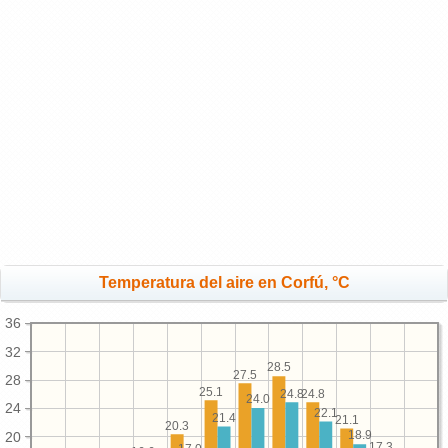
Temperatura del aire en Corfú, °C
36
32
28.5
27.5
28
25.1
24.8
24.8
24.0
24
22.1
21.4
21.1
20.3
18.9
20
17.3