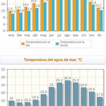
17.0
16.6
15.6
16
14.3
13.7
13.6
12.8
12.3
11.9
11.8
12
10.8
10.2
8
4
0
ene
feb
mar
abr
may
jun
jul
ago
sep
oct
nov
dic
Temperatura por el
Temperatura por la
día
noche
Temperatura del agua de mar, °C
32
28
26.4
25.3
25.2
23
24
22.8
20.6
19.3
20
17.9
16.5
16
15.2
15.1
16