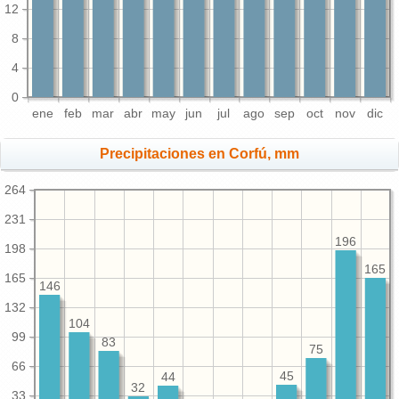
12
8
4
0
ene
feb
mar
abr
may
jun
jul
ago
sep
oct
nov
dic
Precipitaciones en Corfú, mm
264
231
196
198
165
165
146
132
104
99
83
75
66
45
44
32
33