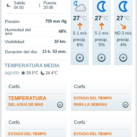
Salida:
Puesta:
|
04:50
20:06
27
°C
27
°C
27
°C
Presión:
759 mm Hg
Humedad del
68%
aire:
S 1 m/s
S 1 m/s
NO 3 m/s
precip.
precip.
precip.
Visibilidad:
10 km.
6%
5%
4%
Duración del día:
13 h. 53 min.
TEMPERATURA MEDIA
agosto
29.5°C
24.4°C
Corfú
Corfú
TEMPERATURA
ESTADO DEL TIEMPO
DEL AGUA DE MAR
PARA LA SEMANA
Corfú
Corfú
ESTADO DEL TIEMPO
ESTADO DEL TIEMPO