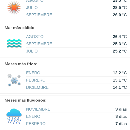
AGOSTO
29.5
°C
JULIO
28.5
°C
SEPTIEMBRE
26.0
°C
Mar
más cálido
:
AGOSTO
26.4
°C
SEPTIEMBRE
25.3
°C
JULIO
25.2
°C
Meses más
fríos
:
ENERO
12.2
°C
FEBRERO
13.1
°C
DICIEMBRE
14.1
°C
Meses más
lluviosos
:
NOVIEMBRE
9
días
ENERO
8
días
FEBRERO
7
días