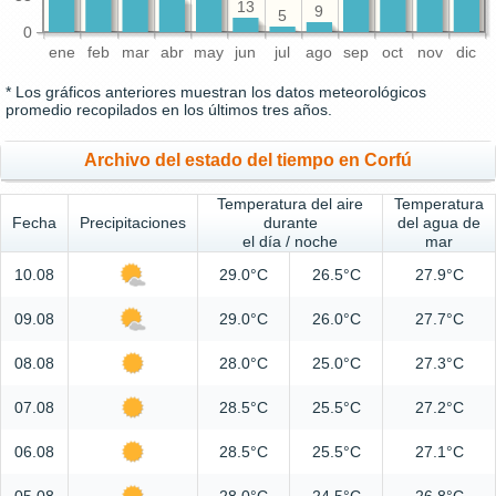
13
9
5
0
ene
feb
mar
abr
may
jun
jul
ago
sep
oct
nov
dic
* Los gráficos anteriores muestran los datos meteorológicos
promedio recopilados en los últimos tres años.
Archivo del estado del tiempo en Corfú
Temperatura del aire
Temperatura
Fecha
Precipitaciones
durante
del agua de
el día / noche
mar
10.08
29.0°C
26.5°C
27.9°C
09.08
29.0°C
26.0°C
27.7°C
08.08
28.0°C
25.0°C
27.3°C
07.08
28.5°C
25.5°C
27.2°C
06.08
28.5°C
25.5°C
27.1°C