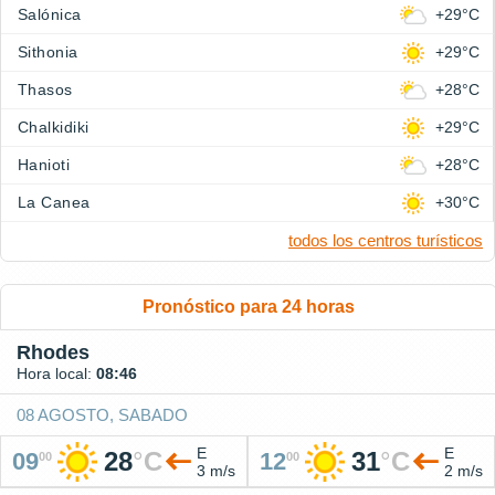
Salónica
+29°C
Sithonia
+29°C
Thasos
+28°C
Chalkidiki
+29°C
Hanioti
+28°C
La Canea
+30°C
todos los centros turísticos
Pronóstico para 24 horas
Rhodes
Hora local:
08:46
08 AGOSTO, SABADO
E
E
28
°
C
31
°
C
09
12
00
00
3 m/s
2 m/s