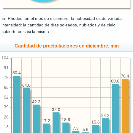
En Rhodes, en el mes de diciembre, la nubosidad es de variada
intensidad: la cantidad de días soleados, nublados y de cielo
cubierto es casi la misma.
Cantidad de precipitaciones en diciembre, mm
104
91
80.4
80.4
76.4
78
69.6
69.6
64.0
64.0
65
52
42.2
42.2
39
32.0
32.0
24.2
24.2
26
18.6
18.6
17.2
17.2
15.6
15.6
13
7.3
7.3
5.6
5.6