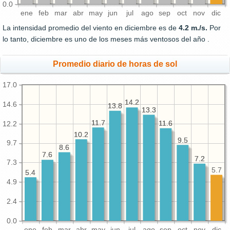
0.0
ene
feb
mar
abr
may
jun
jul
ago
sep
oct
nov
dic
La intensidad promedio del viento en diciembre es de
4.2 m./s.
Por
lo tanto, diciembre es uno de los meses más ventosos del año .
Promedio diario de horas de sol
17.0
14.2
14.2
14.6
13.8
13.8
13.3
13.3
11.7
11.7
11.6
11.6
12.2
10.2
10.2
9.5
9.5
9.7
8.6
8.6
7.6
7.6
7.2
7.2
7.3
5.7
5.4
5.4
4.9
2.4
0.0
ene
feb
mar
abr
may
jun
jul
ago
sep
oct
nov
dic