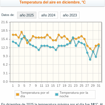
Temperatura del aire en diciembre, °C
Datos de:
año 2025
año 2024
año 2023
21.6
18.5
15.4
12.3
9.3
6.2
3.1
0.0
1
3
5
7
9
11
13
15
17
19
21
23
25
27
29
31
Temperatura por el
Temperatura por la
día
noche
En diciembre de 2025 la temperatura máxima por el día fue
18
°C. Al