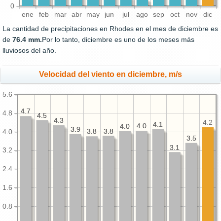
0
ene
feb
mar
abr
may
jun
jul
ago
sep
oct
nov
dic
La cantidad de precipitaciones en Rhodes en el mes de diciembre es
de
76.4 mm.
Por lo tanto, diciembre es uno de los meses más
lluviosos del año.
Velocidad del viento en diciembre, m/s
5.6
4.7
4.7
4.8
4.5
4.5
4.3
4.3
4.2
4.1
4.1
4.0
4.0
4.0
4.0
3.9
3.9
3.8
3.8
3.8
3.8
4.0
3.5
3.5
3.1
3.1
3.2
2.4
1.6
0.8