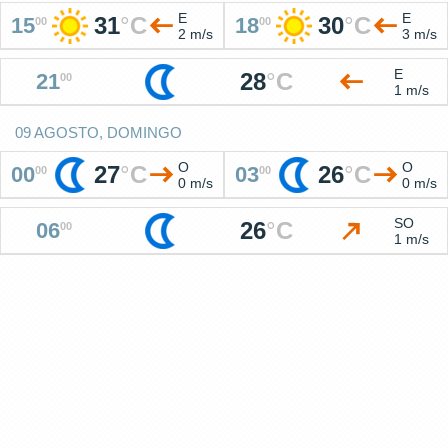
E
E
31
°
C
30
°
C
15
18
00
00
2 m/s
3 m/s
E
28
°
C
21
00
1 m/s
09 AGOSTO, DOMINGO
O
O
27
°
C
26
°
C
00
03
00
00
0 m/s
0 m/s
SO
26
°
C
06
00
1 m/s