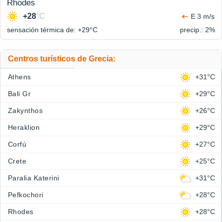
Rhodes
+28
°C
E 3 m/s
sensación térmica de: +29°
C
precip.: 2%
Centros turísticos de Grecia:
Athens
+31°C
Bali Gr
+29°C
Zakynthos
+26°C
Heraklion
+29°C
Corfú
+27°C
Crete
+25°C
Paralia Katerini
+31°C
Pefkochori
+28°C
Rhodes
+28°C