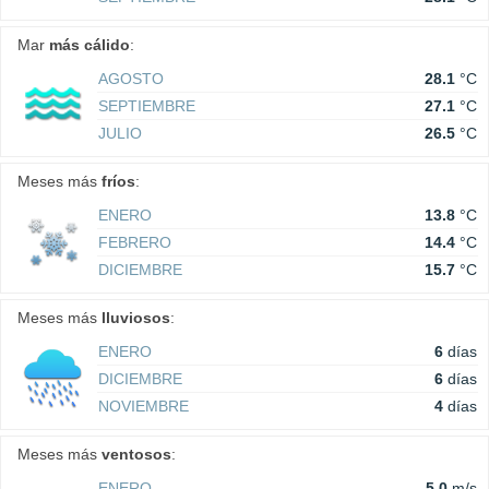
Mar
más cálido
:
AGOSTO
28.1
°C
SEPTIEMBRE
27.1
°C
JULIO
26.5
°C
Meses más
fríos
:
ENERO
13.8
°C
FEBRERO
14.4
°C
DICIEMBRE
15.7
°C
Meses más
lluviosos
:
ENERO
6
días
DICIEMBRE
6
días
NOVIEMBRE
4
días
Meses más
ventosos
:
ENERO
5.0
m/s