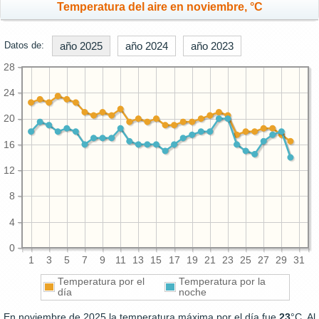
Temperatura del aire en noviembre, °C
Datos de:
año 2025
año 2024
año 2023
28
24
20
16
12
8
4
0
1
3
5
7
9
11
13
15
17
19
21
23
25
27
29
31
Temperatura por el
Temperatura por la
día
noche
En noviembre de 2025 la temperatura máxima por el día fue
23
°C. Al