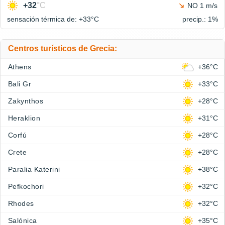
+32
°C
NO 1 m/s
sensación térmica de: +33°
C
precip.: 1%
Centros turísticos de Grecia:
Athens
+36°C
Bali Gr
+33°C
Zakynthos
+28°C
Heraklion
+31°C
Corfú
+28°C
Crete
+28°C
Paralia Katerini
+38°C
Pefkochori
+32°C
Rhodes
+32°C
Salónica
+35°C