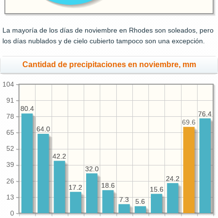
La mayoría de los días de noviembre en Rhodes son soleados, pero
los días nublados y de cielo cubierto tampoco son una excepción.
Cantidad de precipitaciones en noviembre, mm
104
91
80.4
80.4
76.4
76.4
78
69.6
64.0
64.0
65
52
42.2
42.2
39
32.0
32.0
24.2
24.2
26
18.6
18.6
17.2
17.2
15.6
15.6
13
7.3
7.3
5.6
5.6
0