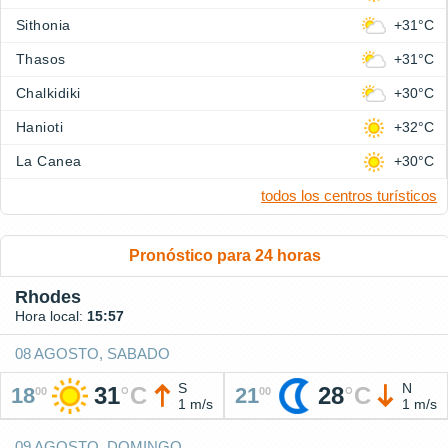
Sithonia
+31°C
Thasos
+31°C
Chalkidiki
+30°C
Hanioti
+32°C
La Canea
+30°C
todos los centros turísticos
Pronóstico para 24 horas
Rhodes
Hora local:
15:57
08 AGOSTO, SABADO
S
N
31
°
C
28
°
C
18
21
00
00
1 m/s
1 m/s
09 AGOSTO, DOMINGO