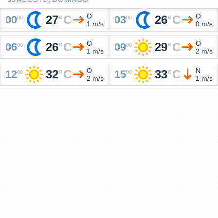
O
O
27
°
C
26
°
C
00
03
00
00
1 m/s
0 m/s
O
O
26
°
C
29
°
C
06
09
00
00
1 m/s
2 m/s
O
N
32
°
C
33
°
C
12
15
00
00
2 m/s
1 m/s