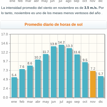
ene
feb
mar
abr
may
jun
jul
ago
sep
oct
nov
dic
La intensidad promedio del viento en noviembre es de
3.5 m./s.
Por
lo tanto, noviembre es uno de los meses menos ventosos del año .
Promedio diario de horas de sol
17.0
14.2
14.2
14.6
13.8
13.8
13.3
13.3
11.7
11.7
11.6
11.6
12.2
10.2
10.2
9.5
9.5
9.7
8.6
8.6
7.6
7.6
7.2
7.3
5.7
5.7
5.4
5.4
4.9
2.4
0.0
ene
feb
mar
abr
may
jun
jul
ago
sep
oct
nov
dic