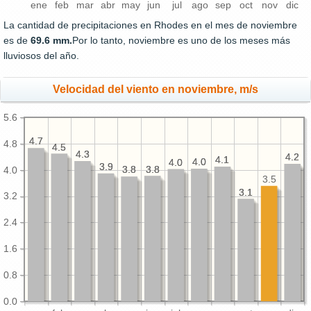
ene
feb
mar
abr
may
jun
jul
ago
sep
oct
nov
dic
La cantidad de precipitaciones en Rhodes en el mes de noviembre
es de
69.6 mm.
Por lo tanto, noviembre es uno de los meses más
lluviosos del año.
Velocidad del viento en noviembre, m/s
5.6
4.7
4.7
4.8
4.5
4.5
4.3
4.3
4.2
4.2
4.1
4.1
4.0
4.0
4.0
4.0
3.9
3.9
3.8
3.8
3.8
3.8
4.0
3.5
3.1
3.1
3.2
2.4
1.6
0.8
0.0