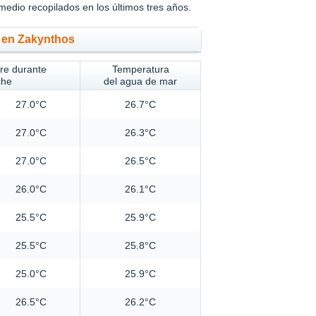
medio recopilados en los últimos tres años.
o en Zakynthos
ire durante
Temperatura
che
del agua de mar
27.0°C
26.7°C
27.0°C
26.3°C
27.0°C
26.5°C
26.0°C
26.1°C
25.5°C
25.9°C
25.5°C
25.8°C
25.0°C
25.9°C
26.5°C
26.2°C