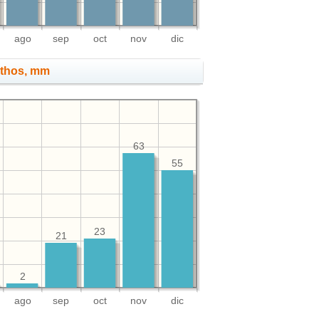
ago
sep
oct
nov
dic
nthos, mm
63
55
23
21
2
ago
sep
oct
nov
dic