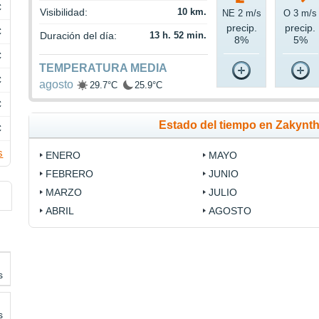
C
Visibilidad:
10 km.
NE 2 m/s
O 3 m/s
precip.
precip.
C
Duración del día:
13 h. 52 min.
8%
5%
C
TEMPERATURA MEDIA
C
agosto
29.7°C
25.9°C
C
Estado del tiempo en Zakynt
C
s
ENERO
MAYO
FEBRERO
JUNIO
MARZO
JULIO
ABRIL
AGOSTO
s
s