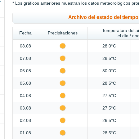
* Los gráficos anteriores muestran los datos meteorológicos pro
Archivo del estado del tiemp
Temperatura del a
Fecha
Precipitaciones
el día / no
08.08
28.0°C
07.08
28.5°C
06.08
30.0°C
05.08
28.5°C
04.08
27.5°C
03.08
27.5°C
02.08
26.5°C
01.08
28.5°C