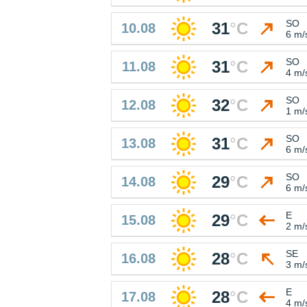
SO
31
°
C
10.08
6 m/
SO
31
°
C
11.08
4 m/
SO
32
°
C
12.08
1 m/
SO
31
°
C
13.08
6 m/
SO
29
°
C
14.08
6 m/
E
29
°
C
15.08
2 m/
SE
28
°
C
16.08
3 m/
E
28
°
C
17.08
4 m/