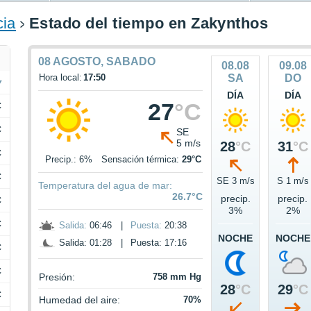
cia
Estado del tiempo en Zakynthos
08 AGOSTO, SABADO
08.08
09.08
Hora local:
17:50
SA
DO
DÍA
DÍA
27
°C
C
C
SE
5 m/s
28
°C
31
°C
C
Precip.: 6%
Sensación térmica:
29°C
C
SE 3 m/s
S 1 m/s
Temperatura del agua de mar:
26.7°C
precip.
precip.
C
3%
2%
C
Salida:
06:46
|
Puesta:
20:38
NOCHE
NOCHE
Salida: 01:28
|
Puesta: 17:16
C
C
Presión:
758 mm Hg
28
°C
29
°C
C
Humedad del aire:
70%