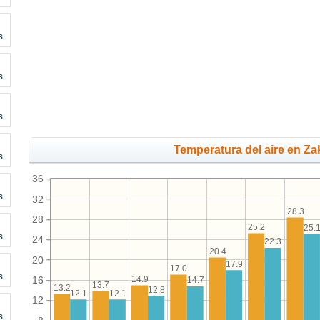
s
s
s
Temperatura del aire en Za
s
36
s
32
28.3
28
25.2
25.
s
24
22.3
20.4
20
17.9
17.0
s
14.9
16
14.7
13.7
13.2
12.8
12.1
12.1
12
s