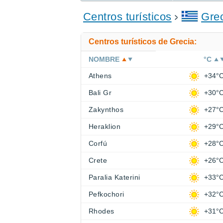
ENCONTRAR UN HOTEL
Centros turísticos
Gre
Centros turísticos de Grecia:
NOMBRE
°C
Athens
+34°
Bali Gr
+30°
Zakynthos
+27°
Heraklion
+29°
Corfú
+28°
Crete
+26°
Paralia Katerini
+33°
Pefkochori
+32°
Rhodes
+31°