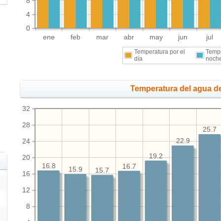
8
4
0
ene
feb
mar
abr
may
jun
jul
Temperatura por el
Tempe
día
noch
Temperatura del agua de
32
28
25.7
24
22.9
19.2
20
16.8
16.7
15.9
15.7
16
12
8