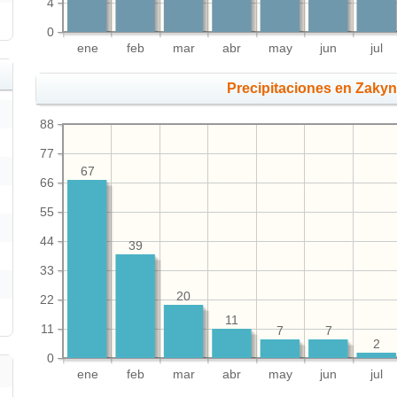
4
0
ene
feb
mar
abr
may
jun
jul
Precipitaciones en Zaky
88
77
67
66
55
44
39
33
20
22
11
11
7
7
2
0
ene
feb
mar
abr
may
jun
jul