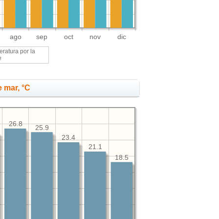
ago
sep
oct
nov
dic
ratura por la
e
 mar, °C
26.8
25.9
23.4
21.1
18.5