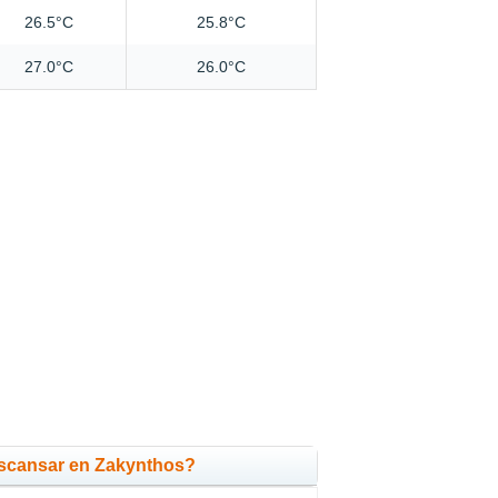
26.5°C
25.8°C
27.0°C
26.0°C
scansar en Zakynthos?