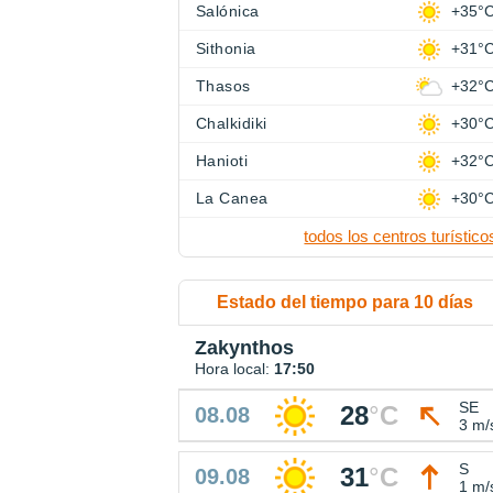
Salónica
+35°
Sithonia
+31°
Thasos
+32°
Chalkidiki
+30°
Hanioti
+32°
La Canea
+30°
todos los centros turístico
Estado del tiempo para 10 días
Zakynthos
Hora local:
17:50
SE
28
°
C
08.08
3 m/
S
31
°
C
09.08
1 m/