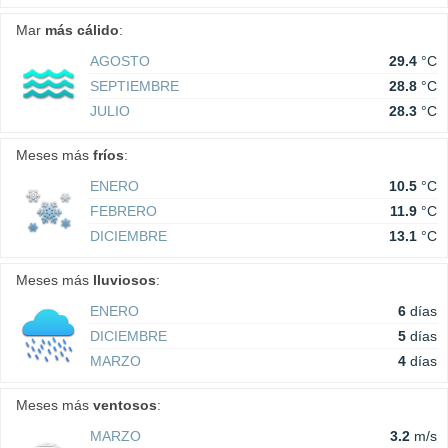
Mar
más cálido
:
AGOSTO
29.4
°C
SEPTIEMBRE
28.8
°C
JULIO
28.3
°C
Meses más
fríos
:
ENERO
10.5
°C
FEBRERO
11.9
°C
DICIEMBRE
13.1
°C
Meses más
lluviosos
:
ENERO
6
días
DICIEMBRE
5
días
MARZO
4
días
Meses más
ventosos
:
MARZO
3.2
m/s