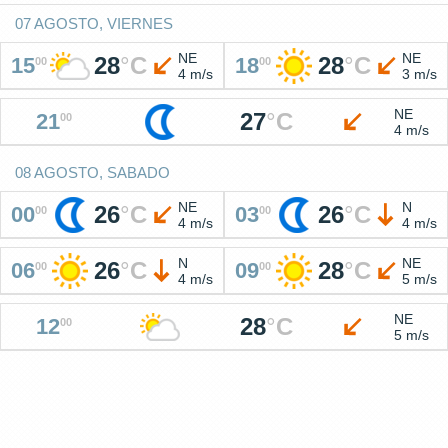
07 AGOSTO, VIERNES
NE
NE
28
°
C
28
°
C
15
18
00
00
4 m/s
3 m/s
NE
27
°
C
21
00
4 m/s
08 AGOSTO, SABADO
NE
N
26
°
C
26
°
C
00
03
00
00
4 m/s
4 m/s
N
NE
26
°
C
28
°
C
06
09
00
00
4 m/s
5 m/s
NE
28
°
C
12
00
5 m/s