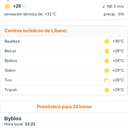
+28
°C
NE 5 m/s
sensación térmica de: +31°
C
precip.: 6%
Centros turísticos de Libano:
Baalbek
+30°C
Beirut
+28°C
Byblos
+28°C
Sidón
+29°C
Tiro
+28°C
Trípoli
+29°C
Pronóstico para 24 horas
Byblos
Hora local:
13:21