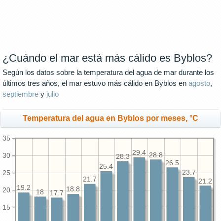
¿Cuándo el mar está más cálido es Byblos?
Según los datos sobre la temperatura del agua de mar durante los
últimos tres años, el mar estuvo más cálido en Byblos en
agosto
,
septiembre
y
julio
Temperatura del agua en Byblos por meses, °C
35
29.4
28.8
30
28.3
26.5
25.4
25
23.7
21.7
21.2
19.2
18.8
20
18
17.7
15