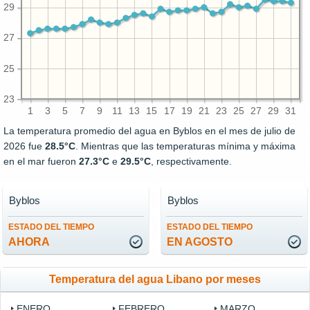
29
27
25
23
1
3
5
7
9
11
13
15
17
19
21
23
25
27
29
31
La temperatura promedio del agua en Byblos en el mes de julio de
2026 fue
28.5°C
. Mientras que las temperaturas mínima y máxima
en el mar fueron
27.3°C
e
29.5°C
, respectivamente.
Byblos
Byblos
ESTADO DEL TIEMPO
ESTADO DEL TIEMPO
AHORA
EN AGOSTO
Temperatura del agua Libano por meses
ENERO
FEBRERO
MARZO