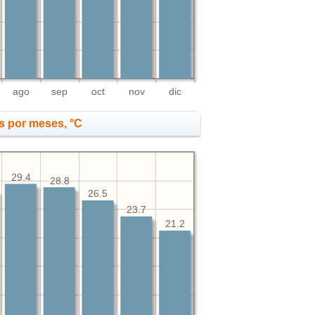
ago
sep
oct
nov
dic
s por meses, °C
29.4
28.8
26.5
23.7
21.2