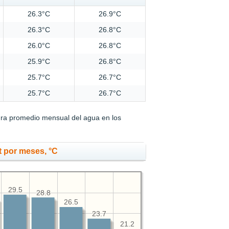
26.3°C
26.9°C
26.3°C
26.8°C
26.0°C
26.8°C
25.9°C
26.8°C
25.7°C
26.7°C
25.7°C
26.7°C
ura promedio mensual del agua en los
t por meses, °C
29.5
28.8
26.5
23.7
21.2