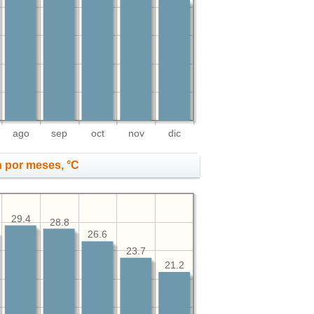
ago
sep
oct
nov
dic
 por meses, °C
29.4
28.8
26.6
23.7
21.2