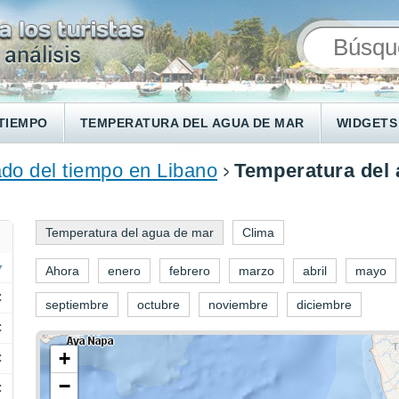
TIEMPO
TEMPERATURA DEL AGUA DE MAR
WIDGETS
do del tiempo en Libano
Temperatura del 
Temperatura del agua de mar
Clima
Ahora
enero
febrero
marzo
abril
mayo
C
septiembre
octubre
noviembre
diciembre
C
+
C
−
C