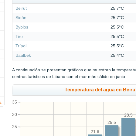
Beirut
25.7°C
Sidón
25.7°C
Byblos
25.5°C
Tiro
25.5°C
Trípoli
25.5°C
Baalbek
25.4°C
A continuación se presentan gráficos que muestran la temperat
centros turísticos de Libano con el mar más cálido en junio
Temperatura del agua en Beiru
s
35
30
28.5
25.5
25
21.8