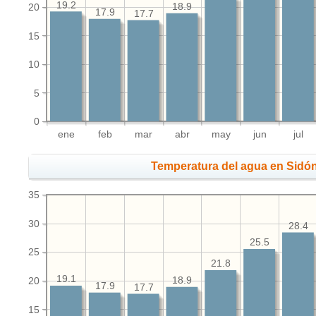
19.2
18.9
20
17.9
17.7
15
10
5
0
ene
feb
mar
abr
may
jun
jul
Temperatura del agua en Sidón
35
30
28.4
25.5
25
21.8
19.1
18.9
20
17.9
17.7
15