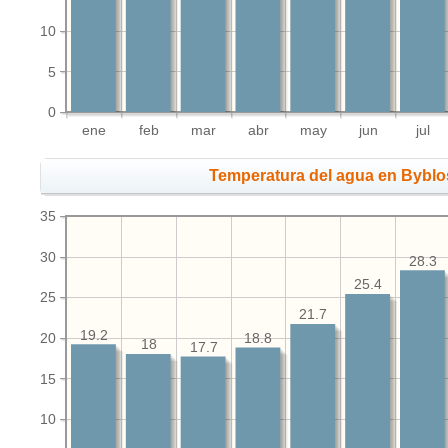
10
5
0
ene
feb
mar
abr
may
jun
jul
Temperatura del agua en Byblo
35
30
28.3
25.4
25
21.7
19.2
20
18.8
18
17.7
15
10