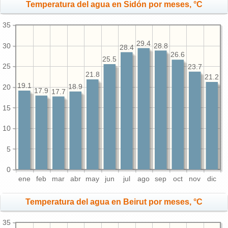
Temperatura del agua en Sidón por meses, °C
35
29.4
30
28.8
28.4
26.6
25.5
25
23.7
21.8
21.2
19.1
18.9
20
17.9
17.7
15
10
5
0
ene
feb
mar
abr
may
jun
jul
ago
sep
oct
nov
dic
Temperatura del agua en Beirut por meses, °C
35