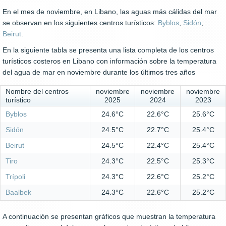
En el mes de noviembre, en Libano, las aguas más cálidas del mar
se observan en los siguientes centros turísticos:
Byblos
,
Sidón
,
Beirut
.
En la siguiente tabla se presenta una lista completa de los centros
turísticos costeros en Libano con información sobre la temperatura
del agua de mar en noviembre durante los últimos tres años
Nombre del centros
noviembre
noviembre
noviembre
turístico
2025
2024
2023
Byblos
24.6°C
22.6°C
25.6°C
Sidón
24.5°C
22.7°C
25.4°C
Beirut
24.5°C
22.4°C
25.4°C
Tiro
24.3°C
22.5°C
25.3°C
Trípoli
24.3°C
22.6°C
25.2°C
Baalbek
24.3°C
22.6°C
25.2°C
A continuación se presentan gráficos que muestran la temperatura