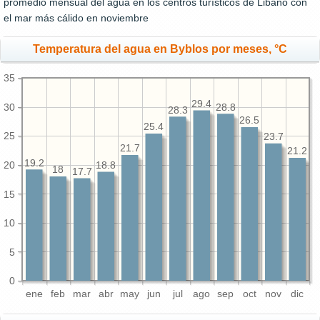
promedio mensual del agua en los centros turísticos de Libano con
el mar más cálido en noviembre
Temperatura del agua en Byblos por meses, °C
35
29.4
30
28.8
28.3
26.5
25.4
25
23.7
21.7
21.2
19.2
20
18.8
18
17.7
15
10
5
0
ene
feb
mar
abr
may
jun
jul
ago
sep
oct
nov
dic