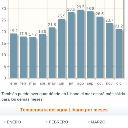
29.5
30
28.8
28.5
26.5
25.5
25
23.7
21.8
21.2
19.2
18.9
20
17.9
17.7
15
10
5
0
ene
feb
mar
abr
may
jun
jul
ago
sep
oct
nov
dic
También puede averiguar dónde en Libano el mar estará más cálido
para los demás meses.
Temperatura del agua Libano por meses
ENERO
FEBRERO
MARZO