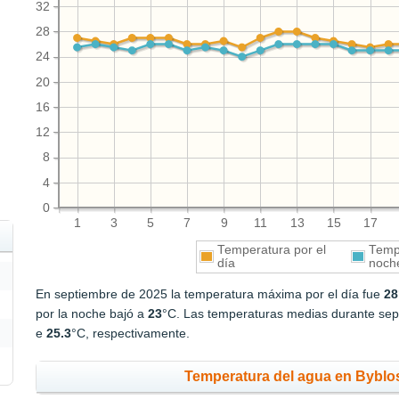
32
28
24
20
16
12
8
4
0
1
3
5
7
9
11
13
15
17
Temperatura por el
Tempe
día
noch
En septiembre de 2025 la temperatura máxima por el día fue
28
por la noche bajó a
23
°C. Las temperaturas medias durante sept
e
25.3
°C, respectivamente.
Temperatura del agua en Byblos