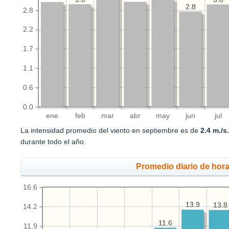
2.8
2.8
2.8
2.2
1.7
1.1
0.6
0.0
ene
feb
mar
abr
may
jun
jul
La intensidad promedio del viento en septiembre es de
2.4 m./s
durante todo el año.
Promedio diario de hora
16.6
13.9
13.9
13.8
13.8
14.2
11.6
11.6
11.9