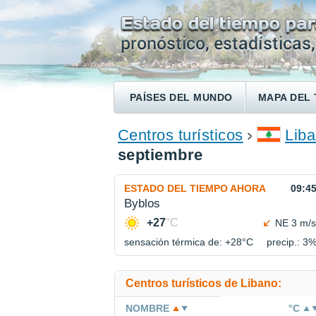
PAÍSES DEL MUNDO
MAPA DEL 
ENCONTRAR UN HOTEL
Centros turísticos
Lib
septiembre
ESTADO DEL TIEMPO AHORA
09:4
Byblos
+27
°C
NE 3 m/s
sensación térmica de: +28°
C
precip.: 3
Centros turísticos de Libano:
NOMBRE
°C