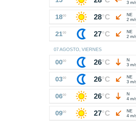
3 m/
NE
28
°
C
18
00
2 m/
NE
27
°
C
21
00
2 m/
07 AGOSTO, VIERNES
N
26
°
C
00
00
3 m/
NE
26
°
C
03
00
3 m/
N
26
°
C
06
00
4 m/
NE
27
°
C
09
00
4 m/