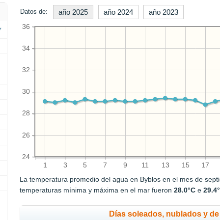
Datos de:
año 2025
año 2024
año 2023
36
34
32
30
28
26
24
1
3
5
7
9
11
13
15
17
La temperatura promedio del agua en Byblos en el mes de sep
temperaturas mínima y máxima en el mar fueron
28.0°C
e
29.4
Días soleados, nublados y de 