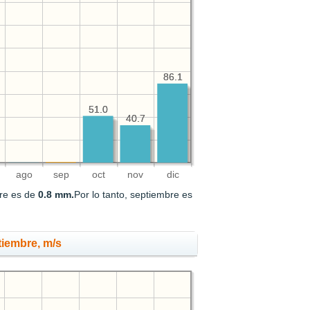
86.1
86.1
51.0
51.0
40.7
40.7
ago
sep
oct
nov
dic
bre es de
0.8 mm.
Por lo tanto, septiembre es
tiembre, m/s