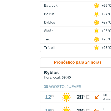
Baalbek
+26°
Beirut
+27°
Byblos
+27°
Sidón
+26°
Tiro
+26°
Trípoli
+28°
Pronóstico para 24 horas
Byblos
Hora local:
09:45
06 AGOSTO, JUEVES
NE
28
°
C
12
00
4 m/
E
28
°
C
15
00