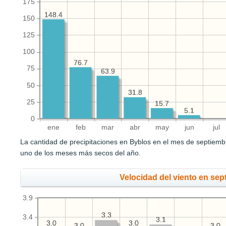
175
148.4
148.4
150
125
100
76.7
76.7
75
63.9
63.9
50
31.8
31.8
25
15.7
15.7
5.1
5.1
0
ene
feb
mar
abr
may
jun
jul
La cantidad de precipitaciones en Byblos en el mes de septiem
uno de los meses más secos del año.
Velocidad del viento en sep
3.9
3.3
3.3
3.4
3.1
3.1
3.0
3.0
3.0
3.0
3.0
3.0
3.0
3.0