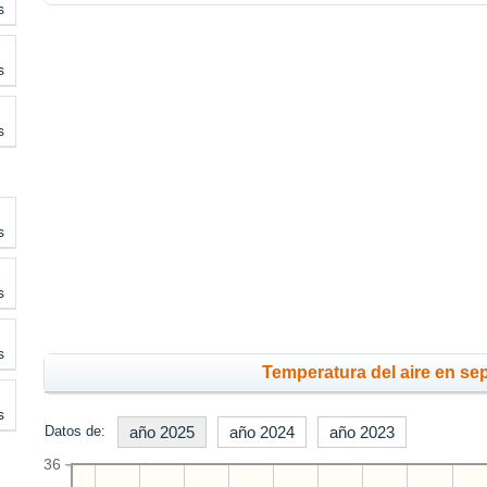
s
s
s
s
s
s
Temperatura del aire en se
s
Datos de:
año 2025
año 2024
año 2023
36