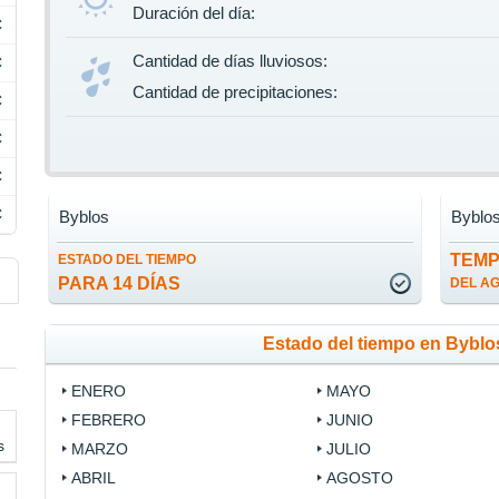
Duración del día:
C
Cantidad de días lluviosos:
C
Cantidad de precipitaciones:
C
C
C
C
Byblos
Byblo
TEM
ESTADO DEL TIEMPO
PARA 14 DÍAS
DEL A
Estado del tiempo en Bybl
ENERO
MAYO
FEBRERO
JUNIO
s
MARZO
JULIO
ABRIL
AGOSTO