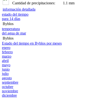
Cantidad de precipitaciones:
1.1 mm
información detallada
estado del tiempo
para 14 días
Byblos
temperatura
del agua de mar
Byblos
Estado del tiempo en Byblos por meses
enero
febrero
marzo
abril
mayo
junio
julio
agosto
septiembre
octubre
noviembre
diciembre