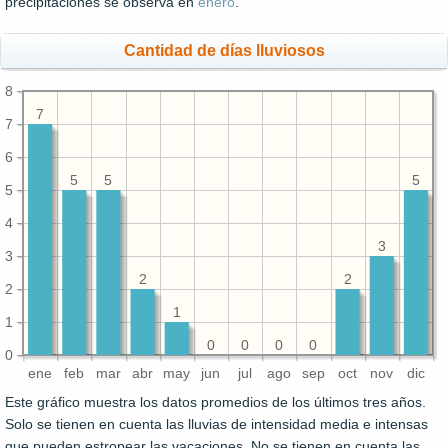
precipitaciones se observa en
enero
.
Cantidad de días lluviosos
8
7
7
6
5
5
5
5
4
3
3
2
2
2
1
1
0
0
0
0
0
ene
feb
mar
abr
may
jun
jul
ago
sep
oct
nov
dic
Este gráfico muestra los datos promedios de los últimos tres años.
Solo se tienen en cuenta las lluvias de intensidad media e intensas
que pueden estropear las vacaciones. No se tienen en cuenta las