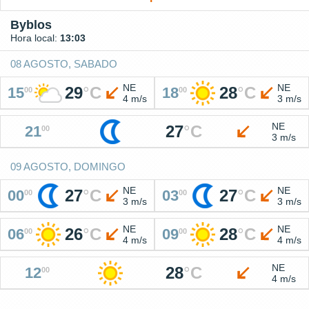
Byblos
Hora local:
13:03
08 AGOSTO, SABADO
NE
NE
29
°
C
28
°
C
15
18
00
00
4 m/s
3 m/s
NE
27
°
C
21
00
3 m/s
09 AGOSTO, DOMINGO
NE
NE
27
°
C
27
°
C
00
03
00
00
3 m/s
3 m/s
NE
NE
26
°
C
28
°
C
06
09
00
00
4 m/s
4 m/s
NE
28
°
C
12
00
4 m/s