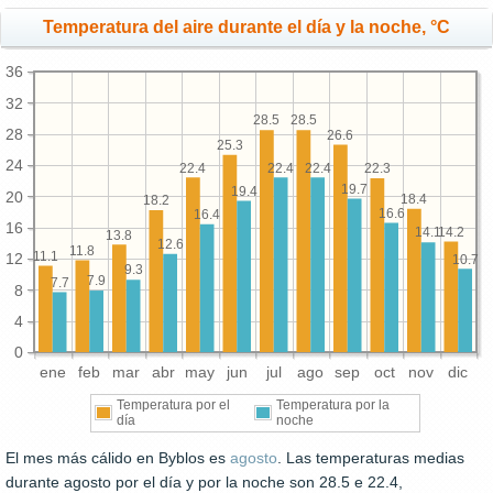
Temperatura del aire durante el día y la noche, °C
36
32
28.5
28.5
28
26.6
25.3
24
22.4
22.4
22.4
22.3
19.7
19.4
20
18.4
18.2
16.6
16.4
16
14.2
14.1
13.8
12.6
11.8
11.1
12
10.7
9.3
7.9
7.7
8
4
0
ene
feb
mar
abr
may
jun
jul
ago
sep
oct
nov
dic
Temperatura por el
Temperatura por la
día
noche
El mes más cálido en Byblos es
agosto
. Las temperaturas medias
durante agosto por el día y por la noche son 28.5 e 22.4,