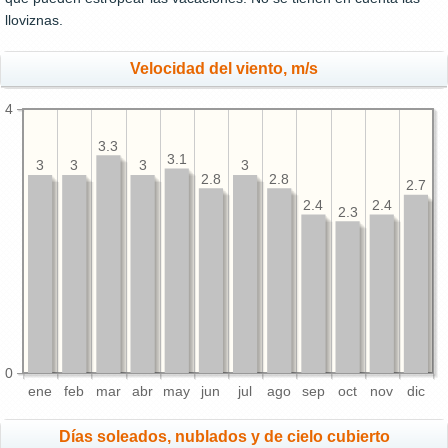
lloviznas.
Velocidad del viento, m/s
4
3.3
3.1
3
3
3
3
2.8
2.8
2.7
2.4
2.4
2.3
0
ene
feb
mar
abr
may
jun
jul
ago
sep
oct
nov
dic
Días soleados, nublados y de cielo cubierto