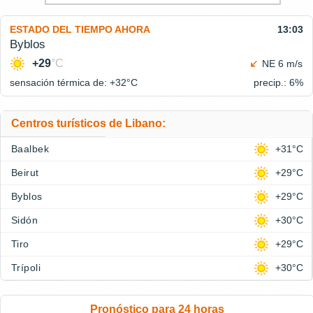
ESTADO DEL TIEMPO AHORA
13:03
Byblos
+29
°C
NE 6 m/s
sensación térmica de: +32°
C
precip.: 6%
Centros turísticos de Libano:
Baalbek
+31°C
Beirut
+29°C
Byblos
+29°C
Sidón
+30°C
Tiro
+29°C
Trípoli
+30°C
Pronóstico para 24 horas