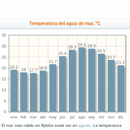
Temperatura del agua de mar, °C
35
29.4
30
28.8
28.3
26.5
25.4
25
23.7
21.7
21.2
19.2
20
18.8
18
17.7
15
10
5
0
ene
feb
mar
abr
may
jun
jul
ago
sep
oct
nov
dic
El mar más cálido en Byblos suele ser en
agosto
. La temperatura