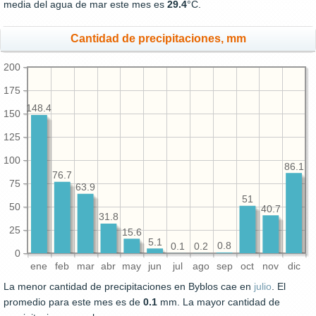
media del agua de mar este mes es
29.4
°C.
Cantidad de precipitaciones, mm
200
175
148.4
150
125
100
86.1
76.7
75
63.9
51
50
40.7
31.8
25
15.6
5.1
0.8
0.2
0.1
0
ene
feb
mar
abr
may
jun
jul
ago
sep
oct
nov
dic
La menor cantidad de precipitaciones en Byblos cae en
julio
. El
promedio para este mes es de
0.1
mm. La mayor cantidad de