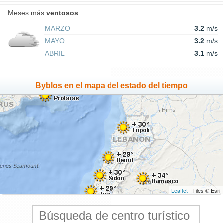
Meses más
ventosos
:
MARZO
3.2
m/s
MAYO
3.2
m/s
ABRIL
3.1
m/s
Byblos en el mapa del estado del tiempo
Leaflet
| Tiles © Esri