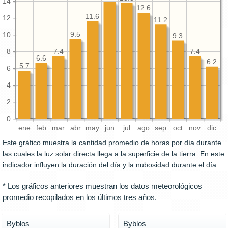
14
12.6
11.6
12
11.2
9.5
10
9.3
8
7.4
7.4
6.6
6.2
5.7
6
4
2
0
ene
feb
mar
abr
may
jun
jul
ago
sep
oct
nov
dic
Este gráfico muestra la cantidad promedio de horas por día durante
las cuales la luz solar directa llega a la superficie de la tierra. En este
indicador influyen la duración del día y la nubosidad durante el día.
* Los gráficos anteriores muestran los datos meteorológicos
promedio recopilados en los últimos tres años.
Byblos
Byblos