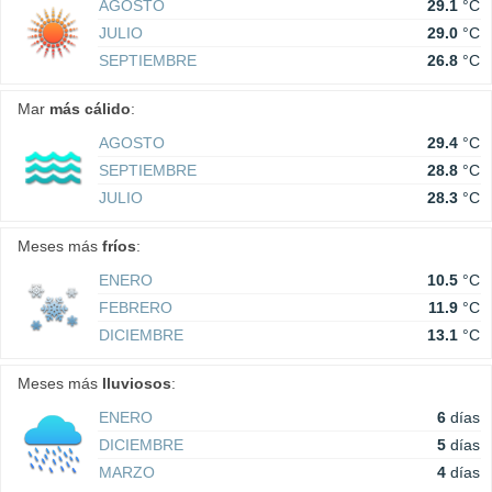
AGOSTO
29.1
°C
JULIO
29.0
°C
SEPTIEMBRE
26.8
°C
Mar
más cálido
:
AGOSTO
29.4
°C
SEPTIEMBRE
28.8
°C
JULIO
28.3
°C
Meses más
fríos
:
ENERO
10.5
°C
FEBRERO
11.9
°C
DICIEMBRE
13.1
°C
Meses más
lluviosos
:
ENERO
6
días
DICIEMBRE
5
días
MARZO
4
días