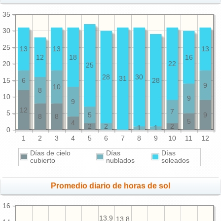
35
30
25
13
13
13
12
18
16
20
22
25
28
30
31
15
6
28
9
10
8
10
9
9
12
7
5
5
9
8
8
5
4
2
2
2
1
1
0
1
2
3
4
5
6
7
8
9
10
11
12
Días de cielo
Días
Días
cubierto
nublados
soleados
Promedio diario de horas de sol
16
13.9
13.8