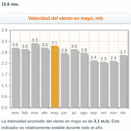
15.6 mm.
Velocidad del viento en mayo, m/s
3.9
3.3
3.3
3.4
3.1
3.0
3.0
3.0
3.0
3.0
3.0
3.0
3.0
2.8
2.8
2.8
2.8
2.7
2.7
2.8
2.4
2.4
2.4
2.4
2.3
2.3
2.2
1.7
1.1
0.6
0.0
ene
feb
mar
abr
may
jun
jul
ago
sep
oct
nov
dic
La intensidad promedio del viento en mayo es de
3.1 m./s.
Este
indicador es relativamente estable durante todo el año.