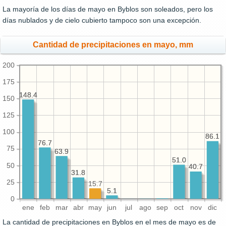
La mayoría de los días de mayo en Byblos son soleados, pero los
días nublados y de cielo cubierto tampoco son una excepción.
Cantidad de precipitaciones en mayo, mm
200
175
148.4
148.4
150
125
100
86.1
86.1
76.7
76.7
75
63.9
63.9
51.0
51.0
50
40.7
40.7
31.8
31.8
25
15.7
5.1
5.1
0
ene
feb
mar
abr
may
jun
jul
ago
sep
oct
nov
dic
La cantidad de precipitaciones en Byblos en el mes de mayo es de