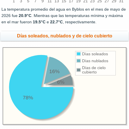
1
3
5
7
9
11
13
15
17
19
21
23
25
27
29
31
La temperatura promedio del agua en Byblos en el mes de mayo de
2026 fue
20.9°C
. Mientras que las temperaturas mínima y máxima
en el mar fueron
19.5°C
e
22.7°C
, respectivamente.
Días soleados, nublados y de cielo cubierto
Días soleados
Días nublados
Días de cielo
16%
cubierto
6%
78%