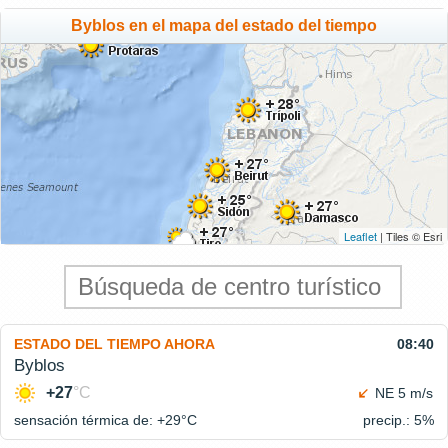
Byblos en el mapa del estado del tiempo
Leaflet
| Tiles © Esri
ESTADO DEL TIEMPO AHORA
08:40
Byblos
+27
°C
NE 5 m/s
sensación térmica de: +29°
C
precip.: 5%