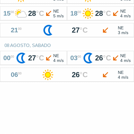
NE
NE
28
°
C
28
°
C
15
18
00
00
5 m/s
4 m/s
NE
27
°
C
21
00
3 m/s
08 AGOSTO, SABADO
NE
NE
27
°
C
26
°
C
00
03
00
00
4 m/s
4 m/s
NE
26
°
C
06
00
4 m/s