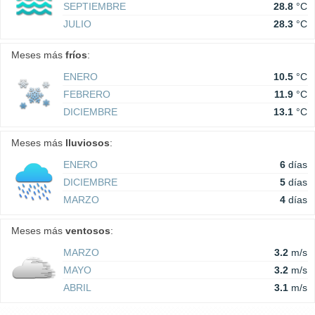
SEPTIEMBRE
28.8
°C
JULIO
28.3
°C
Meses más
fríos
:
ENERO
10.5
°C
FEBRERO
11.9
°C
DICIEMBRE
13.1
°C
Meses más
lluviosos
:
ENERO
6
días
DICIEMBRE
5
días
MARZO
4
días
Meses más
ventosos
:
MARZO
3.2
m/s
MAYO
3.2
m/s
ABRIL
3.1
m/s