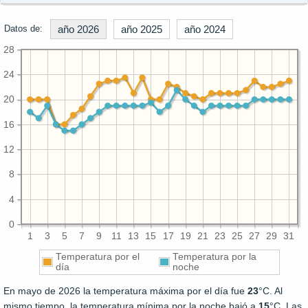
Datos de:
año 2026
año 2025
año 2024
28
24
20
16
12
8
4
0
1
3
5
7
9
11
13
15
17
19
21
23
25
27
29
31
Temperatura por el
Temperatura por la
día
noche
En mayo de 2026 la temperatura máxima por el día fue
23
°C. Al
mismo tiempo, la temperatura mínima por la noche bajó a
15
°C. Las