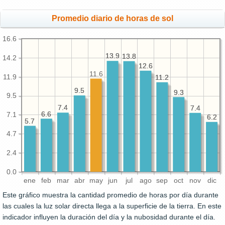
Promedio diario de horas de sol
16.6
13.9
13.9
13.8
13.8
14.2
12.6
12.6
11.6
11.9
11.2
11.2
9.5
9.5
9.3
9.3
9.5
7.4
7.4
7.4
7.4
6.6
6.6
7.1
6.2
6.2
5.7
5.7
4.7
2.4
0.0
ene
feb
mar
abr
may
jun
jul
ago
sep
oct
nov
dic
Este gráfico muestra la cantidad promedio de horas por día durante
las cuales la luz solar directa llega a la superficie de la tierra. En este
indicador influyen la duración del día y la nubosidad durante el día.