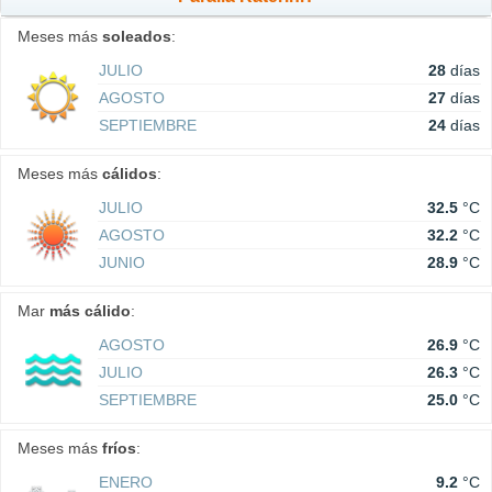
Meses más
soleados
:
JULIO
28
días
AGOSTO
27
días
SEPTIEMBRE
24
días
Meses más
cálidos
:
JULIO
32.5
°C
AGOSTO
32.2
°C
JUNIO
28.9
°C
Mar
más cálido
:
AGOSTO
26.9
°C
JULIO
26.3
°C
SEPTIEMBRE
25.0
°C
Meses más
fríos
:
ENERO
9.2
°C