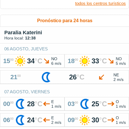
todos los centros turísticos
Pronóstico para 24 horas
Paralia Katerini
Hora local:
12:38
06 AGOSTO, JUEVES
NO
NO
34
°
C
33
°
C
15
18
00
00
6 m/s
5 m/s
NE
26
°
C
21
00
2 m/s
07 AGOSTO, VIERNES
E
O
28
°
C
25
°
C
00
03
00
00
1 m/s
1 m/s
E
O
24
°
C
30
°
C
06
09
00
00
2 m/s
1 m/s