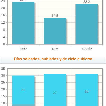
24
22.2
20
16
14.5
12
8
4
0
junio
julio
agosto
Días soleados, nublados y de cielo cubierto
35
30
25
20
21
25
27
15
10