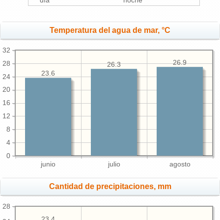
día
noche
Temperatura del agua de mar, °C
32
26.9
28
26.3
23.6
24
20
16
12
8
4
0
junio
julio
agosto
Cantidad de precipitaciones, mm
28
23.4