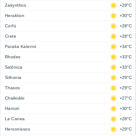
Zakynthos
+29°C
Heraklion
+30°C
Corfú
+28°C
Crete
+28°C
Paralia Katerini
+34°C
Rhodes
+33°C
Salónica
+33°C
Sithonia
+29°C
Thasos
+29°C
Chalkidiki
+27°C
Hanioti
+30°C
La Canea
+28°C
Hersonissos
+29°C