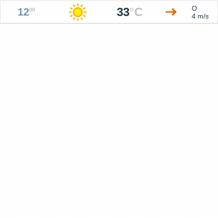
O
33
°
C
12
00
4 m/s