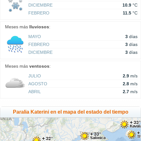
DICIEMBRE
10.9
°C
FEBRERO
11.5
°C
Meses más
lluviosos
:
MAYO
3
días
FEBRERO
3
días
DICIEMBRE
3
días
Meses más
ventosos
:
JULIO
2.9
m/s
AGOSTO
2.8
m/s
ABRIL
2.7
m/s
Paralia Katerini en el mapa del estado del tiempo