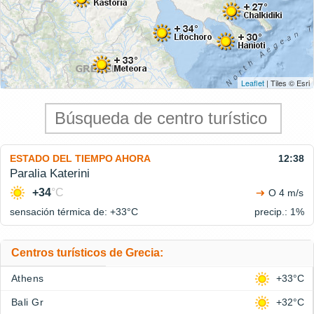
Leaflet
| Tiles © Esri
ESTADO DEL TIEMPO AHORA
12:38
Paralia Katerini
+34
°C
O 4 m/s
sensación térmica de: +33°
C
precip.: 1%
Centros turísticos de Grecia:
Athens
+33°C
Bali Gr
+32°C