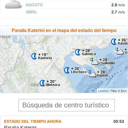
AGOSTO
2.8
m/s
ABRIL
2.7
m/s
Paralia Katerini en el mapa del estado del tiempo
Leaflet
| Tiles © Esri
ESTADO DEL TIEMPO AHORA
00:53
Paralia Katerini