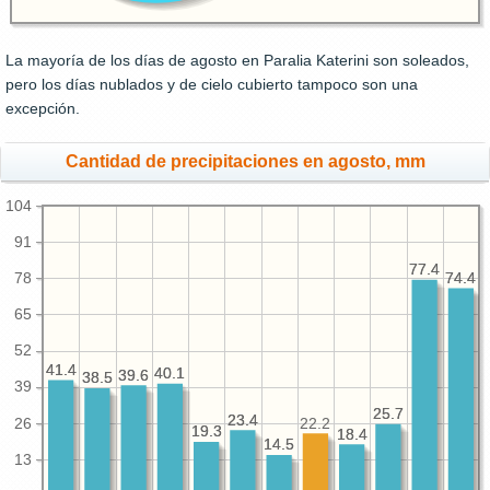
La mayoría de los días de agosto en Paralia Katerini son soleados,
pero los días nublados y de cielo cubierto tampoco son una
excepción.
Cantidad de precipitaciones en agosto, mm
104
91
77.4
77.4
74.4
74.4
78
65
52
41.4
41.4
40.1
40.1
39.6
39.6
38.5
38.5
39
25.7
25.7
23.4
23.4
26
22.2
19.3
19.3
18.4
18.4
14.5
14.5
13