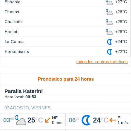
Sithonia
+27°C
Thasos
+28°C
Chalkidiki
+28°C
Hanioti
+28°C
La Canea
+24°C
Hersonissos
+22°C
todos los centros turísticos
Pronóstico para 24 horas
Paralia Katerini
Hora local:
00:53
07 AGOSTO, VIERNES
NE
E
25
°
C
24
°
C
03
06
00
00
0 m/s
1 m/s