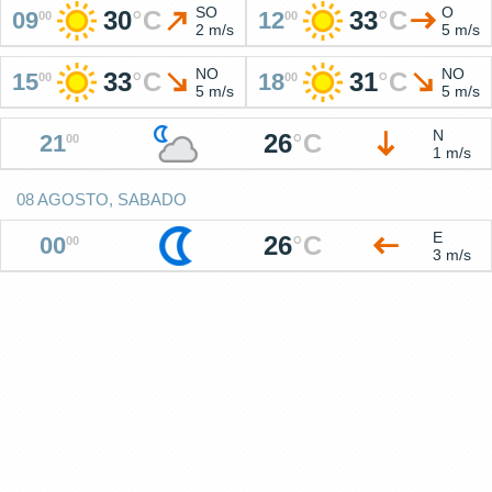
SO
O
30
°
C
33
°
C
09
12
00
00
2 m/s
5 m/s
NO
NO
33
°
C
31
°
C
15
18
00
00
5 m/s
5 m/s
N
26
°
C
21
00
1 m/s
08 AGOSTO, SABADO
E
26
°
C
00
00
3 m/s