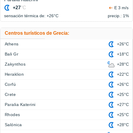
+27
°C
E 3 m/s
sensación térmica de: +26°
C
precip.: 1%
Centros turísticos de Grecia:
Athens
+26°C
Bali Gr
+18°C
Zakynthos
+28°C
Heraklion
+22°C
Corfú
+26°C
Crete
+25°C
Paralia Katerini
+27°C
Rhodes
+25°C
Salónica
+28°C