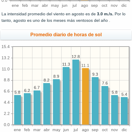
0.0
ene
feb
mar
abr
may
jun
jul
ago
sep
oct
nov
dic
La intensidad promedio del viento en agosto es de
3.0 m./s.
Por lo
tanto, agosto es uno de los meses más ventosos del año .
Promedio diario de horas de sol
15.4
12.8
12.8
13.2
11.3
11.3
11.1
11.0
9.3
9.3
8.9
8.9
8.8
8.2
8.2
7.6
7.6
6.7
6.7
6.2
6.2
6.6
5.8
5.8
5.8
5.8
5.4
5.4
4.4
2.2
0.0
ene
feb
mar
abr
may
jun
jul
ago
sep
oct
nov
dic