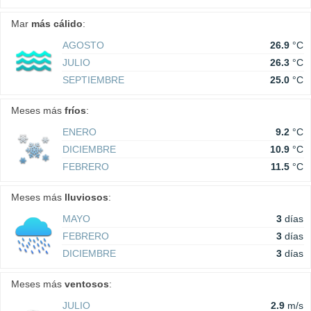
Mar
más cálido
:
AGOSTO
26.9
°C
JULIO
26.3
°C
SEPTIEMBRE
25.0
°C
Meses más
fríos
:
ENERO
9.2
°C
DICIEMBRE
10.9
°C
FEBRERO
11.5
°C
Meses más
lluviosos
:
MAYO
3
días
FEBRERO
3
días
DICIEMBRE
3
días
Meses más
ventosos
:
JULIO
2.9
m/s