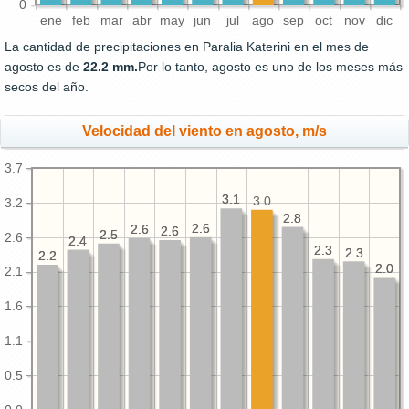
0
ene
feb
mar
abr
may
jun
jul
ago
sep
oct
nov
dic
La cantidad de precipitaciones en Paralia Katerini en el mes de
agosto es de
22.2 mm.
Por lo tanto, agosto es uno de los meses más
secos del año.
Velocidad del viento en agosto, m/s
3.7
3.1
3.1
3.0
3.2
2.8
2.8
2.6
2.6
2.6
2.6
2.6
2.6
2.5
2.5
2.6
2.4
2.4
2.3
2.3
2.3
2.3
2.2
2.2
2.0
2.0
2.1
1.6
1.1
0.5