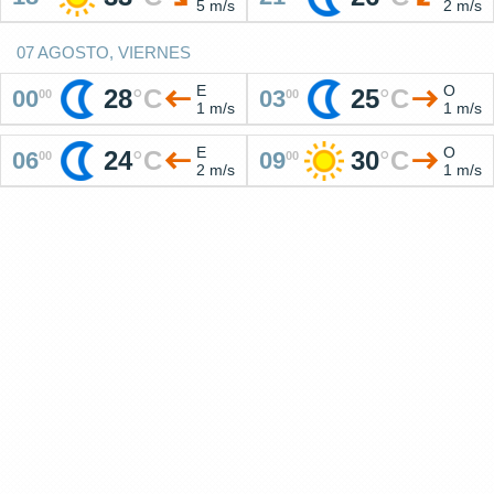
5 m/s
2 m/s
07 AGOSTO, VIERNES
E
O
28
°
C
25
°
C
00
03
00
00
1 m/s
1 m/s
E
O
24
°
C
30
°
C
06
09
00
00
2 m/s
1 m/s