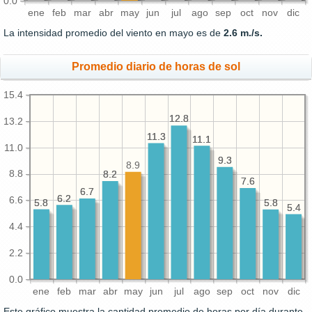
0.0
ene
feb
mar
abr
may
jun
jul
ago
sep
oct
nov
dic
La intensidad promedio del viento en mayo es de
2.6 m./s.
Promedio diario de horas de sol
15.4
12.8
12.8
13.2
11.3
11.3
11.1
11.1
11.0
9.3
9.3
8.9
8.8
8.2
8.2
7.6
7.6
6.7
6.7
6.2
6.2
6.6
5.8
5.8
5.8
5.8
5.4
5.4
4.4
2.2
0.0
ene
feb
mar
abr
may
jun
jul
ago
sep
oct
nov
dic
Este gráfico muestra la cantidad promedio de horas por día durante