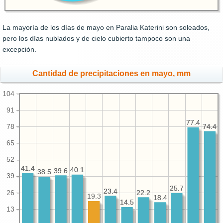
La mayoría de los días de mayo en Paralia Katerini son soleados,
pero los días nublados y de cielo cubierto tampoco son una
excepción.
Cantidad de precipitaciones en mayo, mm
104
91
77.4
77.4
74.4
74.4
78
65
52
41.4
41.4
40.1
40.1
39.6
39.6
38.5
38.5
39
25.7
25.7
23.4
23.4
26
22.2
22.2
19.3
18.4
18.4
14.5
14.5
13