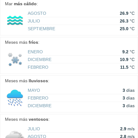
Mar
más cálido
:
AGOSTO
26.9
°C
JULIO
26.3
°C
SEPTIEMBRE
25.0
°C
Meses más
fríos
:
ENERO
9.2
°C
DICIEMBRE
10.9
°C
FEBRERO
11.5
°C
Meses más
lluviosos
:
MAYO
3
días
FEBRERO
3
días
DICIEMBRE
3
días
Meses más
ventosos
:
JULIO
2.9
m/s
AGOSTO
2.8
m/s