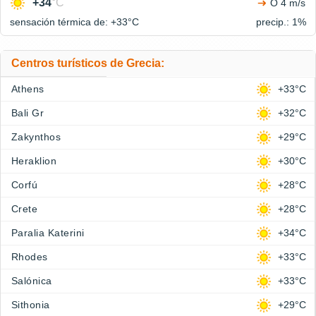
+34
°C
O 4 m/s
sensación térmica de: +33°
C
precip.: 1%
Centros turísticos de Grecia:
Athens
+33°C
Bali Gr
+32°C
Zakynthos
+29°C
Heraklion
+30°C
Corfú
+28°C
Crete
+28°C
Paralia Katerini
+34°C
Rhodes
+33°C
Salónica
+33°C
Sithonia
+29°C