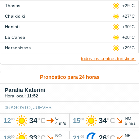
Thasos
+29°C
Chalkidiki
+27°C
Hanioti
+30°C
La Canea
+28°C
Hersonissos
+29°C
todos los centros turísticos
Pronóstico para 24 horas
Paralia Katerini
Hora local:
11:52
06 AGOSTO, JUEVES
O
NO
34
°
C
34
°
C
12
15
00
00
4 m/s
6 m/s
NO
NE
33
°
C
26
°
C
18
21
00
00