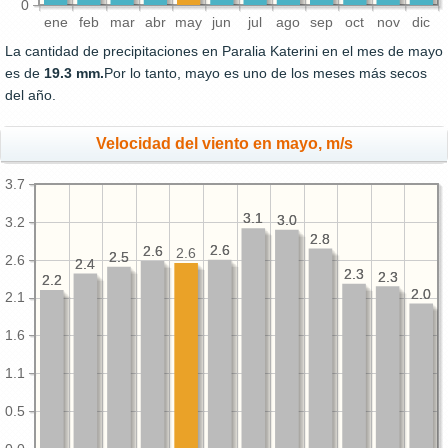
0
ene
feb
mar
abr
may
jun
jul
ago
sep
oct
nov
dic
La cantidad de precipitaciones en Paralia Katerini en el mes de mayo
es de
19.3 mm.
Por lo tanto, mayo es uno de los meses más secos
del año.
Velocidad del viento en mayo, m/s
3.7
3.1
3.1
3.0
3.0
3.2
2.8
2.8
2.6
2.6
2.6
2.6
2.6
2.5
2.5
2.6
2.4
2.4
2.3
2.3
2.3
2.3
2.2
2.2
2.0
2.0
2.1
1.6
1.1
0.5