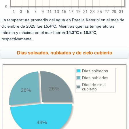
9
1
3
5
7
9
11
13
15
17
19
21
23
25
27
29
31
La temperatura promedio del agua en Paralia Katerini en el mes de
diciembre de 2025 fue
15.4°C
. Mientras que las temperaturas
mínima y máxima en el mar fueron
14.3°C
e
16.8°C
,
respectivamente.
Días soleados, nublados y de cielo cubierto
Días soleados
Días nublados
Días de cielo
26%
cubierto
26%
48%