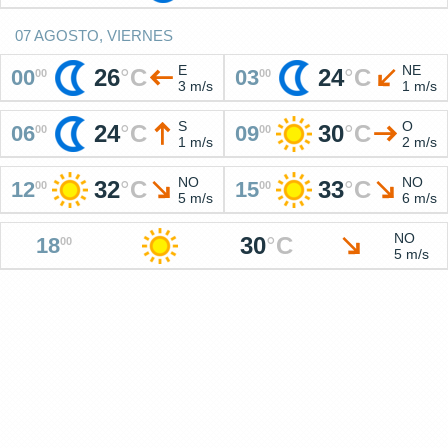
07 AGOSTO, VIERNES
E
NE
26
°
C
24
°
C
00
03
00
00
3 m/s
1 m/s
S
O
24
°
C
30
°
C
06
09
00
00
1 m/s
2 m/s
NO
NO
32
°
C
33
°
C
12
15
00
00
5 m/s
6 m/s
NO
30
°
C
18
00
5 m/s