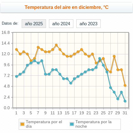
Temperatura del aire en diciembre, °C
Datos de:
año 2025
año 2024
año 2023
16.8
14.4
12.0
9.6
7.2
4.8
2.4
0.0
1
3
5
7
9
11
13
15
17
19
21
23
25
27
29
31
Temperatura por el
Temperatura por la
día
noche