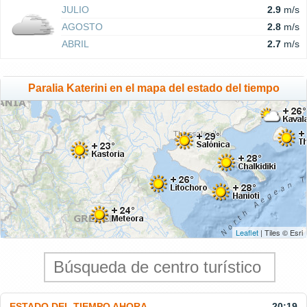
JULIO
2.9
m/s
AGOSTO
2.8
m/s
ABRIL
2.7
m/s
Paralia Katerini en el mapa del estado del tiempo
Leaflet
| Tiles © Esri
ESTADO DEL TIEMPO AHORA
20:19