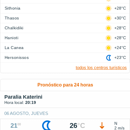
Sithonia
+28°C
Thasos
+30°C
Chalkidiki
+28°C
Hanioti
+28°C
La Canea
+24°C
Hersonissos
+23°C
todos los centros turísticos
Pronóstico para 24 horas
Paralia Katerini
Hora local:
20:19
06 AGOSTO, JUEVES
N
26
°
C
21
00
2 m/s