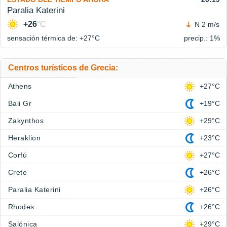
Paralia Katerini
+26
°C
N 2 m/s
sensación térmica de: +27°
C
precip.: 1%
Centros turísticos de Grecia:
Athens
+27°C
Bali Gr
+19°C
Zakynthos
+29°C
Heraklion
+23°C
Corfú
+27°C
Crete
+26°C
Paralia Katerini
+26°C
Rhodes
+26°C
Salónica
+29°C