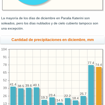
La mayoría de los días de diciembre en Paralia Katerini son
soleados, pero los días nublados y de cielo cubierto tampoco son
una excepción.
Cantidad de precipitaciones en diciembre, mm
104
91
77.4
77.4
74.4
78
65
52
41.4
41.4
40.1
40.1
39.6
39.6
38.5
38.5
39
25.7
25.7
23.4
23.4
26
22.2
22.2
19.3
19.3
18.4
18.4
14.5
14.5
13