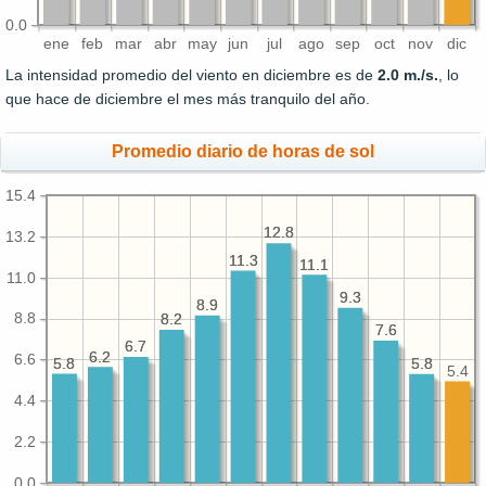
0.0
ene
feb
mar
abr
may
jun
jul
ago
sep
oct
nov
dic
La intensidad promedio del viento en diciembre es de
2.0 m./s.
, lo
que hace de diciembre el mes más tranquilo del año.
Promedio diario de horas de sol
15.4
12.8
12.8
13.2
11.3
11.3
11.1
11.1
11.0
9.3
9.3
8.9
8.9
8.8
8.2
8.2
7.6
7.6
6.7
6.7
6.2
6.2
6.6
5.8
5.8
5.8
5.8
5.4
4.4
2.2
0.0