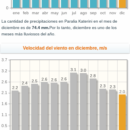
0
ene
feb
mar
abr
may
jun
jul
ago
sep
oct
nov
dic
La cantidad de precipitaciones en Paralia Katerini en el mes de
diciembre es de
74.4 mm.
Por lo tanto, diciembre es uno de los
meses más lluviosos del año.
Velocidad del viento en diciembre, m/s
3.7
3.1
3.1
3.0
3.0
3.2
2.8
2.8
2.6
2.6
2.6
2.6
2.6
2.6
2.5
2.5
2.6
2.4
2.4
2.3
2.3
2.3
2.3
2.2
2.2
2.0
2.1
1.6
1.1
0.5