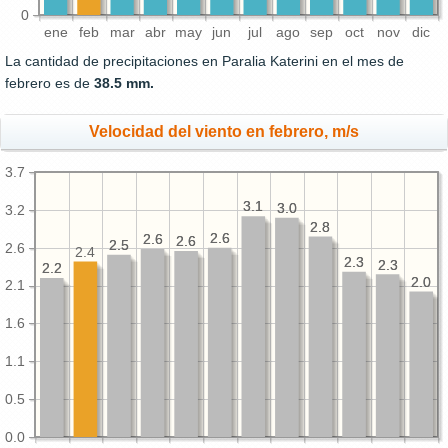
0
ene
feb
mar
abr
may
jun
jul
ago
sep
oct
nov
dic
La cantidad de precipitaciones en Paralia Katerini en el mes de
febrero es de
38.5 mm.
Velocidad del viento en febrero, m/s
3.7
3.1
3.1
3.0
3.0
3.2
2.8
2.8
2.6
2.6
2.6
2.6
2.6
2.6
2.5
2.5
2.6
2.4
2.3
2.3
2.3
2.3
2.2
2.2
2.0
2.0
2.1
1.6
1.1
0.5
0.0