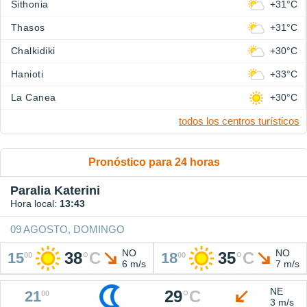
Sithonia
+31°C
Thasos
+31°C
Chalkidiki
+30°C
Hanioti
+33°C
La Canea
+30°C
todos los centros turísticos
Pronóstico para 24 horas
Paralia Katerini
Hora local:
13:43
09 AGOSTO, DOMINGO
NO
NO
38
°
C
35
°
C
15
18
00
00
6 m/s
7 m/s
NE
29
°
C
21
00
3 m/s