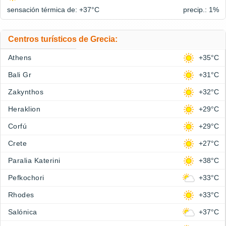
sensación térmica de: +37°
C
precip.: 1%
Centros turísticos de Grecia:
Athens
+35°C
Bali Gr
+31°C
Zakynthos
+32°C
Heraklion
+29°C
Corfú
+29°C
Crete
+27°C
Paralia Katerini
+38°C
Pefkochori
+33°C
Rhodes
+33°C
Salónica
+37°C