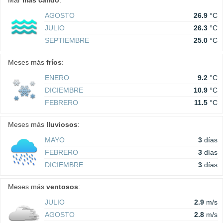
Mar
más cálido
:
AGOSTO
26.9
°C
JULIO
26.3
°C
SEPTIEMBRE
25.0
°C
Meses más
fríos
:
ENERO
9.2
°C
DICIEMBRE
10.9
°C
FEBRERO
11.5
°C
Meses más
lluviosos
:
MAYO
3
días
FEBRERO
3
días
DICIEMBRE
3
días
Meses más
ventosos
:
JULIO
2.9
m/s
AGOSTO
2.8
m/s