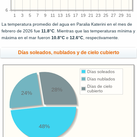
6
1
3
5
7
9
11
13
15
17
19
21
23
25
27
29
31
La temperatura promedio del agua en Paralia Katerini en el mes de
febrero de 2026 fue
11.8°C
. Mientras que las temperaturas mínima y
máxima en el mar fueron
10.8°C
e
12.6°C
, respectivamente.
Días soleados, nublados y de cielo cubierto
Días soleados
Días nublados
Días de cielo
28%
cubierto
24%
48%