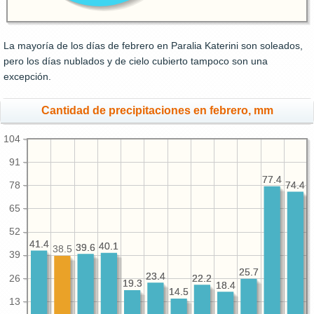
La mayoría de los días de febrero en Paralia Katerini son soleados,
pero los días nublados y de cielo cubierto tampoco son una
excepción.
Cantidad de precipitaciones en febrero, mm
104
91
77.4
77.4
74.4
74.4
78
65
52
41.4
41.4
40.1
40.1
39.6
39.6
38.5
39
25.7
25.7
23.4
23.4
26
22.2
22.2
19.3
19.3
18.4
18.4
14.5
14.5
13