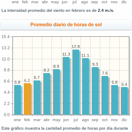
ene
feb
mar
abr
may
jun
jul
ago
sep
oct
nov
dic
La intensidad promedio del viento en febrero es de
2.4 m./s.
Promedio diario de horas de sol
15.4
12.8
12.8
13.2
11.3
11.3
11.1
11.1
11.0
9.3
9.3
8.9
8.9
8.8
8.2
8.2
7.6
7.6
6.7
6.7
6.2
6.6
5.8
5.8
5.8
5.8
5.4
5.4
4.4
2.2
0.0
ene
feb
mar
abr
may
jun
jul
ago
sep
oct
nov
dic
Este gráfico muestra la cantidad promedio de horas por día durante