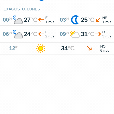
10 AGOSTO, LUNES
E
NE
27
°
C
25
°
C
00
03
00
00
1 m/s
1 m/s
E
O
24
°
C
31
°
C
06
09
00
00
2 m/s
3 m/s
NO
34
°
C
12
00
6 m/s