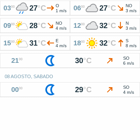
O
NO
27
°
C
27
°
C
03
06
00
00
1 m/s
3 m/s
NO
N
28
°
C
32
°
C
09
12
00
00
4 m/s
3 m/s
E
S
31
°
C
32
°
C
15
18
00
00
4 m/s
8 m/s
SO
30
°
C
21
00
6 m/s
08 AGOSTO, SABADO
SO
29
°
C
00
00
4 m/s