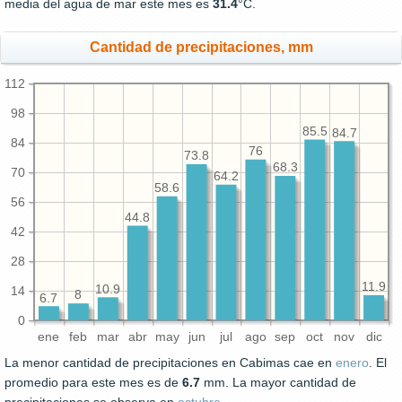
media del agua de mar este mes es
31.4
°C.
Cantidad de precipitaciones, mm
112
98
85.5
84.7
84
76
73.8
68.3
70
64.2
58.6
56
44.8
42
28
11.9
10.9
14
8
6.7
0
ene
feb
mar
abr
may
jun
jul
ago
sep
oct
nov
dic
La menor cantidad de precipitaciones en Cabimas cae en
enero
. El
promedio para este mes es de
6.7
mm. La mayor cantidad de