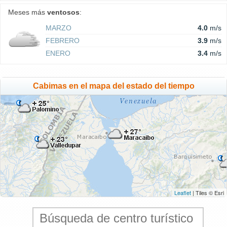
Meses más
ventosos
:
MARZO
4.0
m/s
FEBRERO
3.9
m/s
ENERO
3.4
m/s
Cabimas en el mapa del estado del tiempo
Leaflet
| Tiles © Esri