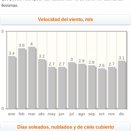
lloviznas.
Velocidad del viento, m/s
5
4
3.9
3.4
3.2
3.1
3
2.9
2.8
2.7
2.7
2.7
2.6
0
ene
feb
mar
abr
may
jun
jul
ago
sep
oct
nov
dic
Días soleados, nublados y de cielo cubierto