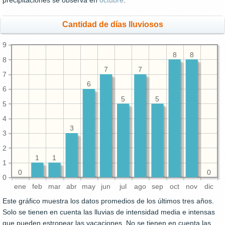
precipitaciones se observa en
octubre
.
Cantidad de días lluviosos
9
8
8
8
7
7
7
6
6
5
5
5
4
3
3
2
1
1
1
0
0
0
ene
feb
mar
abr
may
jun
jul
ago
sep
oct
nov
dic
Este gráfico muestra los datos promedios de los últimos tres años.
Solo se tienen en cuenta las lluvias de intensidad media e intensas
que pueden estropear las vacaciones. No se tienen en cuenta las