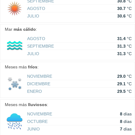
SEPTIEMBRE
30.8
°C
AGOSTO
30.7
°C
JULIO
30.6
°C
Mar
más cálido
:
AGOSTO
31.4
°C
SEPTIEMBRE
31.3
°C
JULIO
31.3
°C
Meses más
fríos
:
NOVIEMBRE
29.0
°C
DICIEMBRE
29.1
°C
ENERO
29.5
°C
Meses más
lluviosos
:
NOVIEMBRE
8
días
OCTUBRE
8
días
JUNIO
7
días