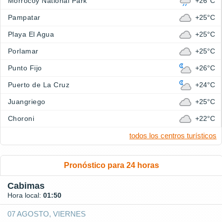
Morrocoy National Park
+26°C
Pampatar
+25°C
Playa El Agua
+25°C
Porlamar
+25°C
Punto Fijo
+26°C
Puerto de La Cruz
+24°C
Juangriego
+25°C
Choroni
+22°C
todos los centros turísticos
Pronóstico para 24 horas
Cabimas
Hora local:
01:50
07 AGOSTO, VIERNES