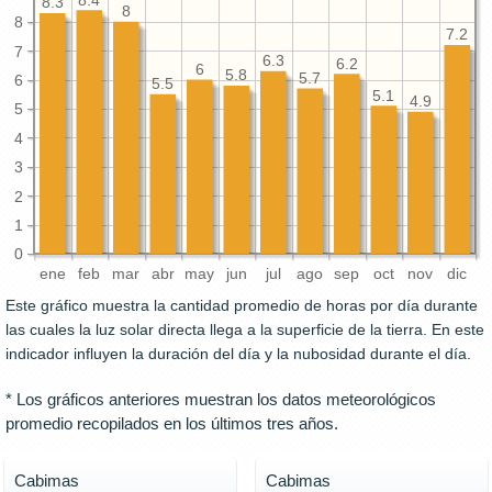
8.4
8.3
8
8
7.2
7
6.3
6.2
6
5.8
5.7
6
5.5
5.1
4.9
5
4
3
2
1
0
ene
feb
mar
abr
may
jun
jul
ago
sep
oct
nov
dic
Este gráfico muestra la cantidad promedio de horas por día durante
las cuales la luz solar directa llega a la superficie de la tierra. En este
indicador influyen la duración del día y la nubosidad durante el día.
* Los gráficos anteriores muestran los datos meteorológicos
promedio recopilados en los últimos tres años.
Cabimas
Cabimas