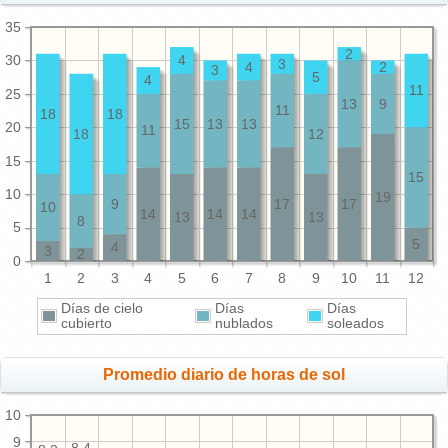
35
2
30
4
3
4
2
3
5
4
11
25
13
9
11
18
18
15
13
13
20
11
18
12
15
15
10
19
9
17
17
10
14
14
14
13
13
8
5
5
4
3
2
0
1
2
3
4
5
6
7
8
9
10
11
12
Días de cielo
Días
Días
cubierto
nublados
soleados
Promedio diario de horas de sol
10
9