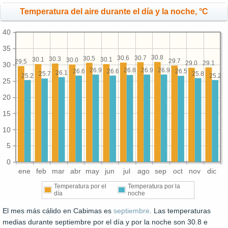
Temperatura del aire durante el día y la noche, °C
40
35
30.8
30.7
30.6
30.5
30.3
30.1
30.1
30.0
29.7
29.5
29.1
29.0
30
26.9
26.9
26.9
26.8
26.6
26.6
26.5
26.1
25.8
25.7
25.2
25.2
25
20
15
10
5
0
ene
feb
mar
abr
may
jun
jul
ago
sep
oct
nov
dic
Temperatura por el
Temperatura por la
día
noche
El mes más cálido en Cabimas es
septiembre
. Las temperaturas
medias durante septiembre por el día y por la noche son 30.8 e