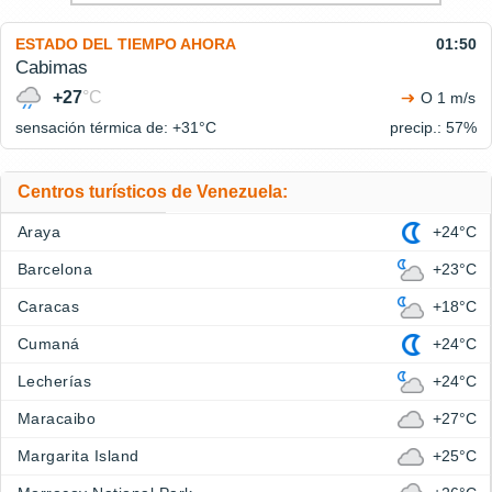
ESTADO DEL TIEMPO AHORA
01:50
Cabimas
+27
°C
O 1 m/s
sensación térmica de: +31°
C
precip.: 57%
Centros turísticos de Venezuela:
Araya
+24°C
Barcelona
+23°C
Caracas
+18°C
Cumaná
+24°C
Lecherías
+24°C
Maracaibo
+27°C
Margarita Island
+25°C