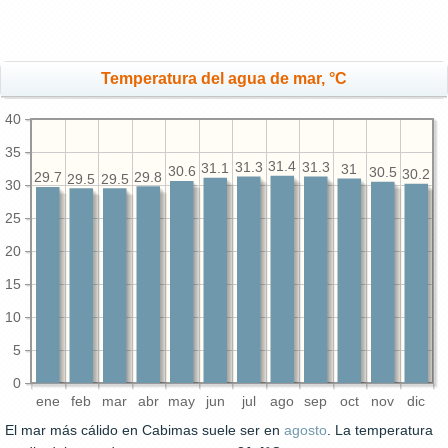
Temperatura del agua de mar, °C
40
35
31.4
31.3
31.3
31.1
31
30.6
30.5
30.2
29.8
29.7
29.5
29.5
30
25
20
15
10
5
0
ene
feb
mar
abr
may
jun
jul
ago
sep
oct
nov
dic
El mar más cálido en Cabimas suele ser en
agosto
. La temperatura