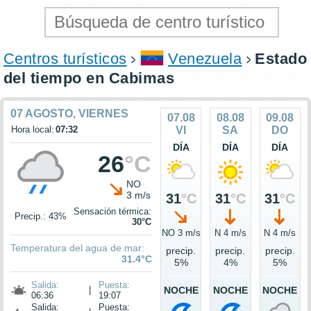
Centros turísticos
Venezuela
Estado
del tiempo en Cabimas
07 AGOSTO, VIERNES
07.08
08.08
09.08
Hora local:
07:32
VI
SA
DO
DÍA
DÍA
DÍA
26
°C
NO
3 m/s
31
°C
31
°C
31
°C
Sensación térmica:
Precip.: 43%
30°C
NO 3 m/s
N 4 m/s
N 4 m/s
Temperatura del agua de mar:
precip.
precip.
precip.
31.4°C
5%
4%
5%
Salida:
Puesta:
|
NOCHE
NOCHE
NOCHE
06:36
19:07
Salida:
Puesta: