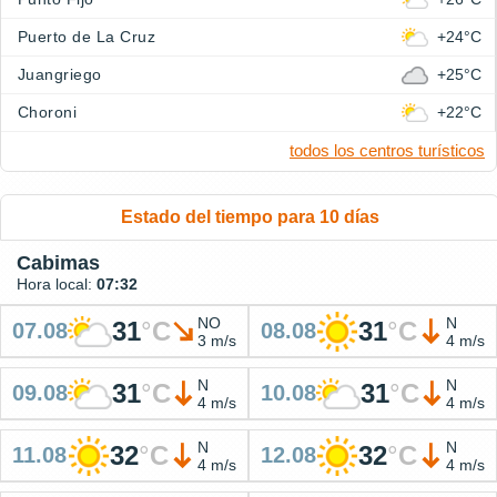
Puerto de La Cruz
+24°C
Juangriego
+25°C
Choroni
+22°C
todos los centros turísticos
Estado del tiempo para 10 días
Cabimas
Hora local:
07:32
NO
N
31
°
C
31
°
C
07.08
08.08
3 m/s
4 m/s
N
N
31
°
C
31
°
C
09.08
10.08
4 m/s
4 m/s
N
N
32
°
C
32
°
C
11.08
12.08
4 m/s
4 m/s