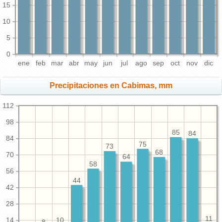
15
10
5
0
ene
feb
mar
abr
may
jun
jul
ago
sep
oct
nov
dic
Precipitaciones en Cabimas, mm
112
98
85
84
84
75
73
68
70
64
58
56
44
42
28
11
14
10