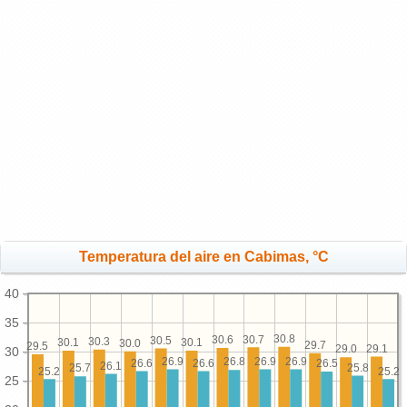
Temperatura del aire en Cabimas, °C
40
35
30.8
30.7
30.6
30.5
30.3
30.1
30.1
30.0
29.7
29.5
29.1
29.0
30
26.9
26.9
26.9
26.8
26.6
26.6
26.5
26.1
25.8
25.7
25.2
25.2
25