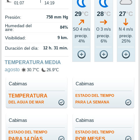
|
01:07
14:19
29
°C
28
°C
27
°C
Presión:
758 mm Hg
Humedad del
84%
aire:
SO 4 m/s
O 3 m/s
N 4 m/s
precip.
precip.
precip.
Visibilidad:
9 km.
4%
6%
25%
Duración del día:
12 h. 31 min.
TEMPERATURA MEDIA
agosto
30.7°C
26.9°C
Cabimas
Cabimas
TEMPERATURA
ESTADO DEL TIEMPO
DEL AGUA DE MAR
PARA LA SEMANA
Cabimas
Cabimas
ESTADO DEL TIEMPO
ESTADO DEL TIEMPO
PARA 14 DÍAS
POR MESES