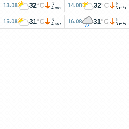
N
N
32
°
C
32
°
C
13.08
14.08
4 m/s
3 m/s
N
N
31
°
C
31
°
C
15.08
16.08
4 m/s
3 m/s