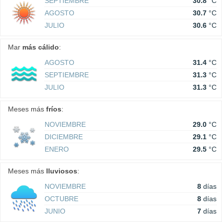
SEPTIEMBRE
30.8
°C
AGOSTO
30.7
°C
JULIO
30.6
°C
Mar
más cálido
:
AGOSTO
31.4
°C
SEPTIEMBRE
31.3
°C
JULIO
31.3
°C
Meses más
fríos
:
NOVIEMBRE
29.0
°C
DICIEMBRE
29.1
°C
ENERO
29.5
°C
Meses más
lluviosos
:
NOVIEMBRE
8
días
OCTUBRE
8
días
JUNIO
7
días