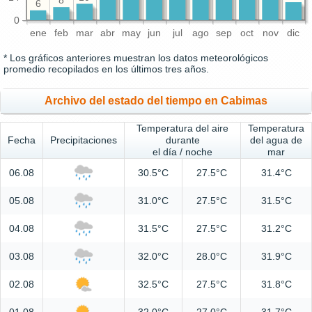
8
6
0
ene
feb
mar
abr
may
jun
jul
ago
sep
oct
nov
dic
* Los gráficos anteriores muestran los datos meteorológicos
promedio recopilados en los últimos tres años.
Archivo del estado del tiempo en Cabimas
Temperatura del aire
Temperatura
Fecha
Precipitaciones
durante
del agua de
el día / noche
mar
06.08
30.5°C
27.5°C
31.4°C
05.08
31.0°C
27.5°C
31.5°C
04.08
31.5°C
27.5°C
31.2°C
03.08
32.0°C
28.0°C
31.9°C
02.08
32.5°C
27.5°C
31.8°C