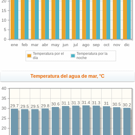
20
15
10
5
0
ene
feb
mar
abr
may
jun
jul
ago
sep
oct
nov
dic
Temperatura por el
Temperatura por la
día
noche
Temperatura del agua de mar, °C
40
35
31.4
31.3
31.3
31.1
31
30.6
30.5
30.2
29.8
29.7
29.5
29.5
30
25
20