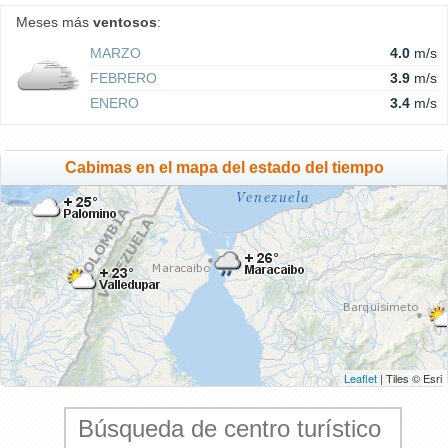
Meses más
ventosos
:
MARZO
4.0
m/s
FEBRERO
3.9
m/s
ENERO
3.4
m/s
Cabimas en el mapa del estado del tiempo
Leaflet
| Tiles © Esri