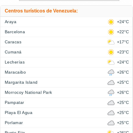
Centros turísticos de Venezuela:
Araya
+24°C
Barcelona
+22°C
Caracas
+17°C
Cumaná
+23°C
Lecherías
+24°C
Maracaibo
+26°C
Margarita Island
+25°C
Morrocoy National Park
+26°C
Pampatar
+25°C
Playa El Agua
+25°C
Porlamar
+25°C
Punto Fijo
+26°C