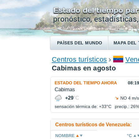
PAÍSES DEL MUNDO
MAPA DEL 
ENCONTRAR UN HOTEL
Centros turísticos
Ven
Cabimas en agosto
ESTADO DEL TIEMPO AHORA
08:1
Cabimas
+29
°C
NO 4 m/s
sensación térmica de: +33°
C
precip.: 26
Centros turísticos de Venezuela:
NOMBRE
°C