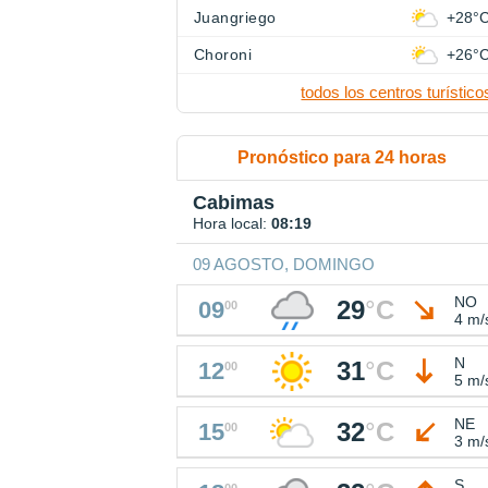
Juangriego
+28°
Choroni
+26°
todos los centros turístico
Pronóstico para 24 horas
Cabimas
Hora local:
08:19
09 AGOSTO, DOMINGO
NO
29
°
C
09
00
4 m/
N
31
°
C
12
00
5 m/
NE
32
°
C
15
00
3 m/
S
00