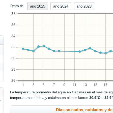
Datos de:
año 2025
año 2024
año 2023
38
36
34
32
30
28
26
1
3
5
7
9
11
13
15
17
La temperatura promedio del agua en Cabimas en el mes de ag
temperaturas mínima y máxima en el mar fueron
30.9°C
e
32.5
Días soleados, nublados y de 