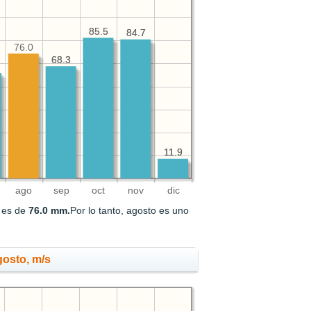
85.5
85.5
84.7
84.7
76.0
68.3
68.3
11.9
11.9
ago
sep
oct
nov
dic
o es de
76.0 mm.
Por lo tanto, agosto es uno
gosto, m/s