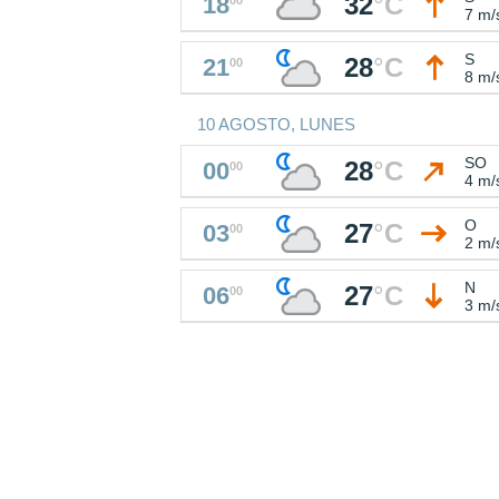
32
°
C
18
7 m/
S
28
°
C
21
00
8 m/
10 AGOSTO, LUNES
SO
28
°
C
00
00
4 m/
O
27
°
C
03
00
2 m/
N
27
°
C
06
00
3 m/