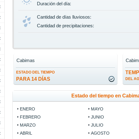
Duración del día:
C
Cantidad de días lluviosos:
C
Cantidad de precipitaciones:
C
C
C
C
Cabimas
Cabim
C
TEM
ESTADO DEL TIEMPO
PARA 14 DÍAS
DEL A
C
C
Estado del tiempo en Cabim
C
ENERO
MAYO
C
FEBRERO
JUNIO
C
MARZO
JULIO
ABRIL
AGOSTO
C