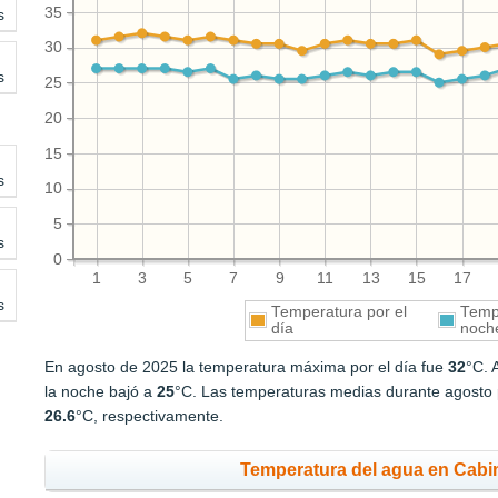
35
s
30
s
25
20
15
s
10
5
s
0
1
3
5
7
9
11
13
15
17
s
Temperatura por el
Tempe
día
noch
En agosto de 2025 la temperatura máxima por el día fue
32
°C. 
la noche bajó a
25
°C. Las temperaturas medias durante agosto p
26.6
°C, respectivamente.
Temperatura del agua en Cabi