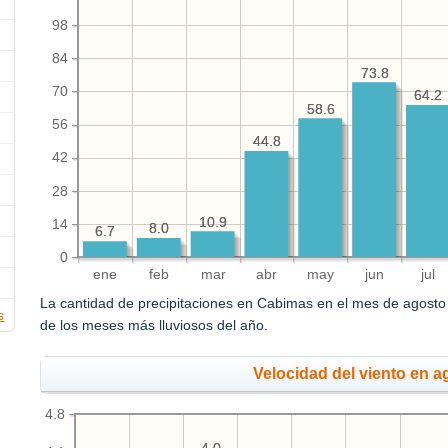
98
84
73.8
73.8
70
64.2
64.2
58.6
58.6
56
44.8
44.8
42
28
10.9
10.9
14
8.0
8.0
6.7
6.7
0
ene
feb
mar
abr
may
jun
jul
La cantidad de precipitaciones en Cabimas en el mes de agost
s
de los meses más lluviosos del año.
Velocidad del viento en a
4.8