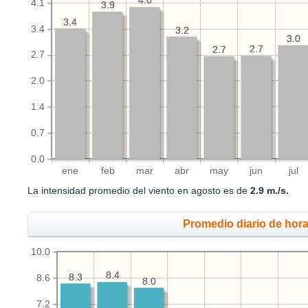
4.0
4.0
4.1
3.9
3.9
3.4
3.4
3.4
3.2
3.2
3.0
3.0
2.7
2.7
2.7
2.7
2.7
2.0
1.4
0.7
0.0
ene
feb
mar
abr
may
jun
jul
La intensidad promedio del viento en agosto es de
2.9 m./s.
Promedio diario de hora
10.0
8.4
8.4
8.3
8.3
8.6
8.0
8.0
7.2