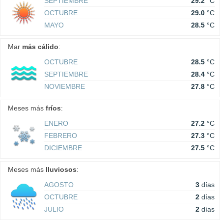
SEPTIEMBRE
29.2
°C
OCTUBRE
29.0
°C
MAYO
28.5
°C
Mar
más cálido
:
OCTUBRE
28.5
°C
SEPTIEMBRE
28.4
°C
NOVIEMBRE
27.8
°C
Meses más
fríos
:
ENERO
27.2
°C
FEBRERO
27.3
°C
DICIEMBRE
27.5
°C
Meses más
lluviosos
:
AGOSTO
3
días
OCTUBRE
2
días
JULIO
2
días