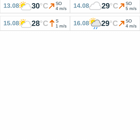
SO
SO
30
°
C
29
°
C
13.08
14.08
4 m/s
5 m/s
S
SO
28
°
C
29
°
C
15.08
16.08
1 m/s
4 m/s