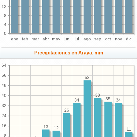
12
8
4
0
ene
feb
mar
abr
may
jun
jul
ago
sep
oct
nov
dic
Precipitaciones en Araya, mm
64
56
52
48
38
40
35
34
34
32
26
24
16
13
12
11
8