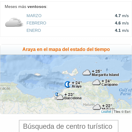
Meses más
ventosos
:
MARZO
4.7
m/s
FEBRERO
4.6
m/s
ENERO
4.1
m/s
Araya en el mapa del estado del tiempo
Leaflet
| Tiles © Esri