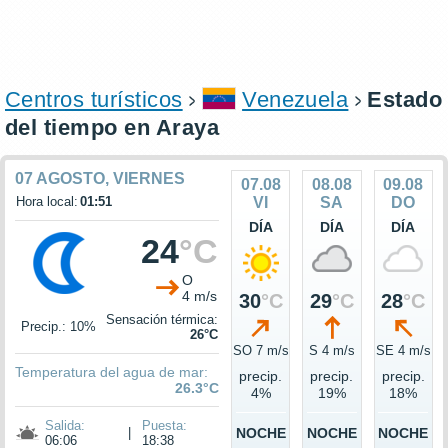
Centros turísticos
Venezuela
Estado
del tiempo en Araya
07 AGOSTO, VIERNES
07.08
08.08
09.08
Hora local:
01:51
VI
SA
DO
DÍA
DÍA
DÍA
24
°C
O
4 m/s
30
°C
29
°C
28
°C
Sensación térmica:
Precip.: 10%
26°C
SO 7 m/s
S 4 m/s
SE 4 m/s
Temperatura del agua de mar:
precip.
precip.
precip.
26.3°C
4%
19%
18%
Salida:
Puesta:
|
NOCHE
NOCHE
NOCHE
06:06
18:38