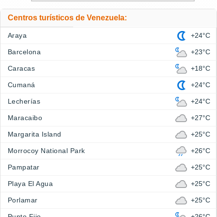
Centros turísticos de Venezuela:
Araya
+24°C
Barcelona
+23°C
Caracas
+18°C
Cumaná
+24°C
Lecherías
+24°C
Maracaibo
+27°C
Margarita Island
+25°C
Morrocoy National Park
+26°C
Pampatar
+25°C
Playa El Agua
+25°C
Porlamar
+25°C
Punto Fijo
+26°C