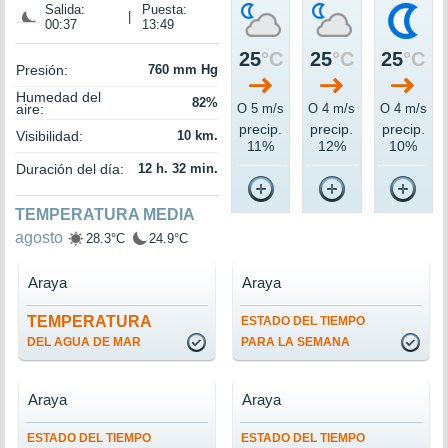
Salida:
Puesta:
|
00:37
13:49
25
°C
25
°C
25
°C
Presión:
760 mm Hg
Humedad del
82%
aire:
O 5 m/s
O 4 m/s
O 4 m/s
precip.
precip.
precip.
Visibilidad:
10 km.
11%
12%
10%
Duración del día:
12 h. 32 min.
TEMPERATURA MEDIA
agosto
28.3°C
24.9°C
Araya
Araya
TEMPERATURA
ESTADO DEL TIEMPO
DEL AGUA DE MAR
PARA LA SEMANA
Araya
Araya
ESTADO DEL TIEMPO
ESTADO DEL TIEMPO