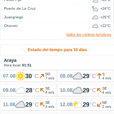
Puerto de La Cruz
+24°C
Juangriego
+25°C
Choroni
+22°C
todos los centros turísticos
Estado del tiempo para 10 días
Araya
Hora local:
01:51
SO
S
30
°
C
29
°
C
07.08
08.08
7 m/s
4 m/s
SE
SE
28
°
C
29
°
C
09.08
10.08
4 m/s
4 m/s
SE
NE
29
°
C
29
°
C
11.08
12.08
3 m/s
2 m/s