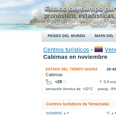
PAÍSES DEL MUNDO
MAPA DEL 
ENCONTRAR UN HOTEL
Centros turísticos
Ven
Cabimas en noviembre
ESTADO DEL TIEMPO AHORA
20:4
Cabimas
+28
°C
S 8 m/s
sensación térmica de: +32°
C
precip.: 8
Centros turísticos de Venezuela:
NOMBRE
°C