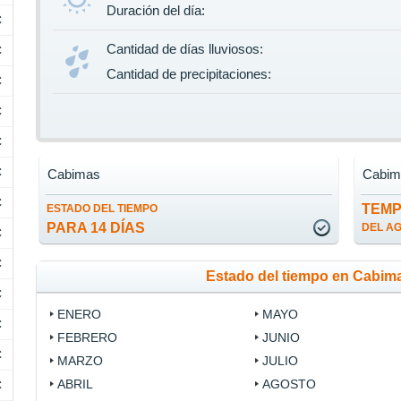
Duración del día:
C
Cantidad de días lluviosos:
C
Cantidad de precipitaciones:
C
C
C
C
Cabimas
Cabim
C
TEM
ESTADO DEL TIEMPO
PARA 14 DÍAS
DEL A
C
C
Estado del tiempo en Cabim
C
ENERO
MAYO
C
FEBRERO
JUNIO
C
MARZO
JULIO
ABRIL
AGOSTO
C