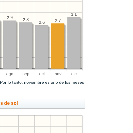
3.1
3.1
2.9
2.9
2.8
2.8
2.7
2.6
2.6
ago
sep
oct
nov
dic
Por lo tanto, noviembre es uno de los meses
s de sol