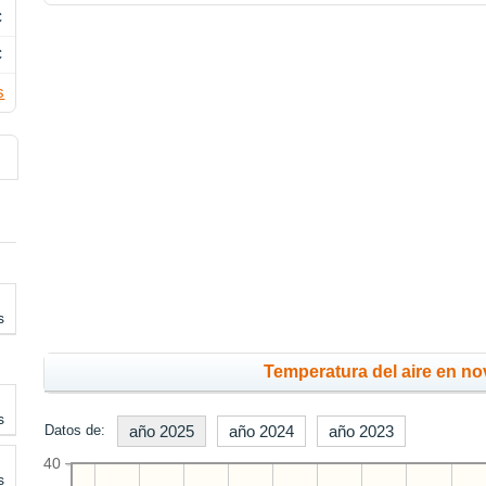
C
C
s
s
Temperatura del aire en no
s
Datos de:
año 2025
año 2024
año 2023
40
s