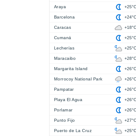
Araya
+25°
Barcelona
+24°
Caracas
+18°
Cumaná
+25°
Lecherías
+25°
Maracaibo
+28°
Margarita Island
+26°
Morrocoy National Park
+26°
Pampatar
+26°
Playa El Agua
+26°
Porlamar
+26°
Punto Fijo
+27°
Puerto de La Cruz
+25°