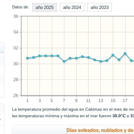
Datos de:
año 2025
año 2024
año 2023
36
34
32
30
28
26
1
3
5
7
9
11
13
15
17
La temperatura promedio del agua en Cabimas en el mes de n
las temperaturas mínima y máxima en el mar fueron
30.0°C
e
3
Días soleados, nublados y de 