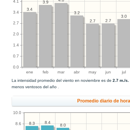
4.0
4.0
4.1
3.9
3.9
3.4
3.4
3.4
3.2
3.2
3.0
3.0
2.7
2.7
2.7
2.7
2.7
2.0
1.4
0.7
0.0
ene
feb
mar
abr
may
jun
jul
La intensidad promedio del viento en noviembre es de
2.7 m./s.
menos ventosos del año .
Promedio diario de hora
10.0
8.4
8.4
8.3
8.3
8.6
8.0
8.0