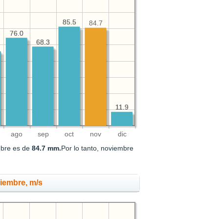
85.5
85.5
84.7
76.0
76.0
68.3
68.3
11.9
11.9
ago
sep
oct
nov
dic
mbre es de
84.7 mm.
Por lo tanto, noviembre
viembre, m/s