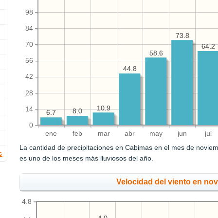
98
84
73.8
73.8
70
64.2
64.2
58.6
58.6
56
44.8
44.8
42
28
10.9
10.9
14
8.0
8.0
6.7
6.7
0
ene
feb
mar
abr
may
jun
jul
La cantidad de precipitaciones en Cabimas en el mes de novie
s
es uno de los meses más lluviosos del año.
Velocidad del viento en no
4.8