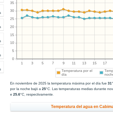
35
30
s
25
s
20
15
s
10
5
s
0
1
3
5
7
9
11
13
15
17
s
Temperatura por el
Tempe
día
noch
En noviembre de 2025 la temperatura máxima por el día fue
31
por la noche bajó a
25
°C. Las temperaturas medias durante nov
e
25.6
°C, respectivamente.
Temperatura del agua en Cabim