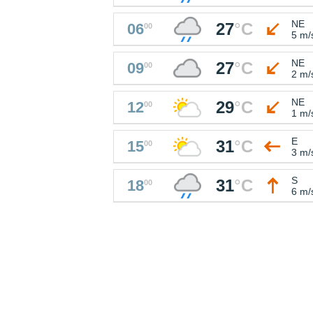
NE
27
°
C
06
00
5 m/
NE
27
°
C
09
00
2 m/
NE
29
°
C
12
00
1 m/
E
31
°
C
15
00
3 m/
S
31
°
C
18
00
6 m/