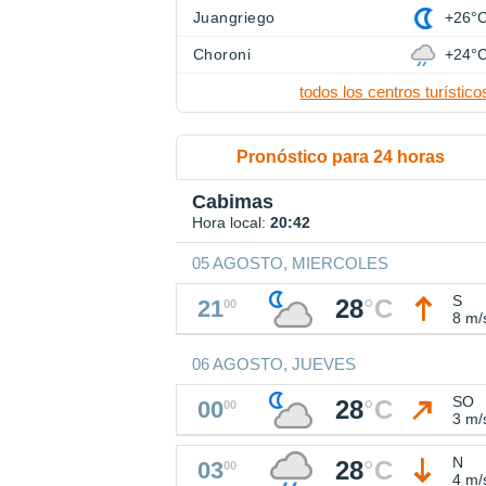
Juangriego
+26°
Choroni
+24°
todos los centros turístico
Pronóstico para 24 horas
Cabimas
Hora local:
20:42
05 AGOSTO, MIERCOLES
S
28
°
C
21
00
8 m/
06 AGOSTO, JUEVES
SO
28
°
C
00
00
3 m/
N
28
°
C
03
00
4 m/