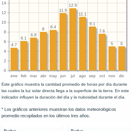
14
12.9
11.9
12
11.1
10
9.1
8.4
8
7.6
8
6.8
6.1
6
5
5
4.7
4
2
0
ene
feb
mar
abr
may
jun
jul
ago
sep
oct
nov
dic
Este gráfico muestra la cantidad promedio de horas por día durante
las cuales la luz solar directa llega a la superficie de la tierra. En este
indicador influyen la duración del día y la nubosidad durante el día.
* Los gráficos anteriores muestran los datos meteorológicos
promedio recopilados en los últimos tres años.
Budva
Budva