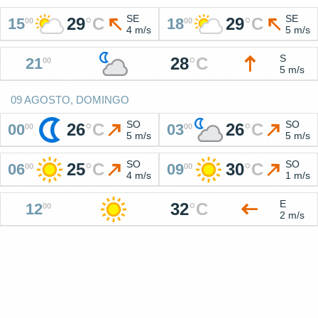
SE
SE
29
°
C
29
°
C
15
18
00
00
4 m/s
5 m/s
S
28
°
C
21
00
5 m/s
09 AGOSTO, DOMINGO
SO
SO
26
°
C
26
°
C
00
03
00
00
5 m/s
5 m/s
SO
SO
25
°
C
30
°
C
06
09
00
00
4 m/s
1 m/s
E
32
°
C
12
00
2 m/s