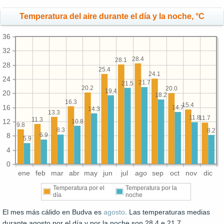
Temperatura del aire durante el día y la noche, °C
36
32
28.4
28.1
28
25.4
24.1
24
21.7
21.5
20.2
20.0
19.4
20
18.2
16.3
15.4
16
14.7
14.3
13.3
11.8
11.7
11.3
12
10.8
9.8
8.3
8.2
6.9
8
5.9
4
0
ene
feb
mar
abr
may
jun
jul
ago
sep
oct
nov
dic
Temperatura por el
Temperatura por la
día
noche
El mes más cálido en Budva es
agosto
. Las temperaturas medias
durante agosto por el día y por la noche son 28.4 e 21.7,