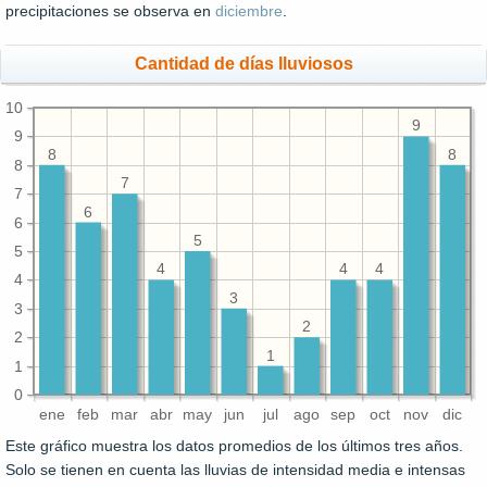
precipitaciones se observa en
diciembre
.
Cantidad de días lluviosos
10
9
9
8
8
8
7
7
6
6
5
5
4
4
4
4
3
3
2
2
1
1
0
ene
feb
mar
abr
may
jun
jul
ago
sep
oct
nov
dic
Este gráfico muestra los datos promedios de los últimos tres años.
Solo se tienen en cuenta las lluvias de intensidad media e intensas