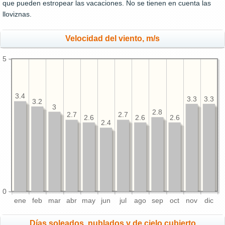
que pueden estropear las vacaciones. No se tienen en cuenta las
lloviznas.
Velocidad del viento, m/s
5
3.4
3.3
3.3
3.2
3
2.8
2.7
2.7
2.6
2.6
2.6
2.4
0
ene
feb
mar
abr
may
jun
jul
ago
sep
oct
nov
dic
Días soleados, nublados y de cielo cubierto