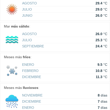
AGOSTO
29.4
°C
JULIO
29.0
°C
JUNIO
26.0
°C
Mar
más cálido
:
AGOSTO
26.0
°C
JULIO
25.3
°C
SEPTIEMBRE
24.4
°C
Meses más
fríos
:
ENERO
9.5
°C
FEBRERO
10.8
°C
DICIEMBRE
11.3
°C
Meses más
lluviosos
:
NOVIEMBRE
8
días
DICIEMBRE
7
días
ENERO
7
días