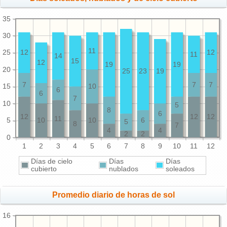
35
30
11
25
12
12
11
14
15
12
19
19
20
25
23
19
7
7
7
15
10
6
6
7
10
5
8
6
12
12
12
11
5
10
10
6
5
8
7
4
4
2
2
0
1
2
3
4
5
6
7
8
9
10
11
12
Días de cielo
Días
Días
cubierto
nublados
soleados
Promedio diario de horas de sol
16