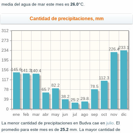
media del agua de mar este mes es
26.0
°C.
Cantidad de precipitaciones, mm
312
273
233.1
226.4
234
195
145.6
156
141.3
140.4
112.3
117
82.2
78.5
78
65.7
38.2
29.8
39
25.2
0
ene
feb
mar
abr
may
jun
jul
ago
sep
oct
nov
dic
La menor cantidad de precipitaciones en Budva cae en
julio
. El
promedio para este mes es de
25.2
mm. La mayor cantidad de