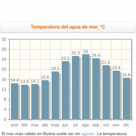
Temperatura del agua de mar, °C
32
28
26
25.3
24.4
23.2
24
21.6
19.4
19.1
20
16.6
15.6
16
14.4
14.1
13.8
12
8
4
0
ene
feb
mar
abr
may
jun
jul
ago
sep
oct
nov
dic
El mar más cálido en Budva suele ser en
agosto
. La temperatura