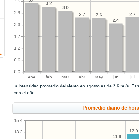
3.4
3.4
3.5
3.2
3.2
3.0
3.0
2.9
2.7
2.7
2.7
2.7
2.6
2.6
2.4
2.4
2.3
1.7
1.2
s
0.6
0.0
ene
feb
mar
abr
may
jun
jul
La intensidad promedio del viento en agosto es de
2.6 m./s.
Este
todo el año.
Promedio diario de hora
15.4
12.9
12.9
13.2
11.9
11.9