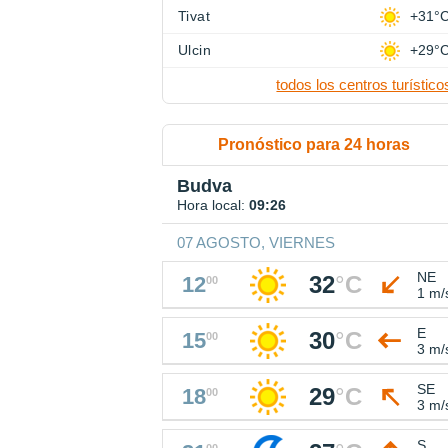
Tivat
+31°
Ulcin
+29°
todos los centros turístico
Pronóstico para 24 horas
Budva
Hora local:
09:26
07 AGOSTO, VIERNES
NE
32
°
C
12
00
1 m/
E
30
°
C
15
00
3 m/
SE
29
°
C
18
00
3 m/
S
00