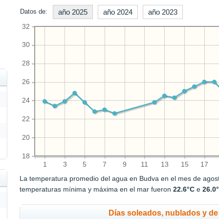
Datos de:
año 2025
año 2024
año 2023
32
30
28
26
24
22
20
18
1
3
5
7
9
11
13
15
17
La temperatura promedio del agua en Budva en el mes de agos
temperaturas mínima y máxima en el mar fueron
22.6°C
e
26.0
Días soleados, nublados y de 