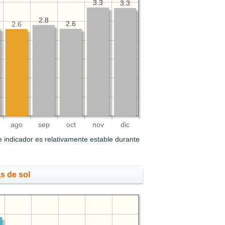
3.3
3.3
3.3
3.3
2.8
2.8
2.6
2.6
2.6
ago
sep
oct
nov
dic
 indicador es relativamente estable durante
s de sol