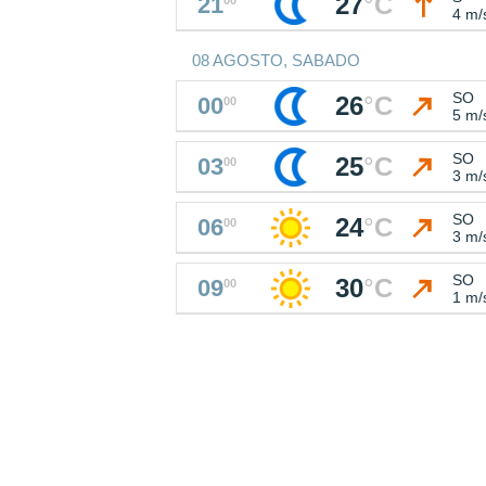
27
°
C
21
4 m/
08 AGOSTO, SABADO
SO
26
°
C
00
00
5 m/
SO
25
°
C
03
00
3 m/
SO
24
°
C
06
00
3 m/
SO
30
°
C
09
00
1 m/