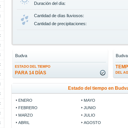
Duración del día:
C
Cantidad de días lluviosos:
C
Cantidad de precipitaciones:
C
C
C
C
Budva
Budva
C
TEM
ESTADO DEL TIEMPO
PARA 14 DÍAS
DEL A
C
C
Estado del tiempo en Budv
C
ENERO
MAYO
C
FEBRERO
JUNIO
C
MARZO
JULIO
ABRIL
AGOSTO
C