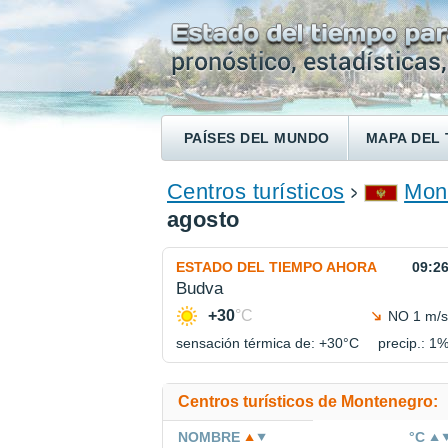
PAÍSES DEL MUNDO
MAPA DEL 
ENCONTRAR UN HOTEL
Centros turísticos
Mon
agosto
ESTADO DEL TIEMPO AHORA
09:2
Budva
+30
°C
NO 1 m/s
sensación térmica de: +30°
C
precip.: 1
Centros turísticos de Montenegro:
NOMBRE
°C