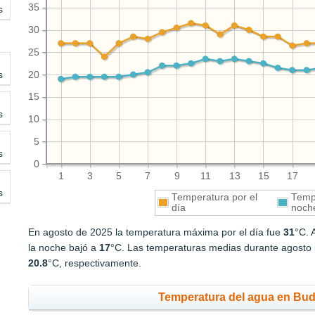
35
s
30
25
s
20
15
s
10
5
s
0
1
3
5
7
9
11
13
15
17
s
Temperatura por el
Tempe
día
noch
En agosto de 2025 la temperatura máxima por el día fue
31
°C. 
la noche bajó a
17
°C. Las temperaturas medias durante agosto p
20.8
°C, respectivamente.
Temperatura del agua en Bud