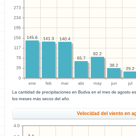
273
234
195
145.6
145.6
156
141.3
141.3
140.4
140.4
117
82.2
82.2
78
65.7
65.7
38.2
38.2
39
25.2
25.2
0
ene
feb
mar
abr
may
jun
jul
La cantidad de precipitaciones en Budva en el mes de agosto e
los meses más secos del año.
Velocidad del viento en a
4.0