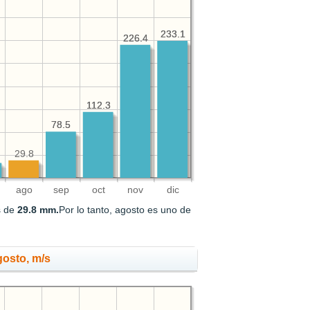
233.1
233.1
226.4
226.4
112.3
112.3
78.5
78.5
29.8
ago
sep
oct
nov
dic
s de
29.8 mm.
Por lo tanto, agosto es uno de
gosto, m/s