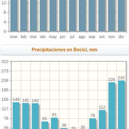
12
8
4
0
ene
feb
mar
abr
may
jun
jul
ago
sep
oct
nov
dic
Precipitaciones en Becici, mm
312
273
233
226
234
195
156
144
141
140
112
117
81
78
78
65
38
30
39
25