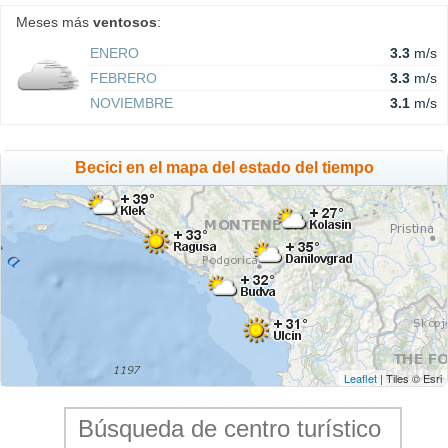
Meses más
ventosos
:
ENERO
3.3
m/s
FEBRERO
3.3
m/s
NOVIEMBRE
3.1
m/s
Becici en el mapa del estado del tiempo
Leaflet
| Tiles © Esri