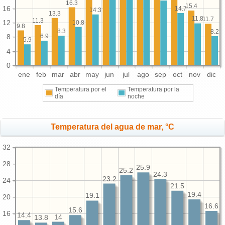
16.3
15.4
16
14.7
14.3
13.3
11.8
11.7
11.3
12
10.8
9.8
8.3
8.2
6.9
8
5.9
4
0
ene
feb
mar
abr
may
jun
jul
ago
sep
oct
nov
dic
Temperatura por el
Temperatura por la
día
noche
Temperatura del agua de mar, °C
32
28
25.9
25.2
24.3
23.2
24
21.5
19.4
19.1
20
16.6
15.6
16
14.4
14
13.8