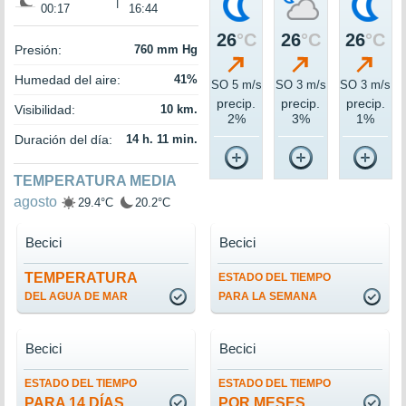
|
00:17
16:44
26
°C
26
°C
26
°C
Presión:
760 mm Hg
Humedad del aire:
41%
SO 5 m/s
SO 3 m/s
SO 3 m/s
precip.
precip.
precip.
Visibilidad:
10 km.
2%
3%
1%
Duración del día:
14 h. 11 min.
TEMPERATURA MEDIA
agosto
29.4°C
20.2°C
Becici
Becici
TEMPERATURA
ESTADO DEL TIEMPO
DEL AGUA DE MAR
PARA LA SEMANA
Becici
Becici
ESTADO DEL TIEMPO
ESTADO DEL TIEMPO
PARA 14 DÍAS
POR MESES