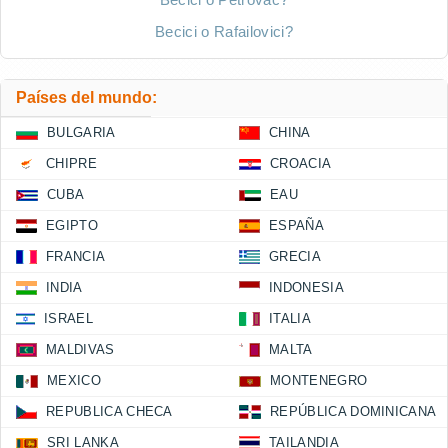
Becici o Rafailovici?
Países del mundo:
BULGARIA
CHINA
CHIPRE
CROACIA
CUBA
EAU
EGIPTO
ESPAÑA
FRANCIA
GRECIA
INDIA
INDONESIA
ISRAEL
ITALIA
MALDIVAS
MALTA
MEXICO
MONTENEGRO
REPUBLICA CHECA
REPÚBLICA DOMINICANA
SRI LANKA
TAILANDIA