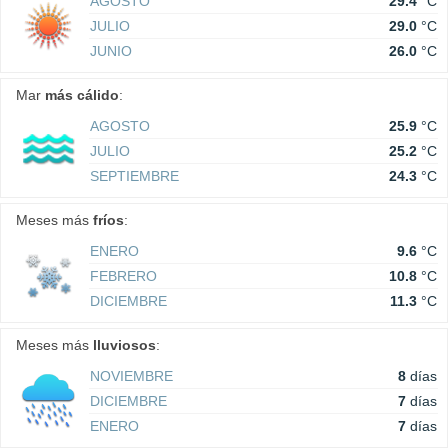
AGOSTO
29.4
°C
JULIO
29.0
°C
JUNIO
26.0
°C
Mar
más cálido
:
AGOSTO
25.9
°C
JULIO
25.2
°C
SEPTIEMBRE
24.3
°C
Meses más
fríos
:
ENERO
9.6
°C
FEBRERO
10.8
°C
DICIEMBRE
11.3
°C
Meses más
lluviosos
:
NOVIEMBRE
8
días
DICIEMBRE
7
días
ENERO
7
días