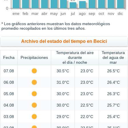
0
ene
feb
mar
abr
may
jun
jul
ago
sep
oct
nov
dic
* Los gráficos anteriores muestran los datos meteorológicos
promedio recopilados en los últimos tres años.
Archivo del estado del tiempo en Becici
Temperatura del aire
Temperatura
Fecha
Precipitaciones
durante
del agua de
el día / noche
mar
07.08
30.5°C
23.0°C
26.5°C
06.08
31.0°C
23.0°C
26.4°C
05.08
30.0°C
23.0°C
26.3°C
04.08
30.0°C
22.5°C
25.7°C
03.08
29.0°C
22.0°C
25.4°C