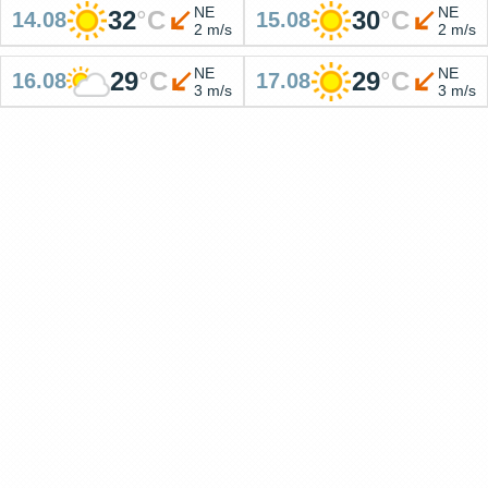
NE
NE
32
°
C
30
°
C
14.08
15.08
2 m/s
2 m/s
NE
NE
29
°
C
29
°
C
16.08
17.08
3 m/s
3 m/s