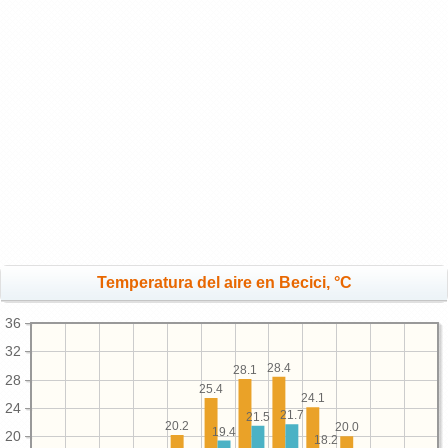
Temperatura del aire en Becici, °C
36
32
28.4
28.1
28
25.4
24.1
24
21.7
21.5
20.2
20.0
19.4
20
18.2