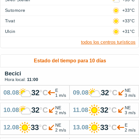
Sutomore
+33°C
Tivat
+33°C
Ulcin
+31°C
todos los centros turísticos
Estado del tiempo para 10 días
Becici
Hora local:
11:00
E
NE
32
°
C
32
°
C
08.08
09.08
1 m/s
3 m/s
NE
NE
32
°
C
32
°
C
10.08
11.08
2 m/s
3 m/s
NE
E
33
°
C
33
°
C
12.08
13.08
2 m/s
2 m/s