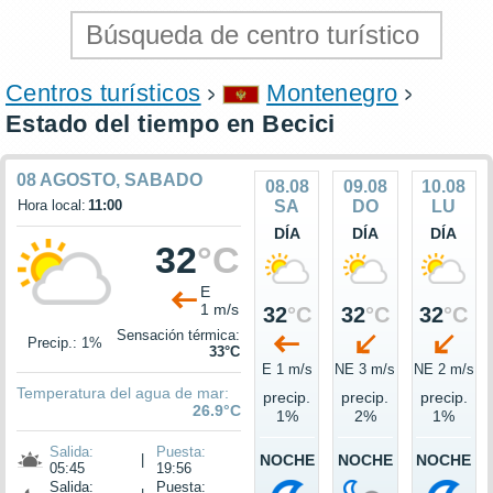
Centros turísticos
Montenegro
Estado del tiempo en Becici
08 AGOSTO, SABADO
08.08
09.08
10.08
Hora local:
11:00
SA
DO
LU
DÍA
DÍA
DÍA
32
°C
E
1 m/s
32
°C
32
°C
32
°C
Sensación térmica:
Precip.: 1%
33°C
E 1 m/s
NE 3 m/s
NE 2 m/s
Temperatura del agua de mar:
precip.
precip.
precip.
26.9°C
1%
2%
1%
Salida:
Puesta:
|
NOCHE
NOCHE
NOCHE
05:45
19:56
Salida:
Puesta: