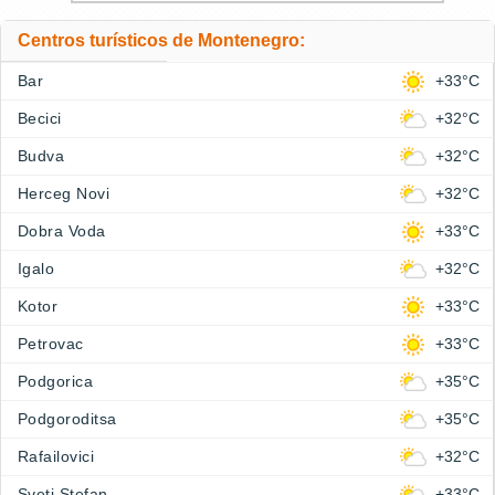
Centros turísticos de Montenegro:
Bar
+33°C
Becici
+32°C
Budva
+32°C
Herceg Novi
+32°C
Dobra Voda
+33°C
Igalo
+32°C
Kotor
+33°C
Petrovac
+33°C
Podgorica
+35°C
Podgoroditsa
+35°C
Rafailovici
+32°C
Sveti Stefan
+33°C