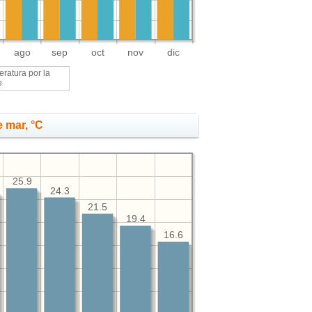
ago
sep
oct
nov
dic
ratura por la
e
 mar, °C
25.9
24.3
21.5
19.4
16.6