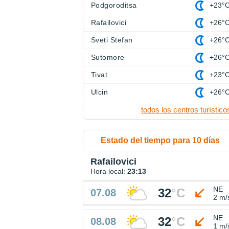
Podgoroditsa
+23°
Rafailovici
+26°
Sveti Stefan
+26°
Sutomore
+26°
Tivat
+23°
Ulcin
+26°
todos los centros turístico
Estado del tiempo para 10 días
Rafailovici
Hora local:
23:13
NE
32
°
C
07.08
2 m/
NE
32
°
C
08.08
1 m/