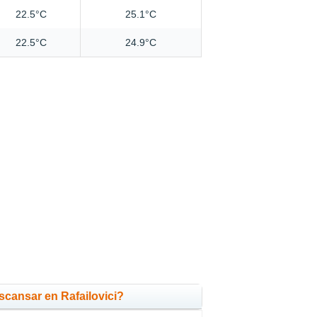
22.5°C
25.1°C
22.5°C
24.9°C
cansar en Rafailovici?