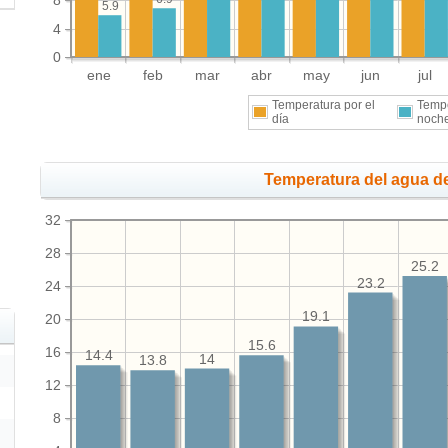
8
5.9
4
0
ene
feb
mar
abr
may
jun
jul
Temperatura por el
Tempe
día
noch
Temperatura del agua de
32
28
25.2
23.2
24
19.1
20
15.6
16
14.4
14
13.8
12
8