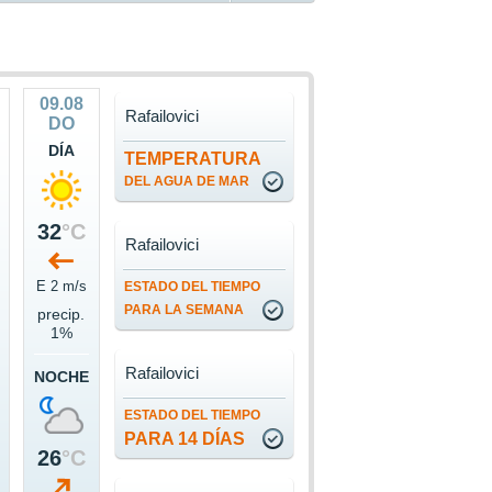
09.08
Rafailovici
DO
DÍA
TEMPERATURA
DEL AGUA DE MAR
32
°C
Rafailovici
s
E 2 m/s
ESTADO DEL TIEMPO
PARA LA SEMANA
precip.
1%
Rafailovici
NOCHE
ESTADO DEL TIEMPO
PARA 14 DÍAS
26
°C