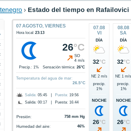
tenegro
Estado del tiempo en Rafailovici
07 AGOSTO, VIERNES
07.08
08.08
Hora local:
23:13
VI
SA
DÍA
DÍA
26
°C
C
C
SO
4 m/s
32
°C
32
°C
C
Precip.: 1%
Sensación térmica:
26°C
C
NE 2 m/s
NE 1 m/
Temperatura del agua de mar:
26.5°C
precip.
precip.
C
1%
1%
C
Salida:
05:45
|
Puesta:
19:56
NOCHE
NOCHE
Salida: 00:17
|
Puesta: 16:44
C
C
Presión:
758 mm Hg
26
°C
26
°C
C
Humedad del aire:
46%