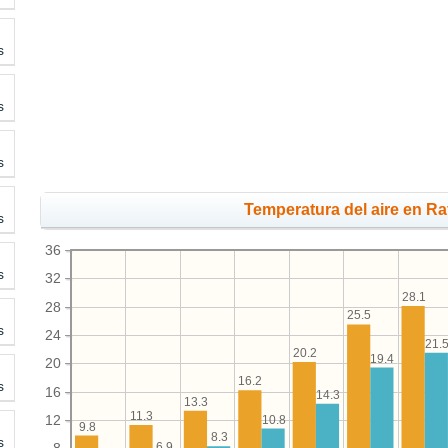
s
s
s
Temperatura del aire en Raf
s
36
s
32
28.1
28
25.5
s
24
21.
20.2
19.4
20
16.2
s
16
14.3
13.3
11.3
12
10.8
9.8
8.3
s
6.9