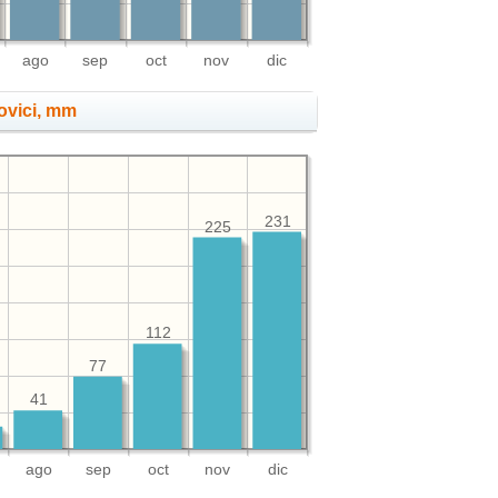
ago
sep
oct
nov
dic
lovici, mm
231
225
112
77
41
ago
sep
oct
nov
dic