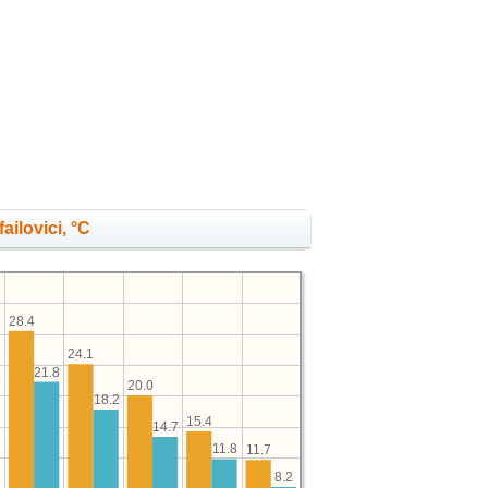
ailovici, °C
28.4
24.1
21.8
5
20.0
18.2
15.4
14.7
11.8
11.7
8.2