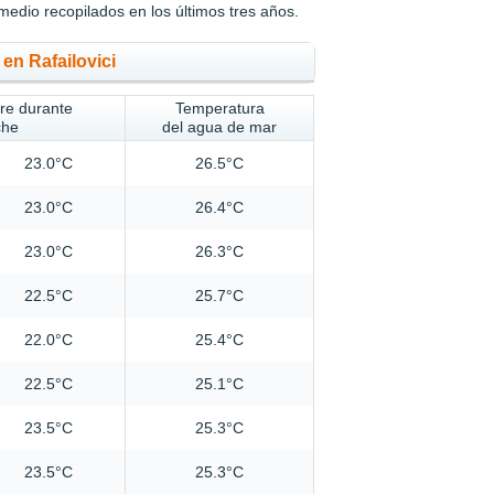
medio recopilados en los últimos tres años.
en Rafailovici
ire durante
Temperatura
che
del agua de mar
23.0°C
26.5°C
23.0°C
26.4°C
23.0°C
26.3°C
22.5°C
25.7°C
22.0°C
25.4°C
22.5°C
25.1°C
23.5°C
25.3°C
23.5°C
25.3°C