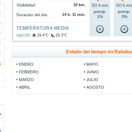
C
Visibilidad:
10 km.
SO 4 m/s
SO 5 m/
precip.
precip.
C
Duración del día:
14 h. 11 min.
1%
3%
C
TEMPERATURA MEDIA
C
agosto
29.4°C
20.3°C
C
Estado del tiempo en Rafailo
C
s
ENERO
MAYO
FEBRERO
JUNIO
MARZO
JULIO
ABRIL
AGOSTO
s
s