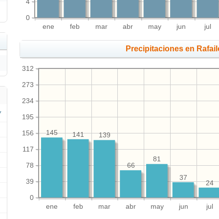
4
0
ene
feb
mar
abr
may
jun
jul
Precipitaciones en Rafai
312
273
234
195
156
145
141
139
117
81
78
66
37
39
24
0
ene
feb
mar
abr
may
jun
jul