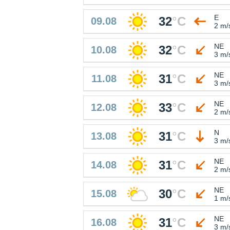
E
32
°
C
09.08
2 m/
NE
32
°
C
10.08
3 m/
NE
31
°
C
11.08
3 m/
NE
33
°
C
12.08
2 m/
N
31
°
C
13.08
3 m/
NE
31
°
C
14.08
2 m/
NE
30
°
C
15.08
1 m/
NE
31
°
C
16.08
3 m/