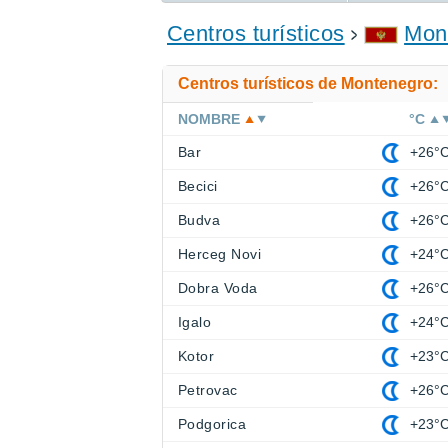
ENCONTRAR UN HOTEL
Centros turísticos
Mon
Centros turísticos de Montenegro:
NOMBRE
°C
Bar
+26°
Becici
+26°
Budva
+26°
Herceg Novi
+24°
Dobra Voda
+26°
Igalo
+24°
Kotor
+23°
Petrovac
+26°
Podgorica
+23°