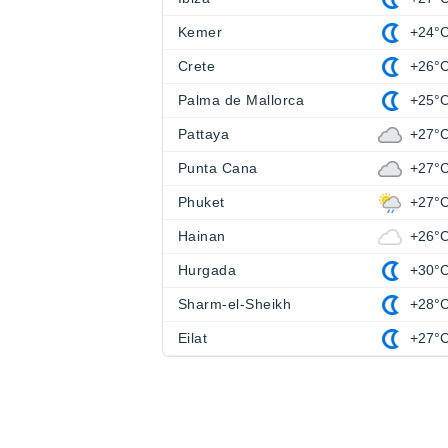
Kemer
+24°
Crete
+26°
Palma de Mallorca
+25°
Pattaya
+27°
Punta Cana
+27°
Phuket
+27°
Hainan
+26°
Hurgada
+30°
Sharm-el-Sheikh
+28°
Eilat
+27°