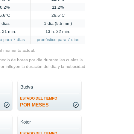
10.2%
11.2%
6.6°C
26.5°C
 días
1 día (5.5 mm)
. 31 min.
13 h. 22 min.
o para 7 días
pronóstico para 7 días
 el momento actual.
medio de horas por día durante las cuales la
ador influyen la duración del día y la nubosidad
Budva
ESTADO DEL TIEMPO
POR MESES
Kotor
ESTADO DEL TIEMPO