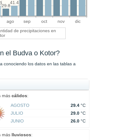
41.4
3
29.8
ago
sep
oct
nov
dic
ntidad de precipitaciones en
tor
n el Budva o Kotor?
a conociendo los datos en las tablas a
s más
cálidos
:
AGOSTO
29.4
°C
JULIO
29.0
°C
JUNIO
26.0
°C
s más
lluviosos
: