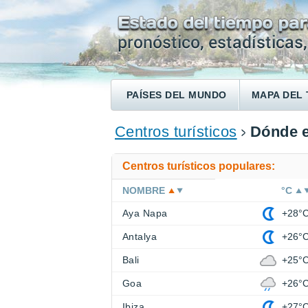
PAÍSES DEL MUNDO
MAPA DEL 
ENCONTRAR UN HOTEL
Centros turísticos
Dónde e
Centros turísticos populares:
NOMBRE
°C
Aya Napa
+28°
Antalya
+26°
Bali
+25°
Goa
+26°
Ibiza
+27°