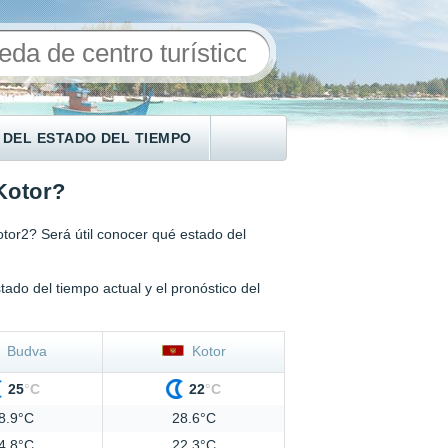
 DEL ESTADO DEL TIEMPO
Kotor?
or2? Será útil conocer qué estado del
ado del tiempo actual y el pronóstico del
Budva
Kotor
25
°
C
22
°
C
8.9°C
28.6°C
4.8°C
22.3°C