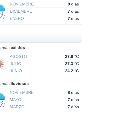
NOVIEMBRE
8
días
DICIEMBRE
7
días
ENERO
7
días
s más
cálidos
:
AGOSTO
27.8
°C
JULIO
27.3
°C
JUNIO
24.2
°C
s más
lluviosos
:
NOVIEMBRE
8
días
MAYO
7
días
MARZO
7
días