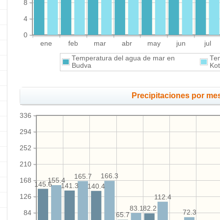
8
4
0
ene
feb
mar
abr
may
jun
jul
Temperatura del agua de mar en
Te
Budva
Kot
Precipitaciones por m
336
294
252
210
166.3
165.7
168
155.4
145.6
141.3
140.4
126
112.4
83.1
82.2
72.3
84
65.7