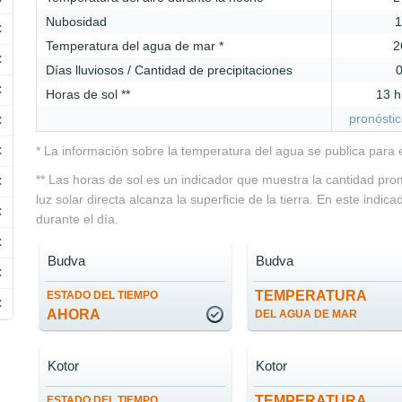
Nubosidad
C
Temperatura del agua de mar *
2
C
Días lluviosos / Cantidad de precipitaciones
0
C
Horas de sol **
13 h
pronóstic
C
C
* La información sobre la temperatura del agua se publica para
** Las horas de sol es un indicador que muestra la cantidad pro
C
luz solar directa alcanza la superficie de la tierra. En este indic
C
durante el día.
C
Budva
Budva
C
TEMPERATURA
ESTADO DEL TIEMPO
C
AHORA
DEL AGUA DE MAR
Kotor
Kotor
TEMPERATURA
ESTADO DEL TIEMPO