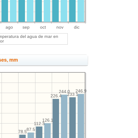
ago
sep
oct
nov
dic
mperatura del agua de mar en
or
eses, mm
246.9
244.0
233.1
226.4
126.1
112.3
87.5
78.5