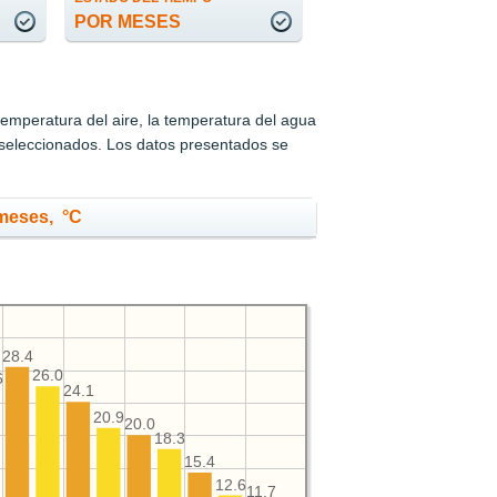
POR MESES
temperatura del aire, la temperatura del agua
s seleccionados. Los datos presentados se
 meses, °C
28.4
26.0
6
24.1
20.9
20.0
18.3
15.4
12.6
11.7