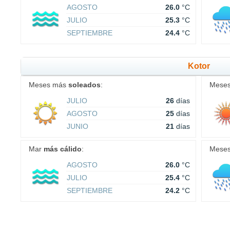
AGOSTO
26.0
°C
JULIO
25.3
°C
SEPTIEMBRE
24.4
°C
Kotor
Meses más
soleados
:
Mese
JULIO
26
días
AGOSTO
25
días
JUNIO
21
días
Mar
más cálido
:
Mese
AGOSTO
26.0
°C
JULIO
25.4
°C
SEPTIEMBRE
24.2
°C