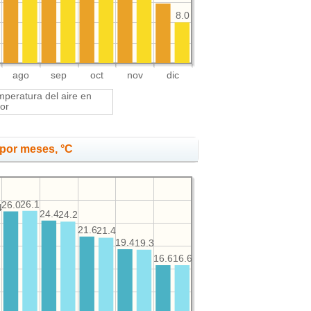
8.0
ago
sep
oct
nov
dic
peratura del aire en
or
por meses, °C
26.1
26.0
4
24.4
24.2
21.6
21.4
19.4
19.3
16.6
16.6