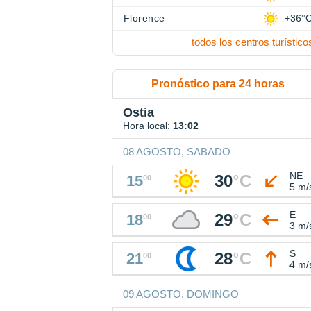
Florence
+36°
todos los centros turístico
Pronóstico para 24 horas
Ostia
Hora local:
13:02
08 AGOSTO, SABADO
NE
30
°
C
15
00
5 m/
E
29
°
C
18
00
3 m/
S
28
°
C
21
00
4 m/
09 AGOSTO, DOMINGO