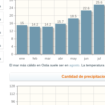
28
25.6
s
24
22.6
20
18.5
s
15.7
15
16
14.2
14.2
12
s
8
s
4
0
ene
feb
mar
abr
may
jun
jul
s
El mar más cálido en Ostia suele ser en
agosto
. La temperatur
Cantidad de precipitaci
128
112
96