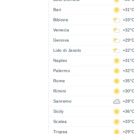
Bari
+31°
Bibione
+33°
Venecia
+32°
Genova
+29°
Lido di Jesolo
+32°
Naples
+31°
Palermo
+32°
Rome
+35°
Rímini
+30°
Sanremo
+28°
Sicily
+36°
Scalea
+33°
Tropea
+29°