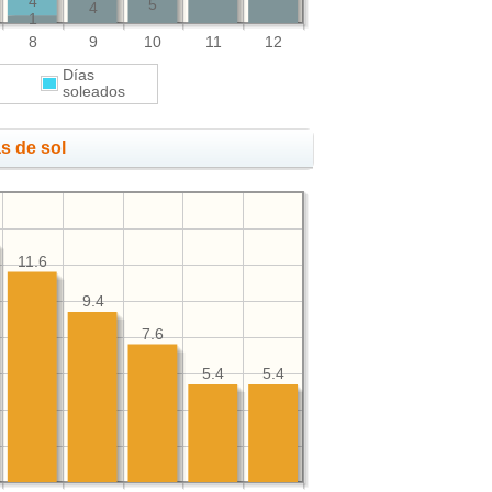
4
5
4
1
8
9
10
11
12
Días
s
soleados
s de sol
11.6
9.4
7.6
5.4
5.4