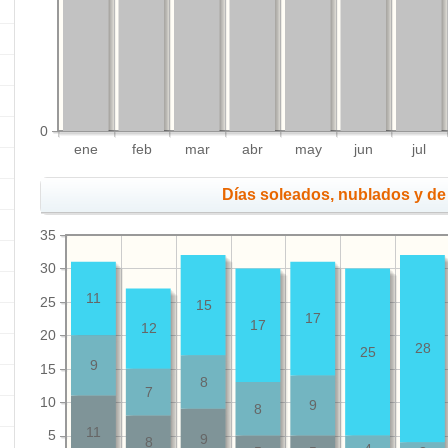
0
ene
feb
mar
abr
may
jun
jul
Días soleados, nublados y de 
35
30
11
25
15
17
17
12
20
28
25
9
15
8
7
10
9
8
11
5
9
8