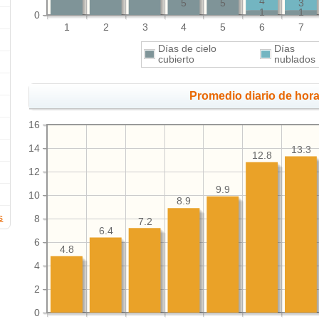
4
5
5
3
1
1
0
1
2
3
4
5
6
7
Días de cielo
Días
cubierto
nublado
Promedio diario de hora
16
14
13.3
12.8
12
9.9
10
8.9
s
8
7.2
6.4
6
4.8
4
2
0