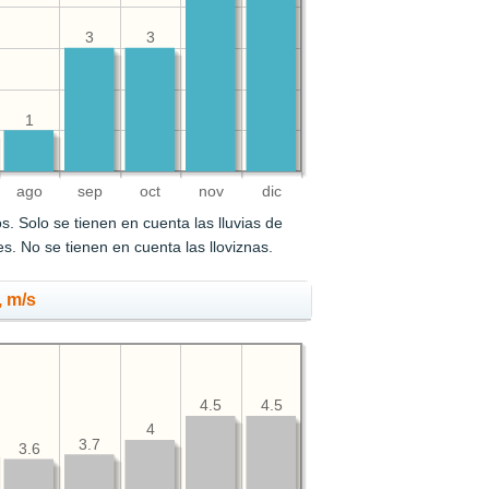
3
3
1
ago
sep
oct
nov
dic
s. Solo se tienen en cuenta las lluvias de
. No se tienen en cuenta las lloviznas.
, m/s
4.5
4.5
4
3.7
3.6