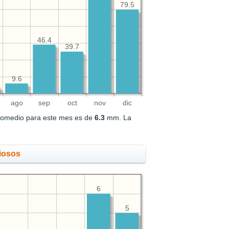
79.5
46.4
39.7
9.6
ago
sep
oct
nov
dic
promedio para este mes es de
6.3
mm. La
viosos
6
5