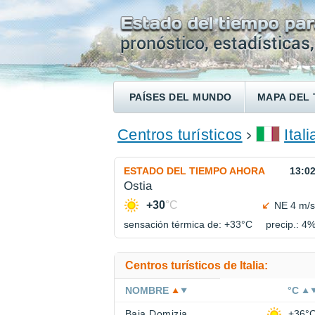
PAÍSES DEL MUNDO
MAPA DEL 
ENCONTRAR UN HOTEL
Centros turísticos
Itali
ESTADO DEL TIEMPO AHORA
13:0
Ostia
+30
°C
NE 4 m/s
sensación térmica de: +33°
C
precip.: 4
Centros turísticos de Italia:
NOMBRE
°C
Baia Domizia
+36°