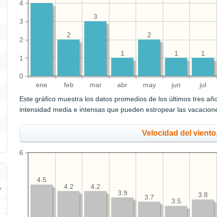
4
3
3
2
2
2
1
1
1
1
0
ene
feb
mar
abr
may
jun
jul
Este gráfico muestra los datos promedios de los últimos tres año
intensidad media e intensas que pueden estropear las vacaciones
Velocidad del viento
6
4.5
4.2
4.2
3.9
3.8
3.7
3.5