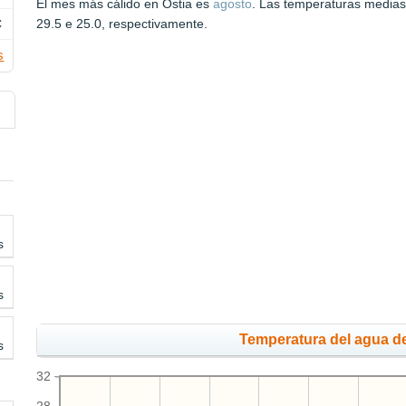
El mes más cálido en Ostia es
agosto
. Las temperaturas medias 
C
29.5 e 25.0, respectivamente.
s
s
s
Temperatura del agua de
s
32