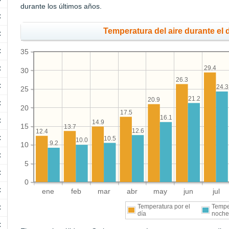
durante los últimos años.
C
Temperatura del aire durante el d
C
C
35
29.4
C
30
26.3
C
24.3
25
21.2
20.9
C
20
17.5
16.1
C
14.9
15
13.7
12.6
12.4
C
10.5
10.0
9.2
10
C
5
C
0
C
ene
feb
mar
abr
may
jun
jul
Temperatura por el
Tempe
C
día
noch
C