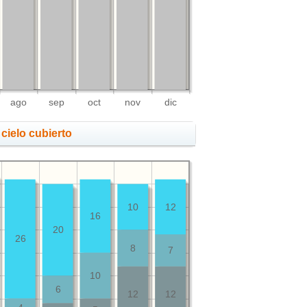
ago
sep
oct
nov
dic
cielo cubierto
10
12
16
20
26
8
7
10
6
12
12