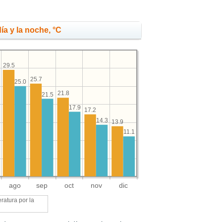
ía y la noche, °C
29.5
25.7
25.0
21.8
21.5
17.9
17.2
14.3
13.9
11.1
ago
sep
oct
nov
dic
ratura por la
e