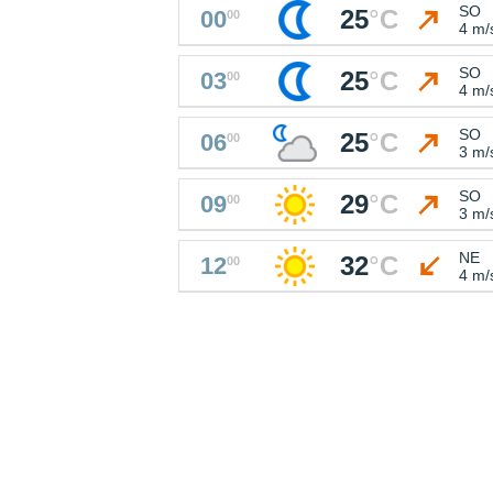
SO
25
°
C
00
00
4 m/
SO
25
°
C
03
00
4 m/
SO
25
°
C
06
00
3 m/
SO
29
°
C
09
00
3 m/
NE
32
°
C
12
00
4 m/