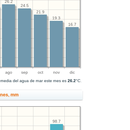
26.2
24.5
21.9
19.3
16.7
ago
sep
oct
nov
dic
a media del agua de mar este mes es
26.2
°C.
ones, mm
98.7