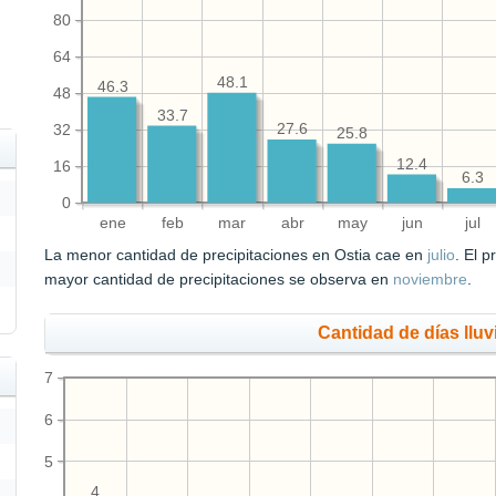
80
64
48.1
46.3
48
33.7
32
27.6
25.8
12.4
16
6.3
0
ene
feb
mar
abr
may
jun
jul
La menor cantidad de precipitaciones en Ostia cae en
julio
. El 
mayor cantidad de precipitaciones se observa en
noviembre
.
Cantidad de días llu
7
6
5
4