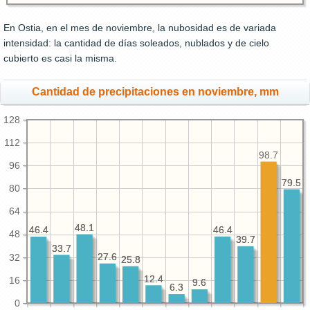
En Ostia, en el mes de noviembre, la nubosidad es de variada
intensidad: la cantidad de días soleados, nublados y de cielo
cubierto es casi la misma.
Cantidad de precipitaciones en noviembre, mm
128
112
98.7
96
79.5
79.5
80
64
48.1
48.1
46.4
46.4
46.4
46.4
48
39.7
39.7
33.7
33.7
27.6
27.6
32
25.8
25.8
12.4
12.4
16
9.6
9.6
6.3
6.3
0