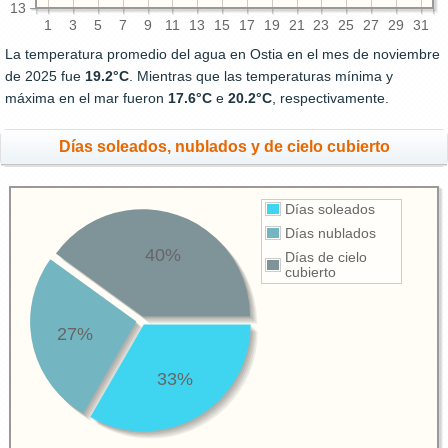
13
1
3
5
7
9
11
13
15
17
19
21
23
25
27
29
31
La temperatura promedio del agua en Ostia en el mes de noviembre
de 2025 fue
19.2°C
. Mientras que las temperaturas mínima y
máxima en el mar fueron
17.6°C
e
20.2°C
, respectivamente.
Días soleados, nublados y de cielo cubierto
Días soleados
Días nublados
40%
Días de cielo
cubierto
27%
33%