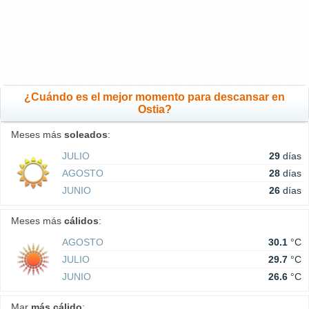
¿Cuándo es el mejor momento para descansar en
Ostia?
Meses más
soleados
:
JULIO
29
días
AGOSTO
28
días
JUNIO
26
días
Meses más
cálidos
:
AGOSTO
30.1
°C
JULIO
29.7
°C
JUNIO
26.6
°C
Mar
más cálido
: