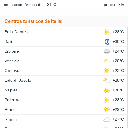
sensación térmica de: +31°
C
precip.: 8%
Centros turísticos de Italia:
Baia Domizia
+28°C
Bari
+30°C
Bibione
+24°C
Venecia
+28°C
Genova
+22°C
Lido di Jesolo
+28°C
Naples
+30°C
Palermo
+28°C
Rome
+29°C
Rímini
+27°C