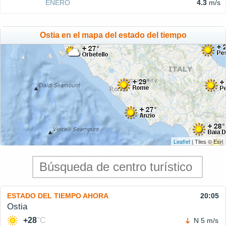
ENERO
4.3
m/s
Ostia en el mapa del estado del tiempo
Leaflet
| Tiles © Esri
ESTADO DEL TIEMPO AHORA
20:05
Ostia
+28
°C
N 5 m/s