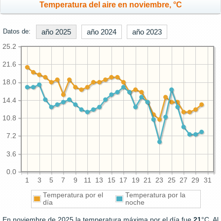
Temperatura del aire en noviembre, °C
Datos de:
año 2025
año 2024
año 2023
25.2
21.6
18.0
14.4
10.8
7.2
3.6
0.0
1
3
5
7
9
11
13
15
17
19
21
23
25
27
29
31
Temperatura por el
Temperatura por la
día
noche
En noviembre de 2025 la temperatura máxima por el día fue
21
°C. Al