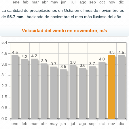
ene
feb
mar
abr
may
jun
jul
ago
sep
oct
nov
dic
La cantidad de precipitaciones en Ostia en el mes de noviembre es
de
98.7 mm.
, haciendo de noviembre el mes más lluvioso del año.
Velocidad del viento en noviembre, m/s
5.4
4.5
4.5
4.5
4.5
4.5
4.6
4.2
4.2
4.2
4.2
4.0
4.0
3.9
3.9
3.8
3.8
3.7
3.7
3.7
3.7
3.8
3.6
3.6
3.5
3.5
3.1
2.3
1.5
0.8
0.0
ene
feb
mar
abr
may
jun
jul
ago
sep
oct
nov
dic