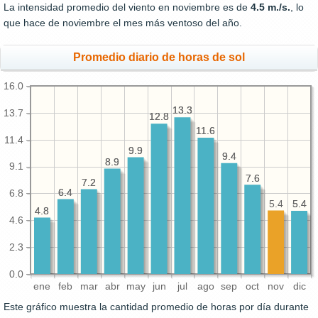
La intensidad promedio del viento en noviembre es de
4.5 m./s.
, lo
que hace de noviembre el mes más ventoso del año.
Promedio diario de horas de sol
16.0
13.3
13.3
13.7
12.8
12.8
11.6
11.6
11.4
9.9
9.9
9.4
9.4
8.9
8.9
9.1
7.6
7.6
7.2
7.2
6.4
6.4
6.8
5.4
5.4
5.4
4.8
4.8
4.6
2.3
0.0
ene
feb
mar
abr
may
jun
jul
ago
sep
oct
nov
dic
Este gráfico muestra la cantidad promedio de horas por día durante