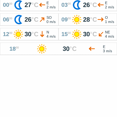
E
E
27
°
C
26
°
C
00
03
00
00
2 m/s
2 m/s
SO
O
26
°
C
28
°
C
06
09
00
00
0 m/s
1 m/s
N
NE
30
°
C
30
°
C
12
15
00
00
4 m/s
4 m/s
E
30
°
C
18
00
3 m/s