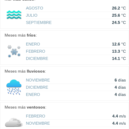
AGOSTO
26.2
°C
JULIO
25.6
°C
SEPTIEMBRE
24.5
°C
Meses más
fríos
:
ENERO
12.6
°C
FEBRERO
13.3
°C
DICIEMBRE
14.1
°C
Meses más
lluviosos
:
NOVIEMBRE
6
días
DICIEMBRE
4
días
ENERO
4
días
Meses más
ventosos
:
FEBRERO
4.4
m/s
NOVIEMBRE
4.4
m/s