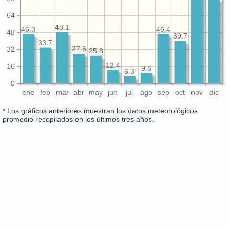
64
48.1
46.4
46.3
48
39.7
33.7
32
27.6
25.8
12.4
16
9.6
6.3
0
ene
feb
mar
abr
may
jun
jul
ago
sep
oct
nov
dic
* Los gráficos anteriores muestran los datos meteorológicos
promedio recopilados en los últimos tres años.