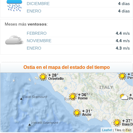
DICIEMBRE
4
días
ENERO
4
días
Meses más
ventosos
:
FEBRERO
4.4
m/s
NOVIEMBRE
4.4
m/s
ENERO
4.3
m/s
Ostia en el mapa del estado del tiempo
Leaflet
| Tiles © Esri