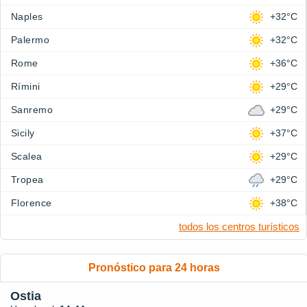
Naples
+32°C
Palermo
+32°C
Rome
+36°C
Rímini
+29°C
Sanremo
+29°C
Sicily
+37°C
Scalea
+29°C
Tropea
+29°C
Florence
+38°C
todos los centros turísticos
Pronóstico para 24 horas
Ostia