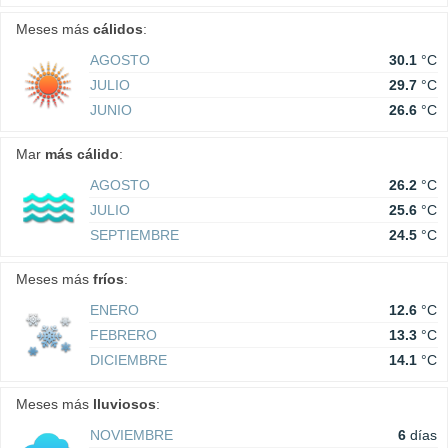
Meses más
cálidos
:
AGOSTO
30.1
°C
JULIO
29.7
°C
JUNIO
26.6
°C
Mar
más cálido
:
AGOSTO
26.2
°C
JULIO
25.6
°C
SEPTIEMBRE
24.5
°C
Meses más
fríos
:
ENERO
12.6
°C
FEBRERO
13.3
°C
DICIEMBRE
14.1
°C
Meses más
lluviosos
:
NOVIEMBRE
6
días