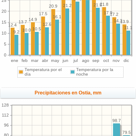
25
21.8
21.5
21.2
20.9
20
17.9
17.5
17.2
16.1
14.9
14.3
13.9
15
13.7
12.6
12.4
11.1
10.5
10.0
9.2
10
5
0
ene
feb
mar
abr
may
jun
jul
ago
sep
oct
nov
dic
Temperatura por el
Temperatura por la
día
noche
Precipitaciones en Ostia, mm
128
112
98.7
96
79.5
80