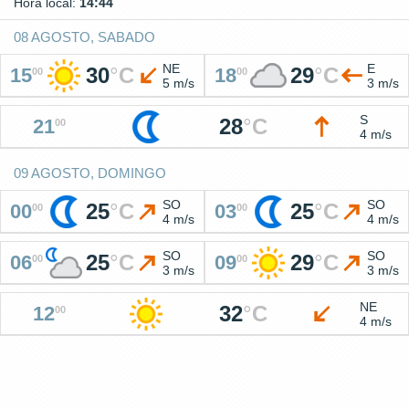
Hora local:
14:44
08 AGOSTO, SABADO
NE
E
30
°
C
29
°
C
15
18
00
00
5 m/s
3 m/s
S
28
°
C
21
00
4 m/s
09 AGOSTO, DOMINGO
SO
SO
25
°
C
25
°
C
00
03
00
00
4 m/s
4 m/s
SO
SO
25
°
C
29
°
C
06
09
00
00
3 m/s
3 m/s
NE
32
°
C
12
00
4 m/s