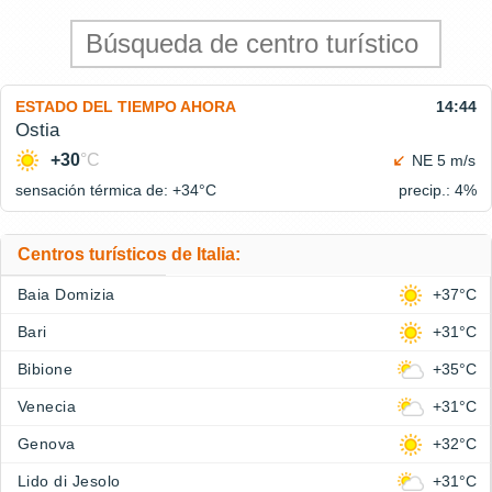
ESTADO DEL TIEMPO AHORA
14:44
Ostia
+30
°C
NE 5 m/s
sensación térmica de: +34°
C
precip.: 4%
Centros turísticos de Italia:
Baia Domizia
+37°C
Bari
+31°C
Bibione
+35°C
Venecia
+31°C
Genova
+32°C
Lido di Jesolo
+31°C