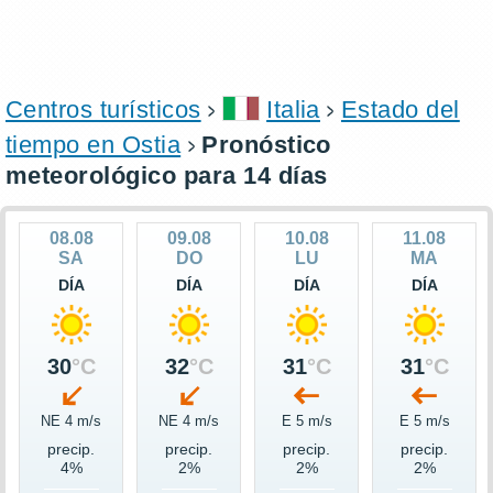
Centros turísticos
Italia
Estado del
tiempo en Ostia
Pronóstico
meteorológico para 14 días
08.08
09.08
10.08
11.08
SA
DO
LU
MA
DÍA
DÍA
DÍA
DÍA
30
°C
32
°C
31
°C
31
°C
NE 4 m/s
NE 4 m/s
E 5 m/s
E 5 m/s
precip.
precip.
precip.
precip.
4%
2%
2%
2%