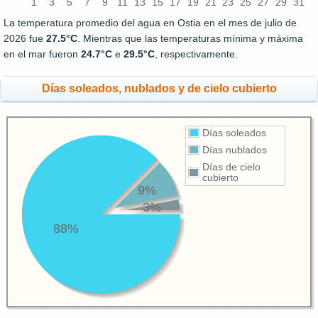
1
3
5
7
9
11
13
15
17
19
21
23
25
27
29
31
La temperatura promedio del agua en Ostia en el mes de julio de
2026 fue
27.5°C
. Mientras que las temperaturas mínima y máxima
en el mar fueron
24.7°C
e
29.5°C
, respectivamente.
Días soleados, nublados y de cielo cubierto
Días soleados
Días nublados
Días de cielo
cubierto
9%
3%
88%