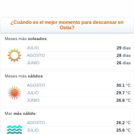
¿Cuándo es el mejor momento para descansar en
Ostia?
Meses más
soleados
:
JULIO
29
días
AGOSTO
28
días
JUNIO
26
días
Meses más
cálidos
:
AGOSTO
30.1
°C
JULIO
29.7
°C
JUNIO
26.6
°C
Mar
más cálido
:
AGOSTO
26.2
°C
JULIO
25.6
°C