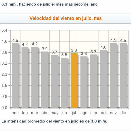
6.3 mm.
, haciendo de julio el mes más seco del año
Velocidad del viento en julio, m/s
5.4
4.5
4.5
4.5
4.5
4.5
4.5
4.6
4.2
4.2
4.2
4.2
4.0
4.0
3.9
3.9
3.8
3.7
3.7
3.7
3.7
3.8
3.6
3.6
3.5
3.5
3.1
2.3
1.5
0.8
0.0
ene
feb
mar
abr
may
jun
jul
ago
sep
oct
nov
dic
La intensidad promedio del viento en julio es de
3.8 m./s.