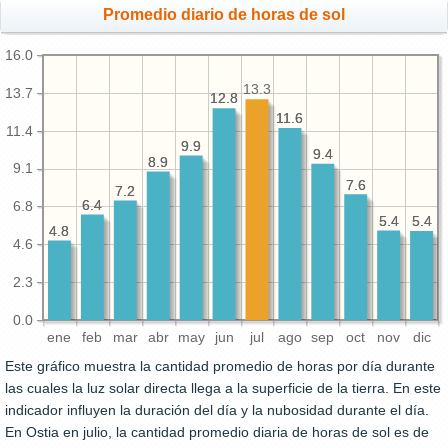
Promedio diario de horas de sol
16.0
13.3
13.7
12.8
12.8
11.6
11.6
11.4
9.9
9.9
9.4
9.4
8.9
8.9
9.1
7.6
7.6
7.2
7.2
6.4
6.4
6.8
5.4
5.4
5.4
5.4
4.8
4.8
4.6
2.3
0.0
ene
feb
mar
abr
may
jun
jul
ago
sep
oct
nov
dic
Este gráfico muestra la cantidad promedio de horas por día durante
las cuales la luz solar directa llega a la superficie de la tierra. En este
indicador influyen la duración del día y la nubosidad durante el día.
En Ostia en julio, la cantidad promedio diaria de horas de sol es de