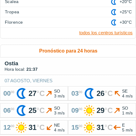
Scalea
+20°C
Tropea
+25°C
Florence
+30°C
todos los centros turísticos
Pronóstico para 24 horas
Ostia
Hora local:
21:37
07 AGOSTO, VIERNES
SO
SE
27
°
C
26
°
C
00
03
00
00
3 m/s
4 m/s
SO
SO
25
°
C
29
°
C
06
09
00
00
3 m/s
1 m/s
NE
E
31
°
C
31
°
C
12
15
00
00
4 m/s
5 m/s