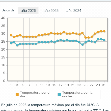
Datos de:
año 2026
año 2025
año 2024
40
35
30
25
20
15
10
5
0
1
3
5
7
9
11
13
15
17
19
21
23
25
27
29
31
Temperatura por el
Temperatura por la
día
noche
En julio de 2026 la temperatura máxima por el día fue
31
°C. Al
mismo tiempo, la temperatura mínima por la noche bajó a
22
°C. Las