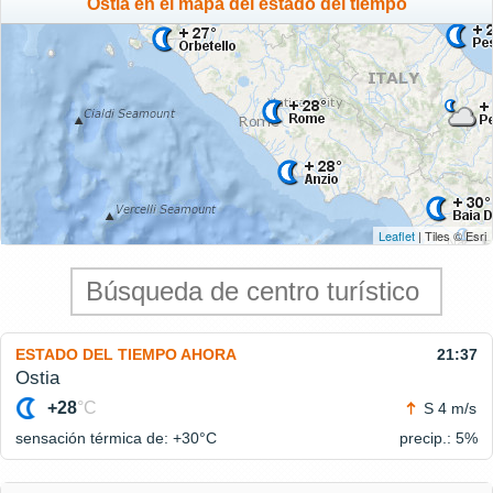
Ostia en el mapa del estado del tiempo
Leaflet
| Tiles © Esri
ESTADO DEL TIEMPO AHORA
21:37
Ostia
+28
°C
S 4 m/s
sensación térmica de: +30°
C
precip.: 5%