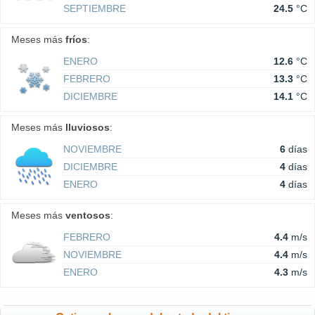
SEPTIEMBRE
24.5
°C
Meses más
fríos
:
ENERO
12.6
°C
FEBRERO
13.3
°C
DICIEMBRE
14.1
°C
Meses más
lluviosos
:
NOVIEMBRE
6
días
DICIEMBRE
4
días
ENERO
4
días
Meses más
ventosos
:
FEBRERO
4.4
m/s
NOVIEMBRE
4.4
m/s
ENERO
4.3
m/s