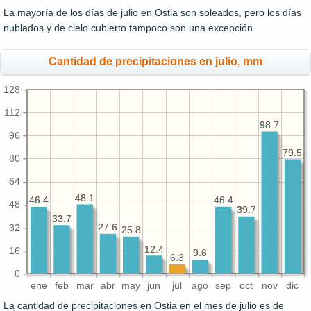
La mayoría de los días de julio en Ostia son soleados, pero los días
nublados y de cielo cubierto tampoco son una excepción.
Cantidad de precipitaciones en julio, mm
128
112
98.7
98.7
96
79.5
79.5
80
64
48.1
48.1
46.4
46.4
46.4
46.4
48
39.7
39.7
33.7
33.7
27.6
27.6
32
25.8
25.8
12.4
12.4
16
9.6
9.6
6.3
0
ene
feb
mar
abr
may
jun
jul
ago
sep
oct
nov
dic
La cantidad de precipitaciones en Ostia en el mes de julio es de