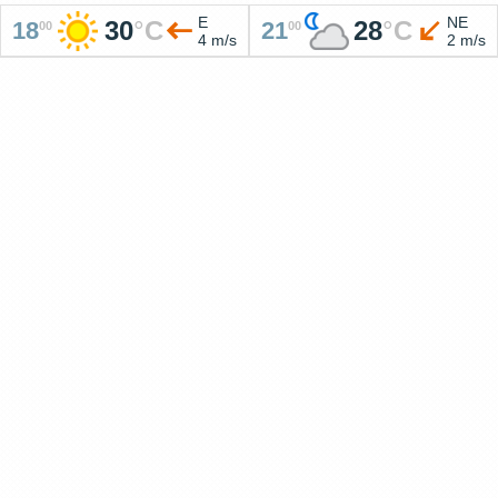
E
NE
30
°
C
28
°
C
18
21
00
00
4 m/s
2 m/s