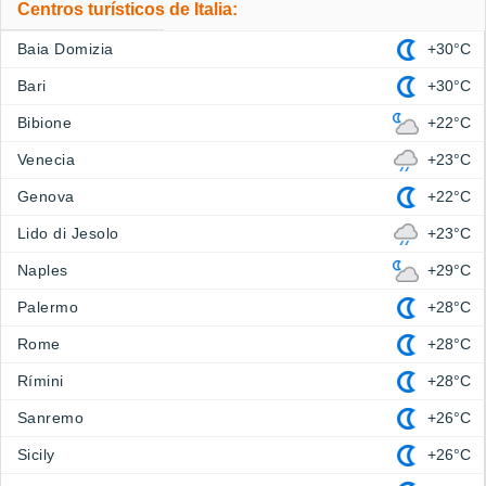
Centros turísticos de Italia:
Baia Domizia
+30°C
Bari
+30°C
Bibione
+22°C
Venecia
+23°C
Genova
+22°C
Lido di Jesolo
+23°C
Naples
+29°C
Palermo
+28°C
Rome
+28°C
Rímini
+28°C
Sanremo
+26°C
Sicily
+26°C