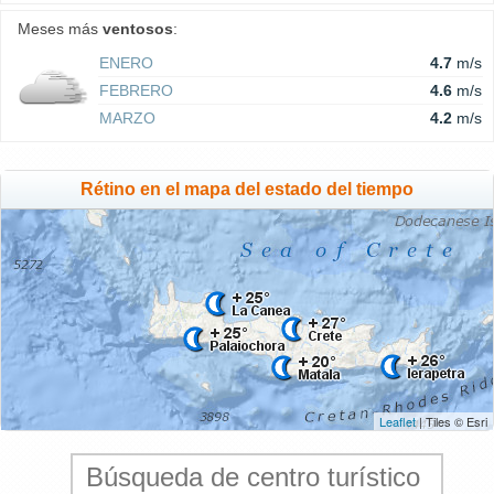
Meses más
ventosos
:
ENERO
4.7
m/s
FEBRERO
4.6
m/s
MARZO
4.2
m/s
Rétino en el mapa del estado del tiempo
Leaflet
| Tiles © Esri