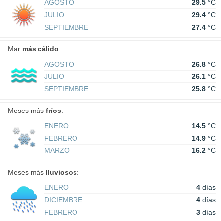
AGOSTO
29.5
°C
JULIO
29.4
°C
SEPTIEMBRE
27.4
°C
Mar
más cálido
:
AGOSTO
26.8
°C
JULIO
26.1
°C
SEPTIEMBRE
25.8
°C
Meses más
fríos
:
ENERO
14.5
°C
FEBRERO
14.9
°C
MARZO
16.2
°C
Meses más
lluviosos
:
ENERO
4
días
DICIEMBRE
4
días
FEBRERO
3
días