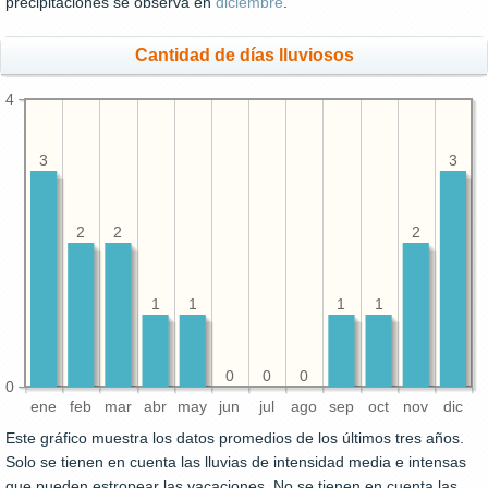
precipitaciones se observa en
diciembre
.
Cantidad de días lluviosos
4
3
3
2
2
2
1
1
1
1
0
0
0
0
ene
feb
mar
abr
may
jun
jul
ago
sep
oct
nov
dic
Este gráfico muestra los datos promedios de los últimos tres años.
Solo se tienen en cuenta las lluvias de intensidad media e intensas
que pueden estropear las vacaciones. No se tienen en cuenta las