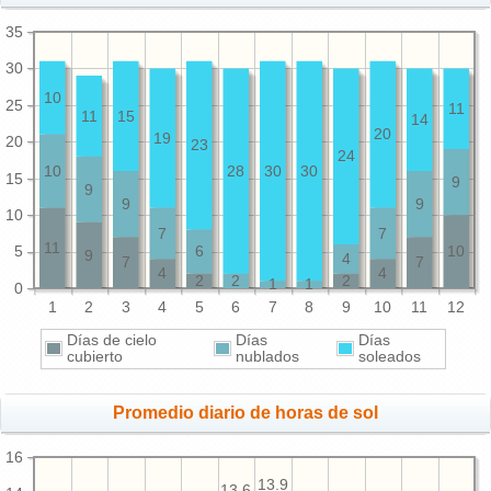
35
30
10
25
11
11
15
14
20
19
20
23
24
10
28
30
30
15
9
9
9
9
10
7
7
11
5
6
10
9
4
7
7
4
4
2
2
2
1
1
0
1
2
3
4
5
6
7
8
9
10
11
12
Días de cielo
Días
Días
cubierto
nublados
soleados
Promedio diario de horas de sol
16
13.9
13.6