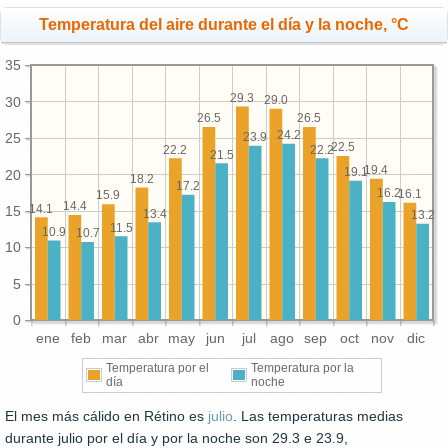
Temperatura del aire durante el día y la noche, °C
35
29.3
29.0
30
26.5
26.5
24.2
25
23.9
22.5
22.2
22.2
21.5
19.4
19.1
20
18.2
17.2
16.2
16.1
15.9
14.4
14.1
15
13.4
13.2
11.5
10.9
10.7
10
5
0
ene
feb
mar
abr
may
jun
jul
ago
sep
oct
nov
dic
Temperatura por el
Temperatura por la
día
noche
El mes más cálido en Rétino es
julio
. Las temperaturas medias
durante julio por el día y por la noche son 29.3 e 23.9,