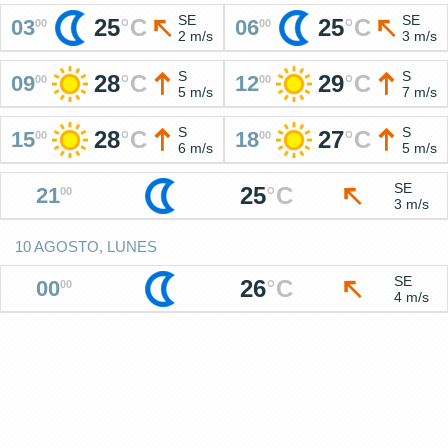
SE
SE
25
°
C
25
°
C
03
06
00
00
2 m/s
3 m/s
S
S
28
°
C
29
°
C
09
12
00
00
5 m/s
7 m/s
S
S
28
°
C
27
°
C
15
18
00
00
6 m/s
5 m/s
SE
25
°
C
21
00
3 m/s
10 AGOSTO, LUNES
SE
26
°
C
00
00
4 m/s