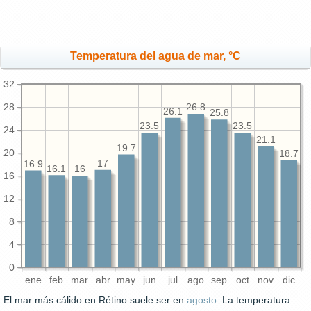
Temperatura del agua de mar, °C
32
28
26.8
26.1
25.8
23.5
23.5
24
21.1
19.7
20
18.7
17
16.9
16.1
16
16
12
8
4
0
ene
feb
mar
abr
may
jun
jul
ago
sep
oct
nov
dic
El mar más cálido en Rétino suele ser en
agosto
. La temperatura