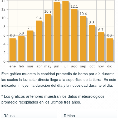
14
12.1
12
10.9
10.4
10
9.4
8.3
8
7.1
6.7
5.9
6
5.3
5.3
4
2
0
ene
feb
mar
abr
may
jun
jul
ago
sep
oct
nov
dic
Este gráfico muestra la cantidad promedio de horas por día durante
las cuales la luz solar directa llega a la superficie de la tierra. En este
indicador influyen la duración del día y la nubosidad durante el día.
* Los gráficos anteriores muestran los datos meteorológicos
promedio recopilados en los últimos tres años.
Rétino
Rétino