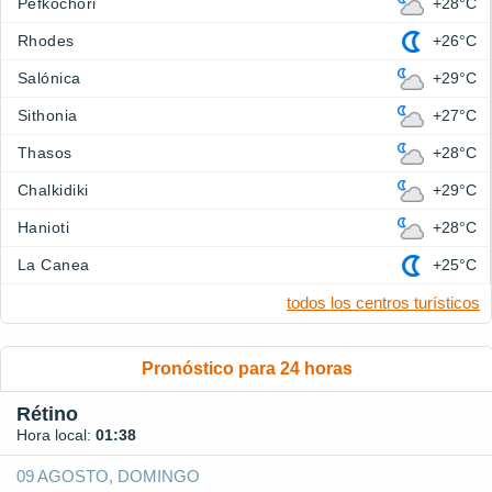
Pefkochori
+28°C
Rhodes
+26°C
Salónica
+29°C
Sithonia
+27°C
Thasos
+28°C
Chalkidiki
+29°C
Hanioti
+28°C
La Canea
+25°C
todos los centros turísticos
Pronóstico para 24 horas
Rétino
Hora local:
01:38
09 AGOSTO, DOMINGO