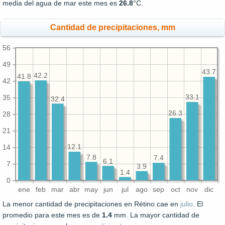
media del agua de mar este mes es
26.8
°C.
Cantidad de precipitaciones, mm
56
49
43.7
42.2
41.8
42
33.1
35
32.4
26.3
28
21
12.1
14
7.8
7.4
6.1
7
3.9
1.4
0
ene
feb
mar
abr
may
jun
jul
ago
sep
oct
nov
dic
La menor cantidad de precipitaciones en Rétino cae en
julio
. El
promedio para este mes es de
1.4
mm. La mayor cantidad de