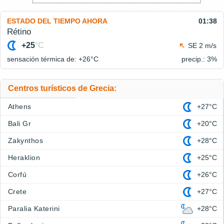
ESTADO DEL TIEMPO AHORA
01:38
Rétino
+25
°C
SE 2 m/s
sensación térmica de: +26°
C
precip.: 3%
Centros turísticos de Grecia:
Athens
+27°C
Bali Gr
+20°C
Zakynthos
+28°C
Heraklion
+25°C
Corfú
+26°C
Crete
+27°C
Paralia Katerini
+28°C