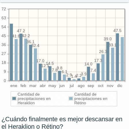
72
63
54
47.5
47.2
45
42.2
41.8
39.0
36.1
36
33.1
32.4
26.3
27
17.3
17.0
18
14.5
14.0
12.1
9.8
7.8
7.4
9
6.1
3.9
2.9
2.2
1.4
0
ene
feb
mar
abr
may
jun
jul
ago
sep
oct
nov
dic
Cantidad de
Cantidad de
precipitaciones en
precipitaciones en
Heraklion
Rétino
¿Cuándo finalmente es mejor descansar en
el Heraklion o Rétino?