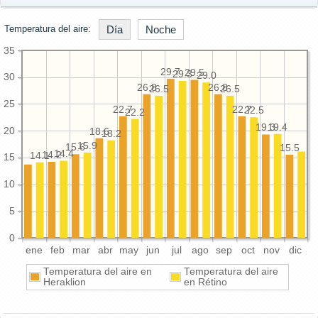
Temperatura del aire:
Día
Noche
35
29.7
29.5
29.3
29.0
30
26.8
26.8
26.5
26.5
25
22.7
22.7
22.5
22.2
19.4
19.3
20
18.6
18.2
15.9
15.6
15.5
14.4
14.2
14.1
15
10
5
0
ene
feb
mar
abr
may
jun
jul
ago
sep
oct
nov
dic
Temperatura del aire en
Temperatura del aire
Heraklion
en Rétino