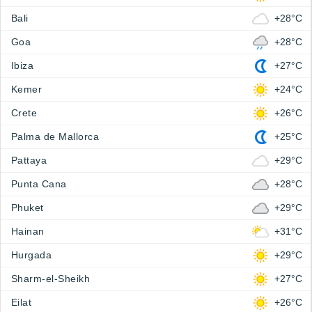
Bali
+28°C
Goa
+28°C
Ibiza
+27°C
Kemer
+24°C
Crete
+26°C
Palma de Mallorca
+25°C
Pattaya
+29°C
Punta Cana
+28°C
Phuket
+29°C
Hainan
+31°C
Hurgada
+29°C
Sharm-el-Sheikh
+27°C
Eilat
+26°C