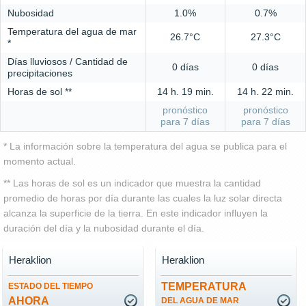
Nubosidad
1.0%
0.7%
Temperatura del agua de mar
26.7°C
27.3°C
*
Días lluviosos / Cantidad de
0 días
0 días
precipitaciones
Horas de sol **
14 h. 19 min.
14 h. 22 min.
pronóstico
pronóstico
para 7 días
para 7 días
* La información sobre la temperatura del agua se publica para el
momento actual.
** Las horas de sol es un indicador que muestra la cantidad
promedio de horas por día durante las cuales la luz solar directa
alcanza la superficie de la tierra. En este indicador influyen la
duración del día y la nubosidad durante el día.
Heraklion
Heraklion
TEMPERATURA
ESTADO DEL TIEMPO
AHORA
DEL AGUA DE MAR