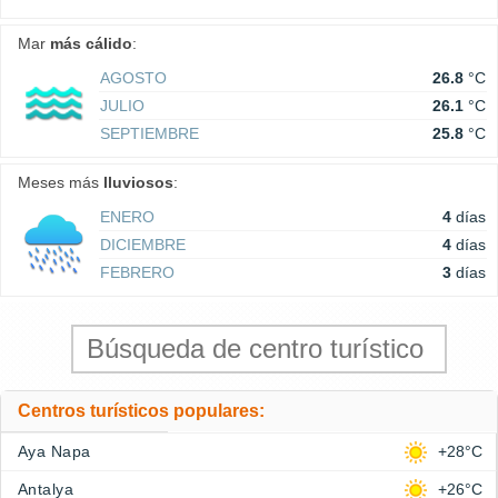
Mar
más cálido
:
AGOSTO
26.8
°C
JULIO
26.1
°C
SEPTIEMBRE
25.8
°C
Meses más
lluviosos
:
ENERO
4
días
DICIEMBRE
4
días
FEBRERO
3
días
Centros turísticos populares:
Aya Napa
+28°C
Antalya
+26°C