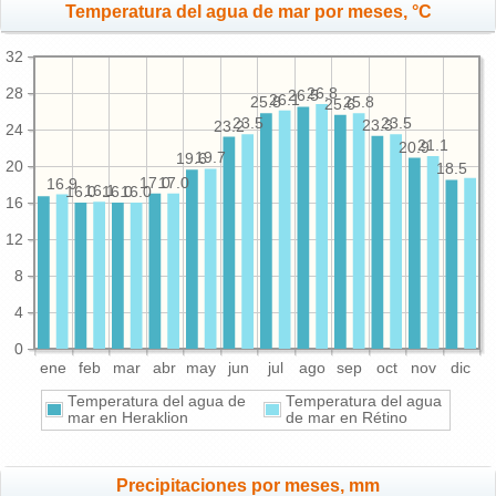
Temperatura del agua de mar por meses, °C
32
28
26.8
26.5
26.1
25.8
25.8
25.6
23.5
23.5
23.3
23.2
24
21.1
20.9
19.7
19.6
20
18.5
17.0
17.0
16.9
16.1
16.0
16.0
16.0
16
12
8
4
0
ene
feb
mar
abr
may
jun
jul
ago
sep
oct
nov
dic
Temperatura del agua de
Temperatura del agua
mar en Heraklion
de mar en Rétino
Precipitaciones por meses, mm