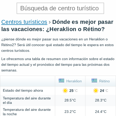
Centros turísticos
Dónde es mejor pasar
las vacaciones: ¿Heraklion o Rétino?
¿piense dónde es mejor pasar sus vacaciones en un Heraklion o
Rétino2? Será útil conocer qué estado del tiempo le espera en estos
centros turísticos.
Le ofrecemos una tabla de resumen con información sobre el estado
del tiempo actual y el pronóstico del tiempo para las próximas dos
semanas.
Heraklion
Rétino
Estado del tiempo ahora
25
°
C
24
°
C
Temperatura del aire durante
28.5°C
28.3°C
el día
Temperatura del aire durante
23.2°C
24.4°C
la noche