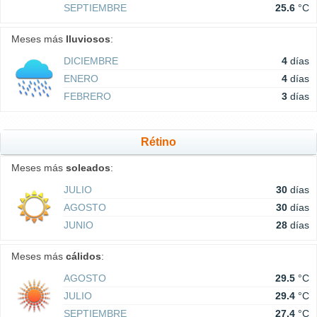
SEPTIEMBRE
25.6
°C
Meses más
lluviosos
:
DICIEMBRE
4
días
ENERO
4
días
FEBRERO
3
días
Rétino
Meses más
soleados
:
JULIO
30
días
AGOSTO
30
días
JUNIO
28
días
Meses más
cálidos
:
AGOSTO
29.5
°C
JULIO
29.4
°C
SEPTIEMBRE
27.4
°C